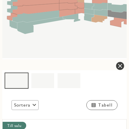
Sortera
Tabell
Visa
Till salu