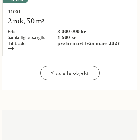
31001
Läs
mer
2 rok, 50 m²
om
objekt
Pris
3 000 000 kr
{objectNumber}
Samfällighetsavgift
1 680 kr
Tillträde
preliminärt från mars 2027
Visa alla objekt