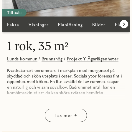
Till salu
Fakta
Visningar
Planlösning
Bilder
Fler bo
Fram
1 rok, 35 m²
Lunds kommun
/
Brunnshög
/
Projekt Y Ägarlägenheter
Kvadratsmart enrummare i markplan med morgonsol på
skyddad och skön uteplats i öster. Sociala ytor förenas fint i
öppenhet med köket. En lite avskild del av rummet skapar
en naturlig och vilsam sovalkov. Badrummet intill har en
kombimaskin så att du kan sköta tvätten hemifrån.
Även bostadens förvaring är välplanerad med garderober i
både entréhall och sovalkov. På uteplatsen sitter du fint
omgärdad av staket och reslig grönska. Kökets interiör från
Läs mer +
Vedum är både funktionell och estetiskt tilltalande och
kommer med vitvaror av hög standard från Electrolux.