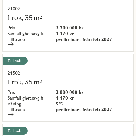
alla
objekt
21002
Läs
mer
1 rok, 35 m²
om
objekt
Pris
2 700 000 kr
{objectNumber}
Samfällighetsavgift
1 170 kr
Tillträde
preliminärt från feb 2027
Till salu
21502
Läs
mer
1 rok, 35 m²
om
objekt
Pris
2 800 000 kr
{objectNumber}
Samfällighetsavgift
1 170 kr
Våning
5/5
Tillträde
preliminärt från feb 2027
Till salu