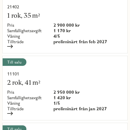
21402
Läs
mer
1 rok, 35 m²
om
objekt
Pris
2 900 000 kr
{objectNumber}
Samfällighetsavgift
1 170 kr
Våning
4/5
Tillträde
preliminärt från feb 2027
Till salu
11101
Läs
mer
2 rok, 41 m²
om
objekt
Pris
2 950 000 kr
{objectNumber}
Samfällighetsavgift
1 420 kr
Våning
1/5
Tillträde
preliminärt från jan 2027
Till salu