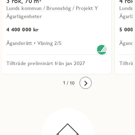
3 rok, 70 m²
4 rok
Lunds kommun / Brunnshög / Projekt Y
Lunds 
Ägarlägenheter
Ägarlä
4 400 000 kr
5 000
Äganderätt • Våning 2/5
Ägande
Tillträde preliminärt från jan 2027
Tilltr
10
1
2
3
4
5
6
7
8
9
/ 10
Framåt