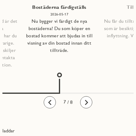
Bostäderna färdigställs
Till
2026-05-17
ad är det
Nu bygger vi färdigt de nya
Nu får du tilltr
na
bostäderna! Du som köper en
som är besiktig
lp har du
bostad kommer att bjudas in till
inflyttning. 
varige.
visning av din bostad innan ditt
l skiljer
tillträde.
kontakta
ation.
1
2
3
4
5
6
7
8
/ 8
Bakåt
Framåt
laddar