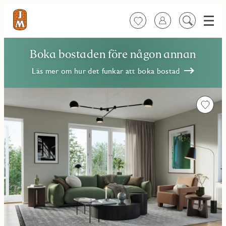
Meny
Favoriter
Logga in
Sök
på
innehåll
Boka bostaden före någon annan
Läs mer om hur det funkar att boka bostad
Favorit