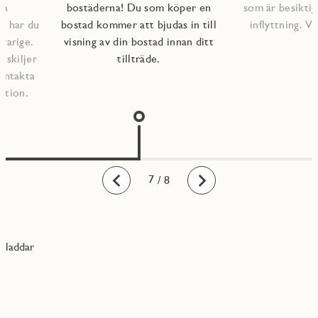
na
bostäderna! Du som köper en
som är besiktig
lp har du
bostad kommer att bjudas in till
inflyttning. 
varige.
visning av din bostad innan ditt
l skiljer
tillträde.
kontakta
ation.
1
2
3
4
5
6
7
8
/ 8
Bakåt
Framåt
laddar