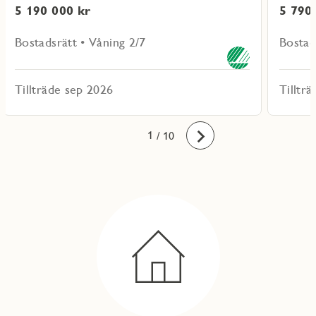
5 190 000 kr
5 790
Bostadsrätt • Våning 2/7
Bostad
Tillträde sep 2026
Tilltr
10
1
2
3
4
5
6
7
8
9
/ 10
Framåt