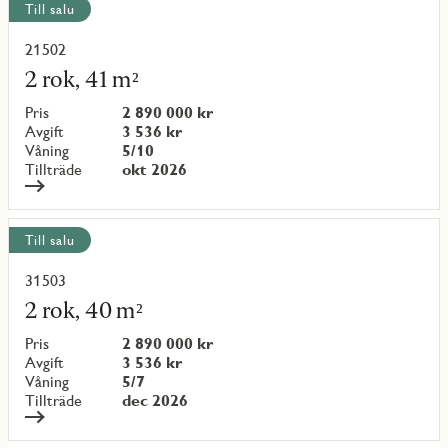
Till salu
21502
Läs
mer
2 rok, 41 m²
om
objekt
Pris
2 890 000 kr
{objectNumber}
Avgift
3 536 kr
Våning
5/10
Tillträde
okt 2026
Till salu
31503
Läs
mer
2 rok, 40 m²
om
objekt
Pris
2 890 000 kr
{objectNumber}
Avgift
3 536 kr
Våning
5/7
Tillträde
dec 2026