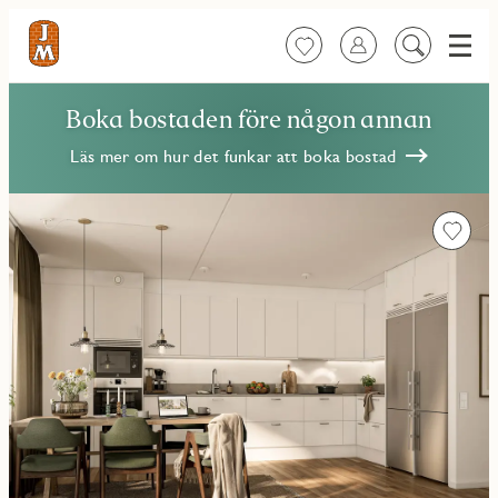
Meny
Favoriter
Logga in
Sök
på
innehåll
Boka bostaden före någon annan
Läs mer om hur det funkar att boka bostad
Favorit