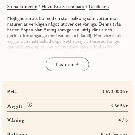
Solna kommun
/
Huvudsta Strandpark
/
Utblicken
Möjligheten att bo med en stor balkong som vetter mot
naturen är verkligen något utöver det vanliga. Denna tvåa
har en öppen planlösning som ger en luftig känsla och
perfekt för umgänge med vänner och familj. Med vitmålade
väggar och mattlackad ekparkett i svagt vitlaserad ton ger
denna bostad en stilren och modern känsla. Köket har
varmgråa köksluckor, mörk bänkskiva och stänkskydd med
bankkantslist i samma färg som bänkskivan och vitmålad vägg.
Här finns också allt du behöver för matlagning och bakning
Läs mer +
samt en integrerad diskmaskin för bekvämlighet.
I sovrummet finns gott om plats för en mindre dubbelsäng
och förvaring i skjutdörrsgarderoben. Dessutom har
Pris
3 690 000 kr
lägenheten en praktisk klädkammare som gör det lätt att
hålla ordning på kläder och skor.
Läs
3 669 kr
Avgift
Badrummet är stilrent med vitt kakel, grått klinkergolv och
mer
en duschvägg i klarglas. Här finns också en kombinerad
om
Våning
4 / 6
tvättmaskin/torktumlare samt en kommod vid tvättstället.
Avgift
Lägenheten ligger i det attraktiva området Huvudsta
Balkong
8 m², Sydväst