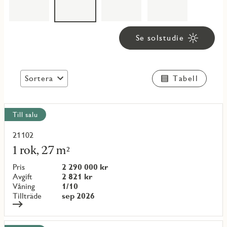
Se solstudie
Sortera
Tabell
Visa
Till salu
alla
objekt
21102
Läs
mer
1 rok, 27 m²
om
objekt
Pris
2 290 000 kr
{objectNumber}
Avgift
2 821 kr
Våning
1/10
Tillträde
sep 2026