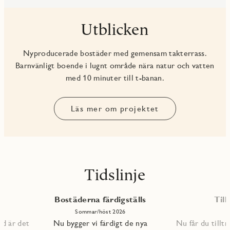
Utblicken
Nyproducerade bostäder med gemensam takterrass.
Barnvänligt boende i lugnt område nära natur och vatten
med 10 minuter till t-banan.
Läs mer om projektet
Tidslinje
Bostäderna färdigställs
Till
Sommar/höst 2026
ad är det
Nu bygger vi färdigt de nya
Nu får du tilltr