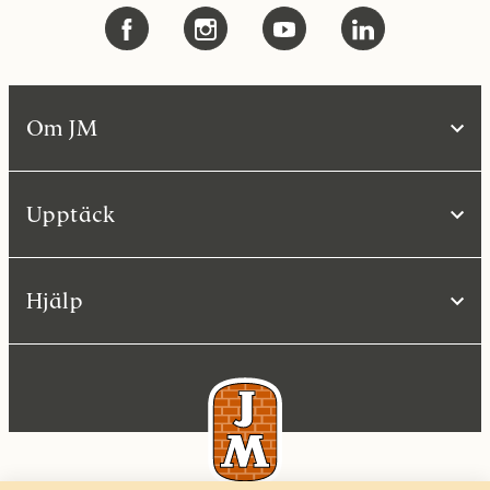
Om JM
Upptäck
Hjälp