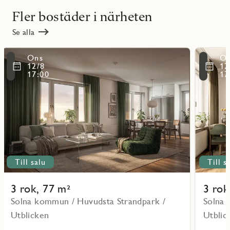
Fler bostäder i närheten
Se alla
Läs
Läs
Ons
O
mer
mer
ritmarkering
Favoritmarker
12/8
12
om
om
17:00
17
objekt
objekt
11201
11501
Till salu
Till s
3 rok, 77 m²
3 rok
Solna kommun / Huvudsta Strandpark /
Solna 
Utblicken
Utblic