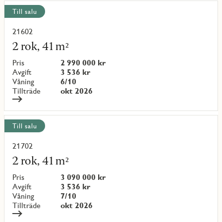
Till salu
21602
Läs
mer
2 rok, 41 m²
om
objekt
Pris
2 990 000 kr
{objectNumber}
Avgift
3 536 kr
Våning
6/10
Tillträde
okt 2026
Till salu
21702
Läs
mer
2 rok, 41 m²
om
objekt
Pris
3 090 000 kr
{objectNumber}
Avgift
3 536 kr
Våning
7/10
Tillträde
okt 2026