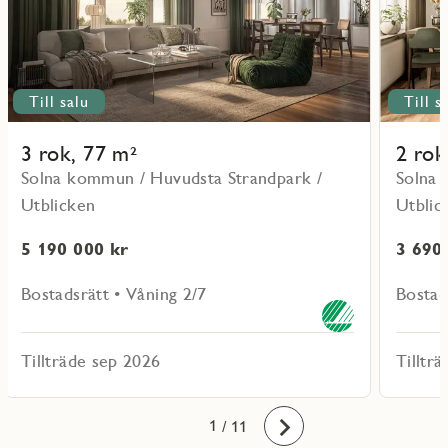
Till salu
Till s
3 rok, 77 m²
2 rok
Solna kommun / Huvudsta Strandpark /
Solna 
Utblicken
Utblic
5 190 000 kr
3 690
Bostadsrätt • Våning 2/7
Bostad
Tillträde sep 2026
Tilltr
10
11
1
2
3
4
5
6
7
8
9
/ 11
Framåt