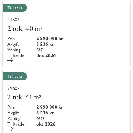
Till salu
31503
Läs
mer
2 rok, 40 m²
om
objekt
Pris
2 890 000 kr
{objectNumber}
Avgift
3 536 kr
Våning
5/7
Tillträde
dec 2026
Till salu
21602
Läs
mer
2 rok, 41 m²
om
objekt
Pris
2 990 000 kr
{objectNumber}
Avgift
3 536 kr
Våning
6/10
Tillträde
okt 2026