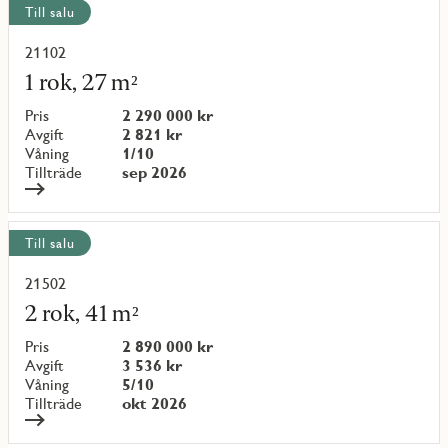
Visa
Till salu
alla
objekt
21102
Läs
mer
1 rok, 27 m²
om
objekt
Pris
2 290 000 kr
{objectNumber}
Avgift
2 821 kr
Våning
1/10
Tillträde
sep 2026
Till salu
21502
Läs
mer
2 rok, 41 m²
om
objekt
Pris
2 890 000 kr
{objectNumber}
Avgift
3 536 kr
Våning
5/10
Tillträde
okt 2026