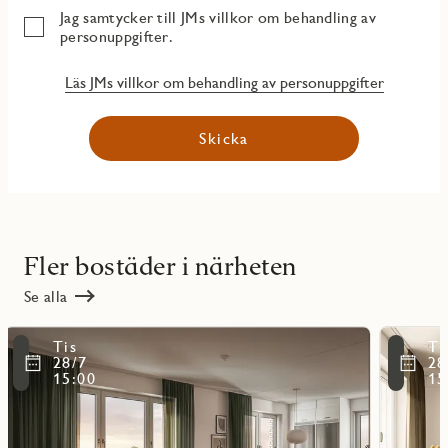
Jag samtycker till JMs villkor om behandling av
personuppgifter.
Läs JMs villkor om behandling av personuppgifter
Skicka
Fler bostäder i närheten
Se alla
Läs
Läs
Tis
Ti
mer
mer
ritmarkering
Favoritmarker
28/7
28
om
om
15:00
15
objekt
objekt
11201
11403