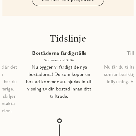
Tidslinje
Bostäderna färdigställs
Till
Sommar/höst 2026
ad är det
Nu bygger vi färdigt de nya
Nu får du tilltr
na
bostäderna! Du som köper en
som är besiktig
lp har du
bostad kommer att bjudas in till
inflyttning. 
varige.
visning av din bostad innan ditt
l skiljer
tillträde.
kontakta
ation.