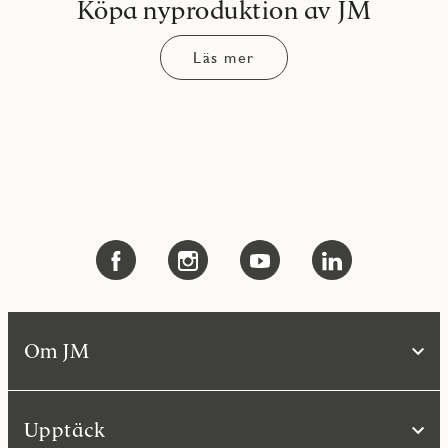
Köpa nyproduktion av JM
Läs mer
Om JM
Upptäck