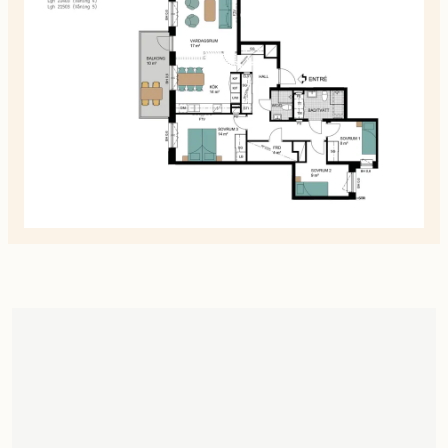
alla
planskiss