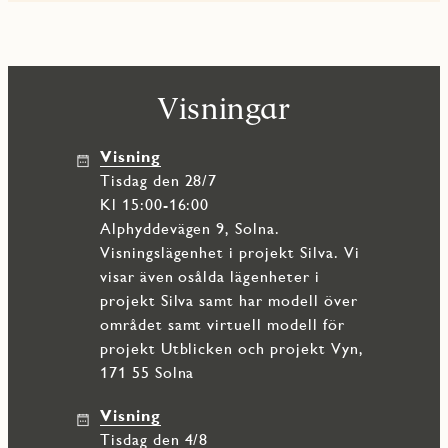
populära restauranger, butiker och annan service. Förskolor
och grundskolor finns också i närområdet.
Kommunikationerna är utmärkta med närhet till
tunnelbanans blå linje, busslinjer och pendeltågsstation.
Visningar
Härifrån tar du dig smidigt både in till Stockholm city och
vidare norr- eller söderut. För den som föredrar att ta bilen
finns enkel tillgång till Huvudstaleden och Bromma flygplats
Visning
ligger också inom nära räckhåll. Längs vattnet finns även
tisdag den 28/7
cykelvänliga vägar som leder till Pampas Marina, Karlberg
och Stockholm city.
Kl 15:00-16:00
Alphyddevägen 9, Solna.
Visningslägenhet i projekt Silva. Vi
visar även osålda lägenheter i
projekt Silva samt har modell över
området samt virtuell modell för
projekt Utblicken och projekt Vyn,
171 55 Solna
Visning
tisdag den 4/8