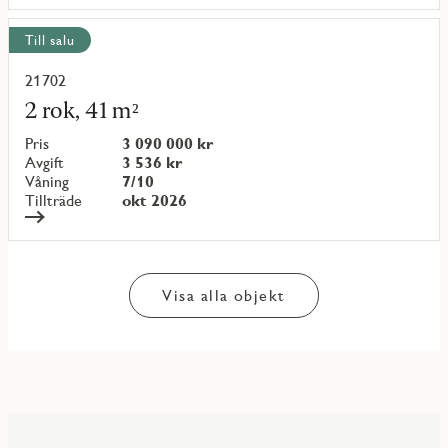
Till salu
21702
Läs
mer
2 rok, 41 m²
om
objekt
Pris
3 090 000 kr
{objectNumber}
Avgift
3 536 kr
Våning
7/10
Tillträde
okt 2026
Visa alla objekt