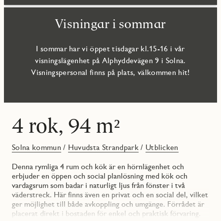
Visningar i sommar
I sommar har vi öppet tisdagar kl.15-16 i vår
visningslägenhet på Alphyddevägen 9 i Solna.
Visningspersonal finns på plats, välkommen hit!
4 rok, 94 m²
Solna kommun
/
Huvudsta Strandpark
/
Utblicken
Denna rymliga 4 rum och kök är en hörnlägenhet och
erbjuder en öppen och social planlösning med kök och
vardagsrum som badar i naturligt ljus från fönster i två
väderstreck. Här finns även en privat och en social del, vilket
ger möjlighet till både avkoppling och umgänge. Förrådet är
placerat direkt i bostaden för enkel och praktisk förvaring.