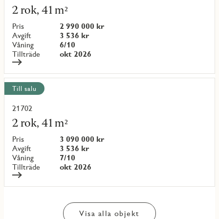
mer
2 rok, 41 m²
om
objekt
Pris
2 990 000 kr
{objectNumber}
Avgift
3 536 kr
Våning
6/10
Tillträde
okt 2026
Till salu
21702
Läs
mer
2 rok, 41 m²
om
objekt
Pris
3 090 000 kr
{objectNumber}
Avgift
3 536 kr
Våning
7/10
Tillträde
okt 2026
Visa alla objekt