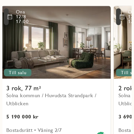
Läs
Läs
Ons
O
mer
mer
ritmarkering
Favoritmarker
12/8
12
om
om
17:00
17
objekt
objekt
11201
11403
Till salu
Till s
3 rok, 77 m²
2 rok
Solna kommun / Huvudsta Strandpark /
Solna 
Utblicken
Utblic
5 190 000 kr
3 690
Bostadsrätt • Våning 2/7
Bostad