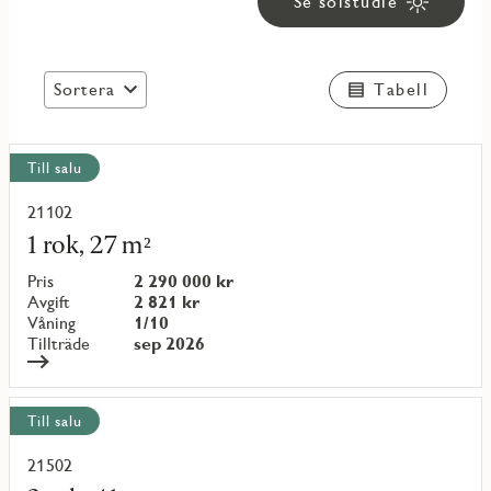
Se solstudie
Sortera
Tabell
Visa
Till salu
alla
objekt
21102
Läs
mer
1 rok, 27 m²
om
objekt
Pris
2 290 000 kr
{objectNumber}
Avgift
2 821 kr
Våning
1/10
Tillträde
sep 2026
Till salu
21502
Läs
mer