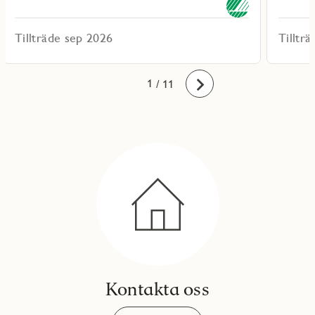
Tillträde sep 2026
Tilltr
10
11
1
2
3
4
5
6
7
8
9
/ 11
Framåt
Kontakta oss