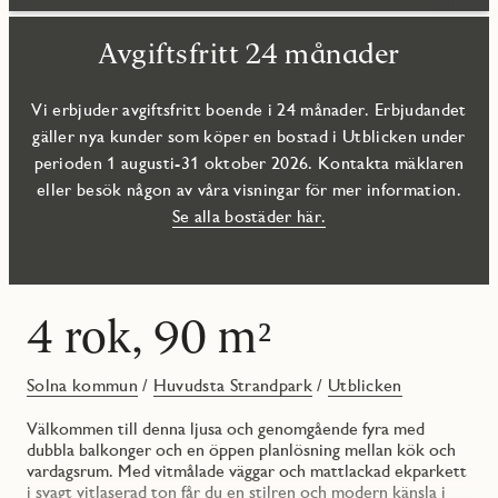
Avgiftsfritt 24 månader
Vi erbjuder avgiftsfritt boende i 24 månader. Erbjudandet
gäller nya kunder som köper en bostad i Utblicken under
perioden 1 augusti-31 oktober 2026. Kontakta mäklaren
eller besök någon av våra visningar för mer information.
Se alla bostäder här.
4 rok, 90 m²
Solna kommun
/
Huvudsta Strandpark
/
Utblicken
Välkommen till denna ljusa och genomgående fyra med
dubbla balkonger och en öppen planlösning mellan kök och
vardagsrum. Med vitmålade väggar och mattlackad ekparkett
i svagt vitlaserad ton får du en stilren och modern känsla i