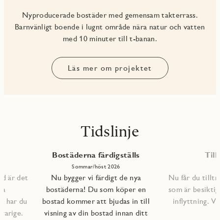
Nyproducerade bostäder med gemensam takterrass.
Barnvänligt boende i lugnt område nära natur och vatten
med 10 minuter till t-banan.
Läs mer om projektet
Tidslinje
Bostäderna färdigställs
Till
Sommar/höst 2026
ad är det
Nu bygger vi färdigt de nya
Nu får du tilltr
na
bostäderna! Du som köper en
som är besiktig
lp har du
bostad kommer att bjudas in till
inflyttning. 
varige.
visning av din bostad innan ditt