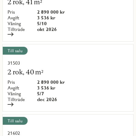
2 rok, 41 m²
om
objekt
Pris
2 890 000 kr
{objectNumber}
Avgift
3 536 kr
Våning
5/10
Tillträde
okt 2026
Till salu
31503
Läs
mer
2 rok, 40 m²
om
objekt
Pris
2 890 000 kr
{objectNumber}
Avgift
3 536 kr
Våning
5/7
Tillträde
dec 2026
Till salu
21602
Läs