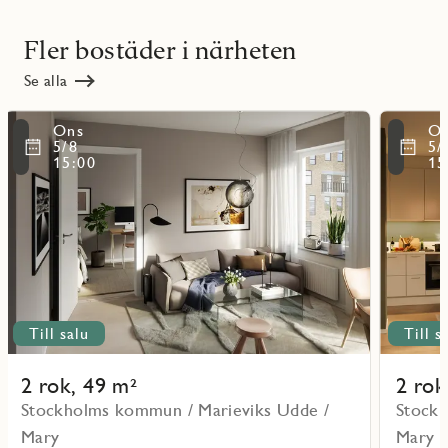
Fler bostäder i närheten
Se alla
Läs
Läs
Ons
O
mer
mer
ritmarkering
Favoritmarker
5/8
5/
om
om
15:00
15
objekt
objekt
111101
111301
Till salu
Till s
2 rok, 49 m²
2 rok
Stockholms kommun / Marieviks Udde /
Stockh
Mary
Mary