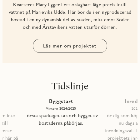
Kvarteret Mary ligger i ett oslagbart läge precis intill
vattnet på Marieviks Udde. Här bor du i en nyproducerad
bostad i en ny dynamisk del av staden, mitt emot Söder
och med Årstavikens vatten utanför dörren.
Läs mer om projektet
Tidslinje
Byggstart
Inredn
Vintern 2024/2025
2026
om inte
Första spadtaget tas och bygget av
För dig som köpt
till
bostäderna påbörjas.
nu dags at
icerar
inredningsval. Ti
ar här på
projektets inre