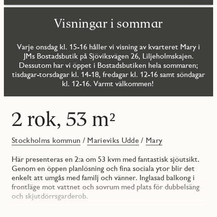
Visningar i sommar
Varje onsdag kl. 15-16 håller vi visning av kvarteret Mary i
JMs Bostadsbutik på Sjöviksvägen 26, Liljeholmskajen.
Dessutom har vi öppet i Bostadsbutiken hela sommaren;
tisdagar-torsdagar kl. 14-18, fredagar kl. 12-16 samt söndagar
kl. 12-16. Varmt välkommen!
2 rok, 53 m²
Stockholms kommun
/
Marieviks Udde
/
Mary
Här presenteras en 2:a om 53 kvm med fantastisk sjöutsikt.
Genom en öppen planlösning och fina sociala ytor blir det
enkelt att umgås med familj och vänner. Inglasad balkong i
frontläge mot vattnet och sovrum med plats för dubbelsäng
och skjutdörrsgarderob.
När du stiger in i hallen möts du direkt av ett fint ljusinsläpp