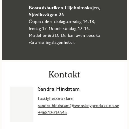
av ett stort utbud av allt från välsorterade matbutiker till
Bostadsbutiken Liljeholmskajen,
nöjen och shopping. För boende som är bilburna kommer
det att finnas möjlighet till parkeringsplatser i det
Sjöviksvägen 26
gemensamma garaget, beläget under kvarter 2 och 3.
Öppettider: tisdag-torsdag 14-18,
fredag 12-16 och söndag 12-16.
Modeller & 3D. Du kan även besöka
våra visningslägenheter.
Kontakt
Sandra Hindstam
Fastighetsmäklare
sandra.hindstam@svensknyproduktion.se
+46812016545