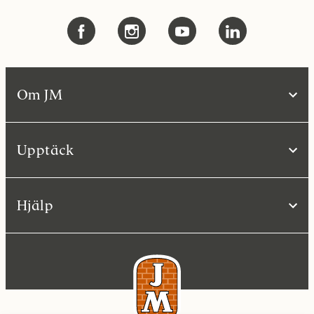
Om JM
Upptäck
Hjälp