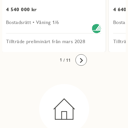
4 540 000 kr
4 640
Bostadsrätt • Våning 1/6
Bostad
Tillträde preliminärt från mars 2028
Tilltr
10
11
1
2
3
4
5
6
7
8
9
/ 11
Framåt