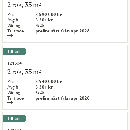
mer
2 rok, 35 m²
om
objekt
Pris
3 890 000 kr
{objectNumber}
Avgift
3 301 kr
Våning
4/25
Tillträde
preliminärt från apr 2028
Till salu
121504
Läs
mer
2 rok, 35 m²
om
objekt
Pris
3 940 000 kr
{objectNumber}
Avgift
3 301 kr
Våning
5/25
Tillträde
preliminärt från apr 2028
Till salu