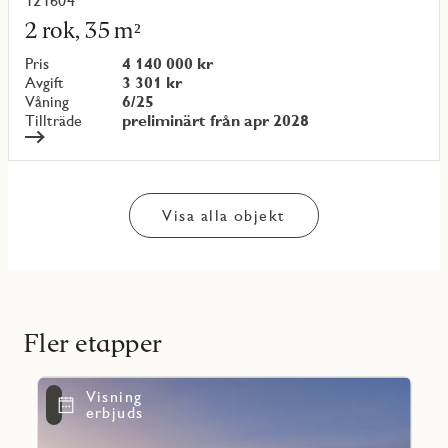
121604
Läs
mer
2 rok, 35 m²
om
objekt
Pris
4 140 000 kr
{objectNumber}
Avgift
3 301 kr
Våning
6/25
Tillträde
preliminärt från apr 2028
Visa alla objekt
Fler etapper
Läs
Visning
mer
Favoritmarkering
erbjuds
om
Mary