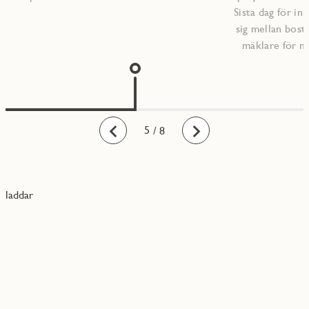
Sista dag för inr
sig mellan bost
mäklare för m
1
2
3
4
5
6
7
8
/ 8
Bakåt
Framåt
laddar