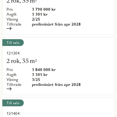
2 rok, 35 m²
om
objekt
Pris
3 790 000 kr
{objectNumber}
Avgift
3 301 kr
Våning
2/25
Tillträde
preliminärt från apr 2028
Till salu
121304
Läs
mer
2 rok, 35 m²
om
objekt
Pris
3 840 000 kr
{objectNumber}
Avgift
3 301 kr
Våning
3/25
Tillträde
preliminärt från apr 2028
Till salu
121404
Läs