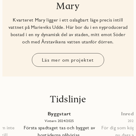
Mary
Kvarteret Mary ligger i ett oslagbart läge precis intill
vattnet på Marieviks Udde. Här bor du i en nyproducerad
bostad i en ny dynamisk del av staden, mitt emot Söder
och med Årstavikens vatten utanför dörren.
Läs mer om projektet
Tidslinje
Byggstart
Inredn
Vintern 2024/2025
2026
om inte
Första spadtaget tas och bygget av
För dig som köpt
till
bostäderna påbörjas.
nu dags at