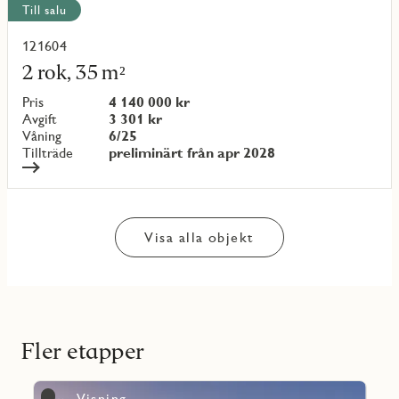
Till salu
121604
Läs
mer
2 rok, 35 m²
om
objekt
Pris
4 140 000 kr
{objectNumber}
Avgift
3 301 kr
Våning
6/25
Tillträde
preliminärt från apr 2028
Visa alla objekt
Fler etapper
Läs
Visning