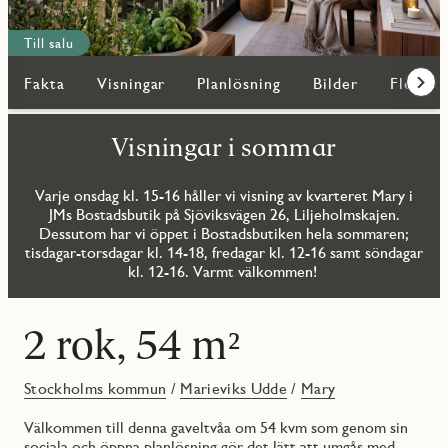
Till salu
Fakta
Visningar
Planlösning
Bilder
Fler bo
Fram
Visningar i sommar
Varje onsdag kl. 15-16 håller vi visning av kvarteret Mary i
JMs Bostadsbutik på Sjöviksvägen 26, Liljeholmskajen.
Dessutom har vi öppet i Bostadsbutiken hela sommaren;
tisdagar-torsdagar kl. 14-18, fredagar kl. 12-16 samt söndagar
kl. 12-16. Varmt välkommen!
2 rok, 54 m²
Stockholms kommun
/
Marieviks Udde
/
Mary
Välkommen till denna gaveltvåa om 54 kvm som genom sin
sociala och öppna planlösning gör det lätt att umgås med