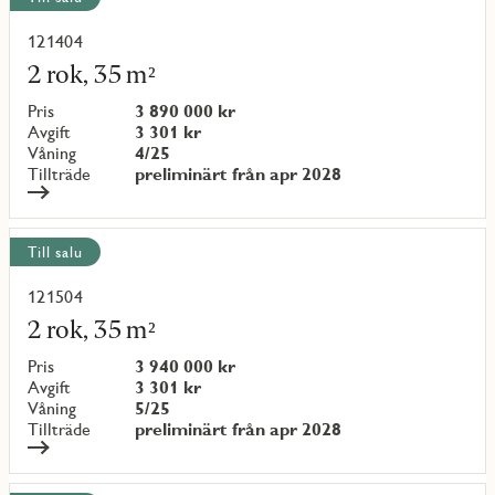
121404
Läs
mer
2 rok, 35 m²
om
objekt
Pris
3 890 000 kr
{objectNumber}
Avgift
3 301 kr
Våning
4/25
Tillträde
preliminärt från apr 2028
Till salu
121504
Läs
mer
2 rok, 35 m²
om
objekt
Pris
3 940 000 kr
{objectNumber}
Avgift
3 301 kr
Våning
5/25
Tillträde
preliminärt från apr 2028