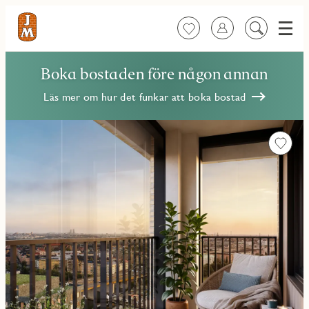
Meny
Favoriter
Logga in
Sök
på
innehåll
Boka bostaden före någon annan
Läs mer om hur det funkar att boka bostad
Favorit