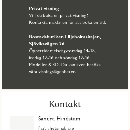
Denna bostad erbjuder inte bara ett attraktivt boende, utan
Privat visning
även bekvämligheten av att ha gemensamt garage under
kvarter 2 och 3 via Årstaängsvägen. Mellan garaget och Mary
Vill du boka en privat visning?
finns en direkt förbindelse till trapphuset, där du sedan tar
Kontakta
mäklaren
för att boka en tid.
hissen till din bostad.
Bostadsbutiken Liljeholmskajen,
Marieviks Udde får ett brett utbud av service, butiker,
restauranger och kaféer. Såväl Söder som Liljeholmen ligger
Sjöviksvägen 26
fem minuters promenad bort, vilket gör det enkelt att ta del
Öppettider: tisdag-torsdag 14-18,
av ett stort utbud av allt från välsorterade matbutiker till
fredag 12-16 och söndag 12-16.
nöjen och shopping.
Modeller & 3D. Du kan även besöka
våra visningslägenheter.
Kontakt
Sandra Hindstam
Fastighetsmäklare