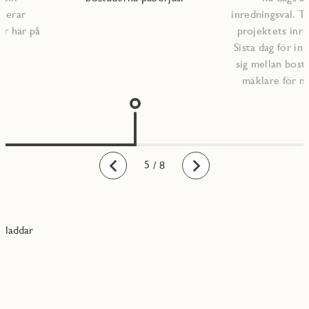
icerar
inredningsval. Ti
ar här på
projektets inre
Sista dag för inr
sig mellan bost
mäklare för m
1
2
3
4
5
6
7
8
/ 8
Bakåt
Framåt
laddar