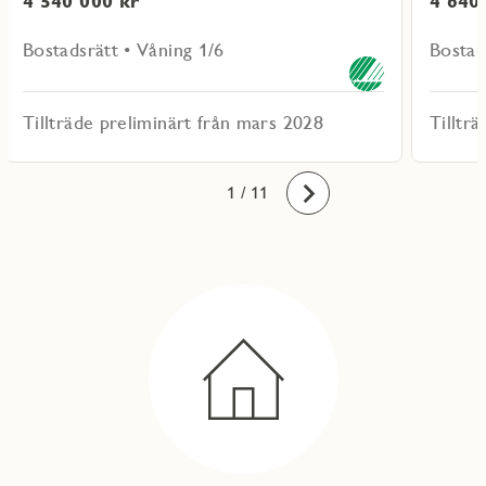
4 540 000 kr
4 640
Bostadsrätt • Våning 1/6
Bostad
Tillträde preliminärt från mars 2028
Tilltr
10
11
1
2
3
4
5
6
7
8
9
/ 11
Framåt