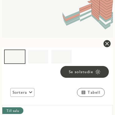
Se solstudie
Sortera
Tabell
Visa
Till salu