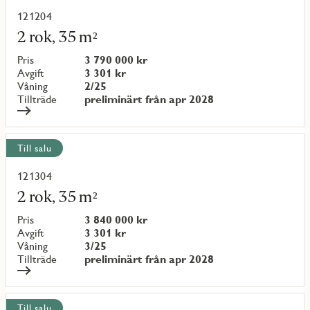
alla
objekt
121204
Läs
mer
2 rok, 35 m²
om
objekt
Pris
3 790 000 kr
{objectNumber}
Avgift
3 301 kr
Våning
2/25
Tillträde
preliminärt från apr 2028
Till salu
121304
Läs
mer
2 rok, 35 m²
om
objekt
Pris
3 840 000 kr
{objectNumber}
Avgift
3 301 kr
Våning
3/25
Tillträde
preliminärt från apr 2028
Till salu