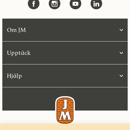
Om JM
Upptäck
Hjälp