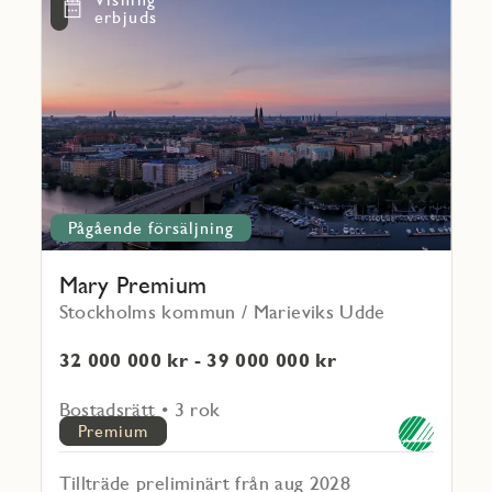
mer
Favoritmarkering
erbjuds
om
Mary
Premium
Pågående försäljning
Mary Premium
Stockholms kommun / Marieviks Udde
32 000 000 kr - 39 000 000 kr
Bostadsrätt • 3 rok
Premium
Tillträde preliminärt från aug 2028