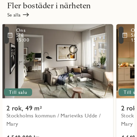
Fler bostäder i närheten
Se alla
Läs
Läs
Ons
O
mer
mer
ritmarkering
Favoritmarker
5/8
5/
om
om
15:00
15
objekt
objekt
111101
111301
Till salu
Till s
2 rok, 49 m²
2 rok
Stockholms kommun / Marieviks Udde /
Stockh
Mary
Mary