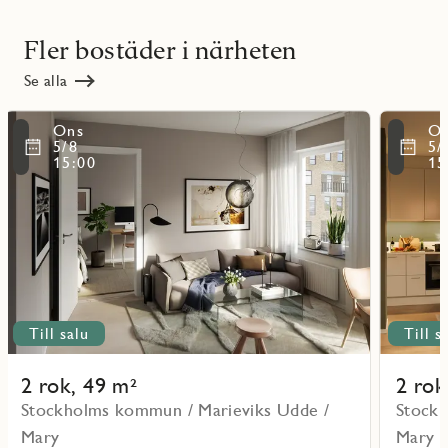
Fler bostäder i närheten
Se alla
Läs
Läs
Ons
O
mer
mer
ritmarkering
Favoritmarker
5/8
5/
om
om
15:00
15
objekt
objekt
111101
111301
Till salu
Till s
2 rok, 49 m²
2 rok
Stockholms kommun / Marieviks Udde /
Stockh
Mary
Mary