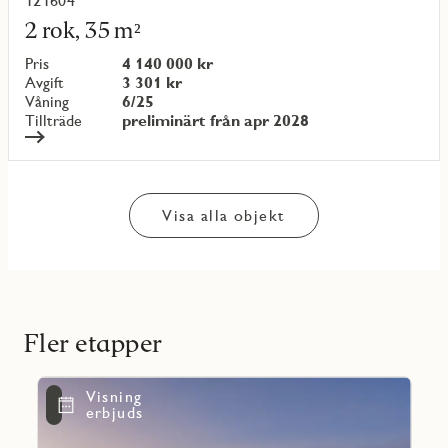
121604
Läs
mer
2 rok, 35 m²
om
objekt
Pris
4 140 000 kr
{objectNumber}
Avgift
3 301 kr
Våning
6/25
Tillträde
preliminärt från apr 2028
Visa alla objekt
Fler etapper
Läs
Visning
mer
Favoritmarkering
erbjuds
om
Mary