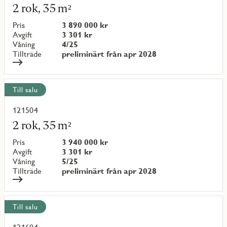
mer
2 rok, 35 m²
om
objekt
Pris
3 890 000 kr
{objectNumber}
Avgift
3 301 kr
Våning
4/25
Tillträde
preliminärt från apr 2028
Till salu
121504
Läs
mer
2 rok, 35 m²
om
objekt
Pris
3 940 000 kr
{objectNumber}
Avgift
3 301 kr
Våning
5/25
Tillträde
preliminärt från apr 2028
Till salu