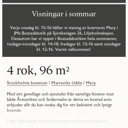
Visningar i sommar
Varje onsdag kl. 15-16 håller vi visning av kvarteret Mary i
JMs Bostadsbutik på Sjöviksvägen 26, Liljeholmskajen.
Dessutom har vi öppet i Bostadsbutiken hela sommaren;
tisdagar-torsdagar kl. 14-18, fredagar kl. 12-16 samt söndagar
kl. 12-16. Varmt välkommen!
4 rok, 96 m²
Stockholms kommun
/
Marieviks Udde
/
Mary
Med sitt gavelläge och sjöutsikt från samtliga fönster mot
både Årstaviken och Södermalm är detta en bostad som
erbjuder allt du kan önska dig för ett bekvämt och lyxigt
boende.
I den inbjudande hallen finns gott om förvaring bakom
skjutdörrar. I anslutning till hallen ligger bostadens tre