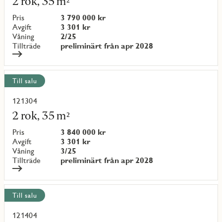
2 rok, 35 m²
om
objekt
Pris
3 790 000 kr
{objectNumber}
Avgift
3 301 kr
Våning
2/25
Tillträde
preliminärt från apr 2028
Till salu
121304
Läs
mer
2 rok, 35 m²
om
objekt
Pris
3 840 000 kr
{objectNumber}
Avgift
3 301 kr
Våning
3/25
Tillträde
preliminärt från apr 2028
Till salu
121404
Läs