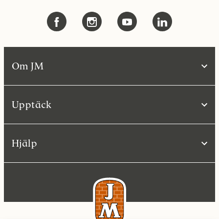
Om JM
Upptäck
Hjälp