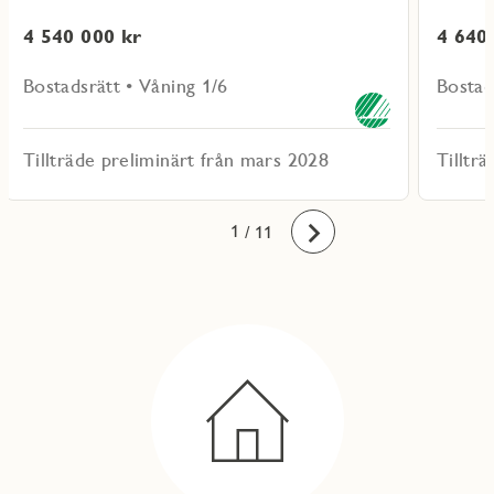
4 540 000 kr
4 640
Bostadsrätt • Våning 1/6
Bostad
Tillträde preliminärt från mars 2028
Tilltr
10
11
1
2
3
4
5
6
7
8
9
/ 11
Framåt