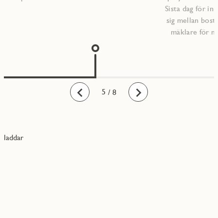
Sista dag för inr
sig mellan bost
mäklare för m
1
2
3
4
5
6
7
8
/ 8
Bakåt
Framåt
laddar