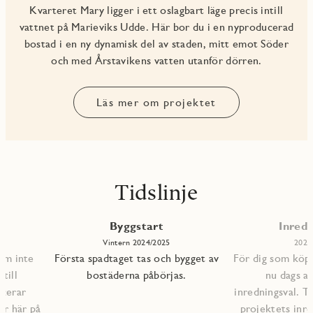
Kvarteret Mary ligger i ett oslagbart läge precis intill
vattnet på Marieviks Udde. Här bor du i en nyproducerad
bostad i en ny dynamisk del av staden, mitt emot Söder
och med Årstavikens vatten utanför dörren.
Läs mer om projektet
Tidslinje
Byggstart
Inredn
Vintern 2024/2025
2026
om inte
Första spadtaget tas och bygget av
För dig som köpt
till
bostäderna påbörjas.
nu dags at
icerar
inredningsval. Ti
ar här på
projektets inre