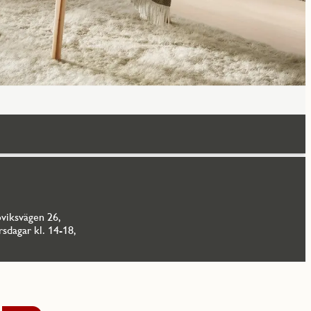
öviksvägen 26,
sdagar kl. 14-18,