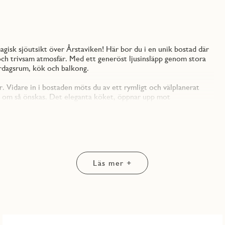
gisk sjöutsikt över Årstaviken! Här bor du i en unik bostad där
och trivsam atmosfär. Med ett generöst ljusinsläpp genom stora
ardagsrum, kök och balkong.
. Vidare in i bostaden möts du av ett rymligt och välplanerat
ts om så önskas. Det eleganta köket, öppnar upp mot
 middagar med vänner och familj. Köket levereras av Vedum och är
nskiva som fortsätter upp på väggen i form av en bakkantslist.
jus. Rostfria handtag pryder lådor och högskåp medan väggskåpen
derna vitvaror från Electrolux, inklusive två kyl/frys,
Läs mer +
fasaden. Inglasningen går lätt går att skjuta undan vilket gör
en underbar vy över vattnet. Här njuter man av utsikten över
ter, det ena med skjutdörrsgarderob och det andra med dubbla