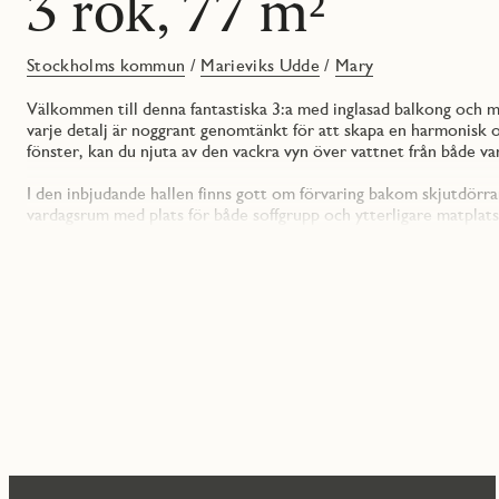
3 rok, 77 m²
Stockholms kommun
/
Marieviks Udde
/
Mary
Välkommen till denna fantastiska 3:a med inglasad balkong och ma
varje detalj är noggrant genomtänkt för att skapa en harmonisk 
fönster, kan du njuta av den vackra vyn över vattnet från både v
I den inbjudande hallen finns gott om förvaring bakom skjutdörrar
vardagsrum med plats för både soffgrupp och ytterligare matpla
vardagsrummet och bjuder in till social matlagning och trevliga
smakfullt inrett med vita, släta luckor och en vacker kompositste
Under överskåpen finns en LED-list som ger dig optimalt arbetsl
är handtagslösa vilket skapar en fin sober känsla. Här finner du mo
induktionshäll, inbyggnadsugn, mikro och integrerad diskmaskin.
Från vardagsrummet nås den inglasade balkongen som är indragen i 
balkongen användbar en stor del av året. Från balkongen har du 
Årstavikens glittrande vatten oavsett väder.
Från hallen nås båda sovrummen som har bra förvaringsmöjlighe
garderober.