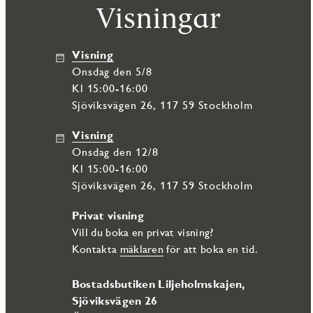
Visningar
I bostadens badrum utrustat i original finner du ett stilfullt grå
elegant avskärmat med vikbara glasväggar. Här finns även en be
förvaringsskåp med vita luckor. I taket sitter infällda spotlights
som ger ett modernt intryck.
Visning
onsdag den 5/8
Med modern och stilren färgsättning, fina och genomtänkta materi
golvet är en trestavsparkett i ljuspigmenterad mattlackerad ek. S
Kl 15:00-16:00
även möjligheten att välja mellan olika tillvalskombinationer för
Sjöviksvägen 26, 117 59 Stockholm
Med närhet till både natur och stadspuls, erbjuder denna bostad 
Visning
samtidigt som du har enkel tillgång till kollektivtrafik och citys
onsdag den 12/8
kajpromenad med bryggor och sittplatser, och i anslutning till 
såväl träningssimning som lek. Badanläggningen har planerad inv
Kl 15:00-16:00
garage, beläget under kvarter 2 och 3.
Sjöviksvägen 26, 117 59 Stockholm
Privat visning
Vill du boka en privat visning?
Kontakta
mäklaren
för att boka en tid.
Bostadsbutiken Liljeholmskajen,
Sjöviksvägen 26