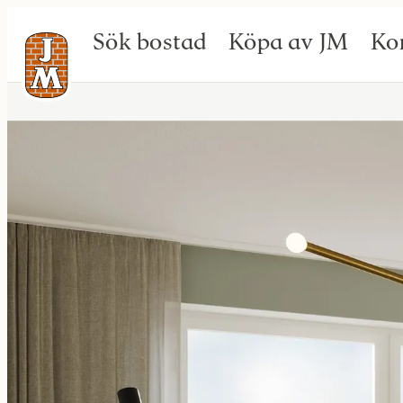
Sök bostad
Köpa av JM
Ko