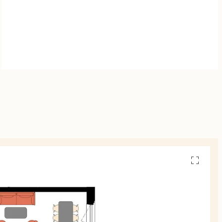
Se
alla
planskiss