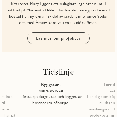
Kvarteret Mary ligger i ett oslagbart läge precis intill
vattnet på Marieviks Udde. Här bor du i en nyproducerad
bostad i en ny dynamisk del av staden, mitt emot Söder
och med Årstavikens vatten utanför dörren.
Läs mer om projektet
Tidslinje
Byggstart
Inredn
Vintern 2024/2025
2026
om inte
Första spadtaget tas och bygget av
För dig som köpt
till
bostäderna påbörjas.
nu dags at
icerar
inredningsval. Ti
ar här på
projektets inre