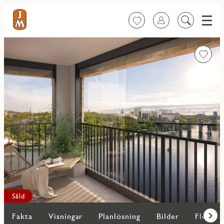
Meny
Favoriter
Logga in
Sök
på
innehåll
Favorit
Såld
Fakta
Visningar
Planlösning
Bilder
Fler bo
Fram