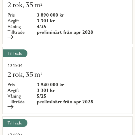
mer
2 rok, 35 m²
om
objekt
Pris
3 890 000 kr
{objectNumber}
Avgift
3 301 kr
Våning
4/25
Tillträde
preliminärt från apr 2028
Till salu
121504
Läs
mer
2 rok, 35 m²
om
objekt
Pris
3 940 000 kr
{objectNumber}
Avgift
3 301 kr
Våning
5/25
Tillträde
preliminärt från apr 2028
Till salu