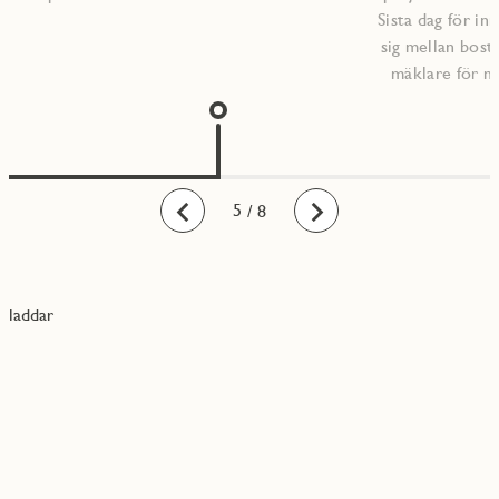
Sista dag för inr
sig mellan bost
mäklare för m
1
2
3
4
5
6
7
8
/ 8
Bakåt
Framåt
laddar