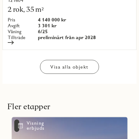
121604
Läs
mer
2 rok, 35 m²
om
objekt
Pris
4 140 000 kr
{objectNumber}
Avgift
3 301 kr
Våning
6/25
Tillträde
preliminärt från apr 2028
Visa alla objekt
Fler etapper
Läs
Visning
mer
Favoritmarkering
erbjuds
om
Mary