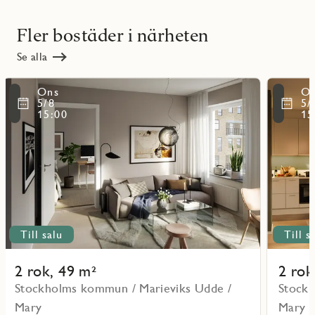
Fler bostäder i närheten
Se alla
Läs
Läs
Ons
O
mer
mer
ritmarkering
Favoritmarker
5/8
5/
om
om
15:00
15
objekt
objekt
111101
111301
Till salu
Till s
2 rok, 49 m²
2 rok
Stockholms kommun / Marieviks Udde /
Stockh
Mary
Mary