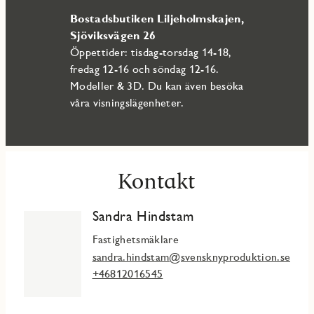
träningssimning som lek. Badanläggningen har planerad
Bostadsbutiken Liljeholmskajen,
invigning 2025.
Sjöviksvägen 26
Öppettider: tisdag-torsdag 14-18,
fredag 12-16 och söndag 12-16.
Modeller & 3D. Du kan även besöka
våra visningslägenheter.
Kontakt
Sandra Hindstam
Fastighetsmäklare
sandra.hindstam@svensknyproduktion.se
+46812016545