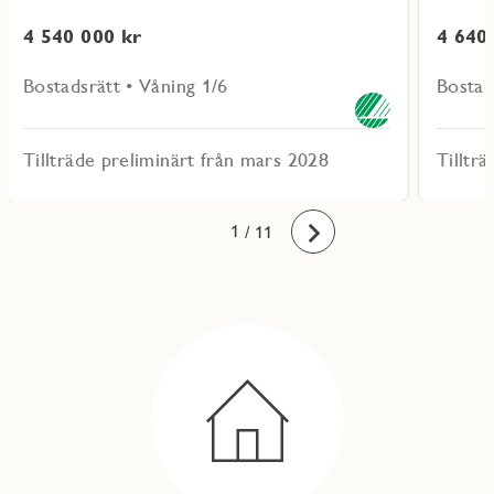
4 540 000 kr
4 640
Bostadsrätt • Våning 1/6
Bostad
Tillträde preliminärt från mars 2028
Tilltr
10
11
1
2
3
4
5
6
7
8
9
/ 11
Framåt