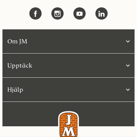
Om JM
Upptäck
Hjälp