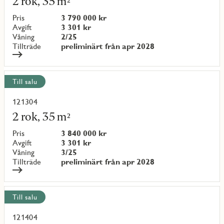
2 rok, 35 m²
om
objekt
Pris
3 790 000 kr
{objectNumber}
Avgift
3 301 kr
Våning
2/25
Tillträde
preliminärt från apr 2028
Till salu
121304
Läs
mer
2 rok, 35 m²
om
objekt
Pris
3 840 000 kr
{objectNumber}
Avgift
3 301 kr
Våning
3/25
Tillträde
preliminärt från apr 2028
Till salu
121404
Läs