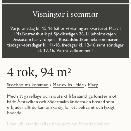
Visningar i sommar
Varje onsdag kl. 15-16 håller vi visning av kvarteret Mary i
JMs Bostadsbutik på Sjöviksvägen 26, Liljeholmskajen.
Dessutom har vi öppet i Bostadsbutiken hela sommaren;
tisdagar-torsdagar kl. 14-18, fredagar kl. 12-16 samt söndagar
kl. 12-16. Varmt välkommen!
4 rok, 94 m²
Stockholms kommun
/
Marieviks Udde
/
Mary
Med sitt gavelläge och sjöutsikt från samtliga fönster mot
både Årstaviken och Södermalm är detta en bostad som
erbjuder allt du kan önska dig för ett bekvämt och lyxigt
boende.
I den inbjudande hallen finns gott om förvaring bakom
skjutdörrar. I anslutning till hallen ligger bostadens tre