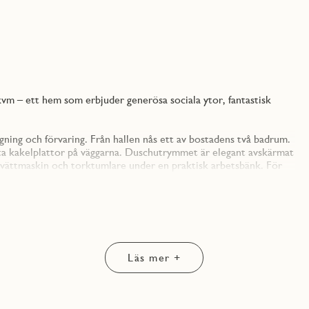
vm – ett hem som erbjuder generösa sociala ytor, fantastisk
ning och förvaring. Från hallen nås ett av bostadens två badrum.
ita kakelplattor på väggarna. Duschutrymmet är elegant avskärmat
vättmaskin och torktumlare under en praktisk arbetsbänk. För
a luckor. I taket sitter infällda spotlights med dimmer och
nt intryck.
 och vardagsrum samspelar på ett naturligt och inbjudande sätt.
rre matgrupp. Köket levereras från Vedum och inreds i original
positsten. Under överskåpen sitter en LED-list med dimmer som
en stilren känsla. Köket är fullt utrustat med moderna vitvaror
Läs mer +
n, mikro och integrerad diskmaskin – allt som behövs för en lyckad