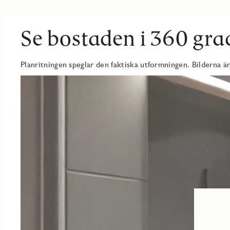
Vardagsrummet är luftigt och ljust med stora fönsterpartier som g
vy över Södermalm. Här finns gott om plats för både soffgrupp o
balkongen – en perfekt plats att njuta av utsikten och långa, härl
Se bostaden i 360 gra
Bostaden erbjuder tre sovrum i varierande storlekar. Master be
passar utmärkt som barnrum, gästrum eller hemmakontor – perfekt
Planritningen speglar den faktiska utformningen. Bilderna är
Detta är ett hem som erbjuder det lilla extra – generösa ytor, sti
gavelläge. Perfekt för dig som söker ett modernt och bekvämt bo