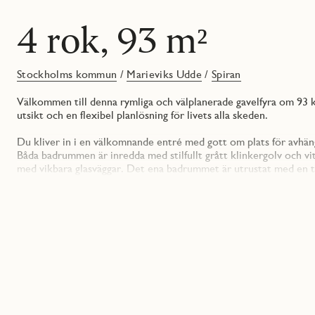
4 rok, 93 m²
Stockholms kommun
/
Marieviks Udde
/
Spiran
Välkommen till denna rymliga och välplanerade gavelfyra om 93 k
utsikt och en flexibel planlösning för livets alla skeden.
Du kliver in i en välkomnande entré med gott om plats för avhäng
Båda badrummen är inredda med stilfullt grått klinkergolv och v
med vikbara glasväggar. Det ena badrummet är utrustat med en t
optimal förvaringsmöjlighet finns här även väggskåp med vita slät
ovanför handfatet finns en rund stilren spegel som ger ett moder
Vidare in öppnar bostaden upp sig mot de sociala ytorna där kök
Köket är generöst tilltaget och har en självklar plats för en stö
med vita släta luckor och en bänkskiva samt bakkantslist i kom
ger ett bra arbetsljus. Väggskåpen är handtagslösa vilket skapar 
från Electrolux. Här finns kyl/frys, induktionshäll, inbyggnadsug
matlagning.