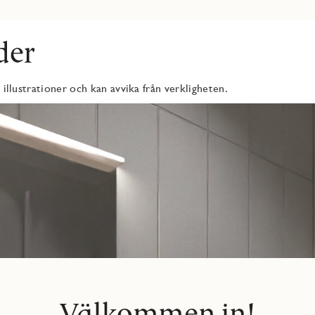
er ett härligt ljusinsläpp och en fin utsikt mot Årstaviken samt
ch socialt umgänge. Från vardagsrummet nås även den rymliga
iga dagar.
der
droom är rymligt och rofyllt placerat, medan de övriga rummen
 för dig som önskar flexibilitet i vardagen.
 illustrationer och kan avvika från verkligheten.
lren design, två badrum och en fantastisk utsikt i ett attraktivt
ende med hög livskvalitet.
Välkommen in!