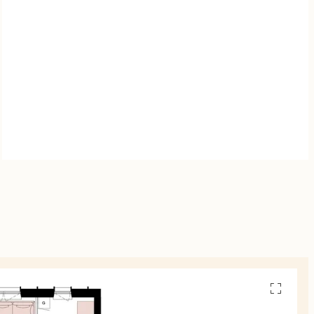
Se
alla