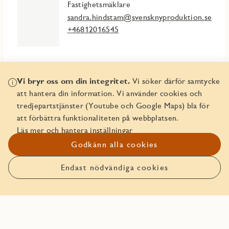
Fastighetsmäklare
sandra.hindstam@svensknyproduktion.se
+46812016545
Vi bryr oss om din integritet.
Vi söker därför samtycke
Mer info
att hantera din information. Vi använder cookies och
tredjepartstjänster (Youtube och Google Maps) bla för
att förbättra funktionaliteten på webbplatsen.
Fakta & planlösningar
Läs mer och hantera inställningar
Godkänn alla cookies
Bankerbjudande
Om Marieviks Udde
Endast nödvändiga cookies
Att köpa nyproduktion från JM
Trygghetspaket