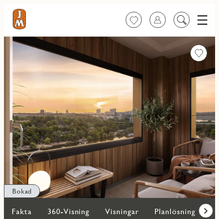
Meny
Favoriter
Logga in
Sök
på
innehåll
Favorit
Bokad
Fakta
360-Visning
Visningar
Planlösning
Bi
Fram