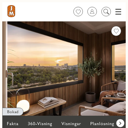
Meny
Favoriter
Logga in
Sök
på
innehåll
Favorit
Bokad
Fakta
360-Visning
Visningar
Planlösning
Bi
Fram