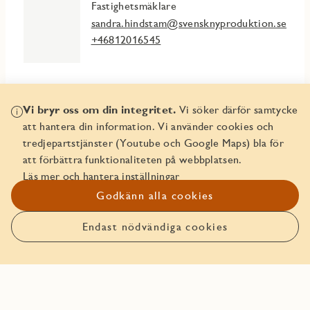
Fastighetsmäklare
sandra.hindstam@svensknyproduktion.se
+46812016545
Vi bryr oss om din integritet.
Vi söker därför samtycke
Mer info
att hantera din information. Vi använder cookies och
tredjepartstjänster (Youtube och Google Maps) bla för
att förbättra funktionaliteten på webbplatsen.
Fakta & planlösningar
Läs mer och hantera inställningar
Godkänn alla cookies
Bankerbjudande
Om Marieviks Udde
Endast nödvändiga cookies
Att köpa nyproduktion från JM
Trygghetspaket