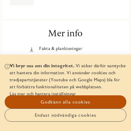
Mer info
Fakta & planlösningar
Bankerbjudande
Vi bryr oss om din integritet.
Vi söker därför samtycke
att hantera din information. Vi använder cookies och
Om Marieviks Udde
tredjepartstjänster (Youtube och Google Maps) bla för
Att köpa nyproduktion från JM
att förbättra funktionaliteten på webbplatsen.
Läs mer och hantera inställningar
Trygghetspaket
Godkänn alla cookies
In English - Security Package
Endast nödvändiga cookies
Anmäl intresse