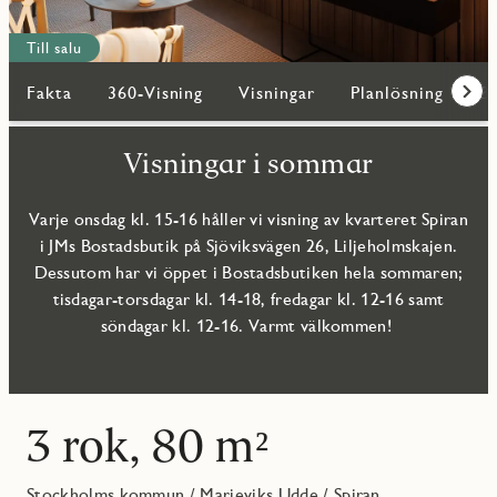
Till salu
Fakta
360-Visning
Visningar
Planlösning
Bi
Fram
Visningar i sommar
Varje onsdag kl. 15-16 håller vi visning av kvarteret Spiran
i JMs Bostadsbutik på Sjöviksvägen 26, Liljeholmskajen.
Dessutom har vi öppet i Bostadsbutiken hela sommaren;
tisdagar-torsdagar kl. 14-18, fredagar kl. 12-16 samt
söndagar kl. 12-16. Varmt välkommen!
3 rok, 80 m²
Stockholms kommun
/
Marieviks Udde
/
Spiran