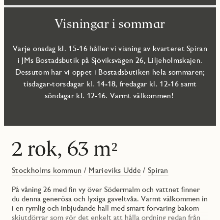
Visningar i sommar
Varje onsdag kl. 15-16 håller vi visning av kvarteret Spiran
i JMs Bostadsbutik på Sjöviksvägen 26, Liljeholmskajen.
Dessutom har vi öppet i Bostadsbutiken hela sommaren;
tisdagar-torsdagar kl. 14-18, fredagar kl. 12-16 samt
söndagar kl. 12-16. Varmt välkommen!
2 rok, 63 m²
Stockholms kommun
/
Marieviks Udde
/
Spiran
På våning 26 med fin vy över Södermalm och vattnet finner
du denna generösa och lyxiga gaveltvåa. Varmt välkommen in
i en rymlig och inbjudande hall med smart förvaring bakom
skjutdörrar som gör det enkelt att hålla ordning redan från