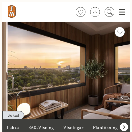
Meny
Favoriter
Logga in
Sök
på
innehåll
Favorit
Bokad
Fakta
360-Visning
Visningar
Planlösning
Bi
Fram