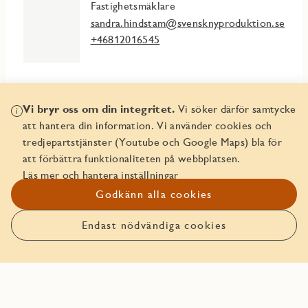
Fastighetsmäklare
sandra.hindstam@svensknyproduktion.se
+46812016545
Vi bryr oss om din integritet.
Vi söker därför samtycke
Mer info
att hantera din information. Vi använder cookies och
tredjepartstjänster (Youtube och Google Maps) bla för
att förbättra funktionaliteten på webbplatsen.
Fakta & planlösningar
Läs mer och hantera inställningar
Godkänn alla cookies
Bankerbjudande
Om Marieviks Udde
Endast nödvändiga cookies
Att köpa nyproduktion från JM
Trygghetspaket