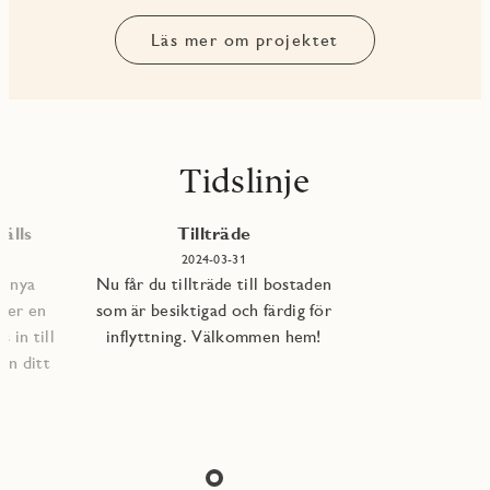
Läs mer om projektet
Tidslinje
älls
Tillträde
2024-03-31
e nya
Nu får du tillträde till bostaden
per en
som är besiktigad och färdig för
 in till
inflyttning. Välkommen hem!
an ditt