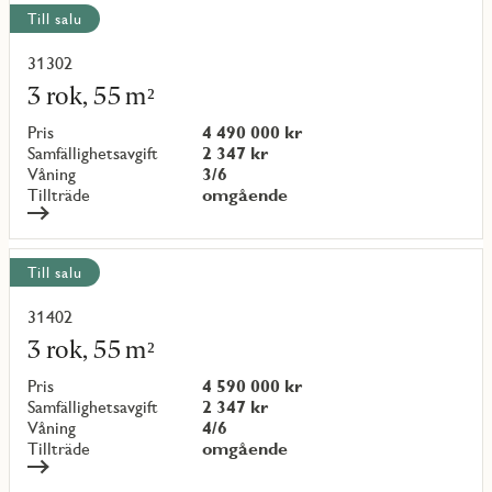
Till salu
31302
Läs
mer
3 rok, 55 m²
om
objekt
Pris
4 490 000 kr
{objectNumber}
Samfällighetsavgift
2 347 kr
Våning
3/6
Tillträde
omgående
Till salu
31402
Läs
mer
3 rok, 55 m²
om
objekt
Pris
4 590 000 kr
{objectNumber}
Samfällighetsavgift
2 347 kr
Våning
4/6
Tillträde
omgående