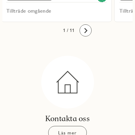
Tillträde omgående
Tilltr
10
11
1
2
3
4
5
6
7
8
9
/ 11
Framåt
Kontakta oss
Läs mer