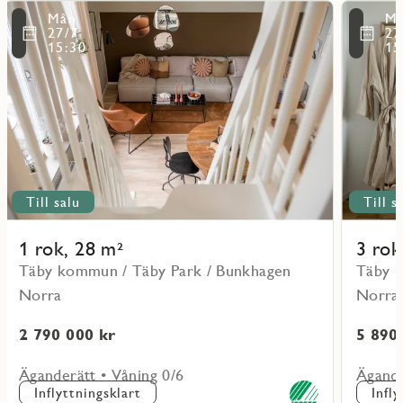
Läs
Läs
Mån
M
mer
mer
ritmarkering
Favoritmarker
27/7
27
om
om
15:30
15
objekt
objekt
11001
21105
Till salu
Till s
1 rok, 28 m²
3 rok
Täby kommun / Täby Park / Bunkhagen
Täby k
Norra
Norra
2 790 000 kr
5 890
Äganderätt • Våning 0/6
Ägande
Inflyttningsklart
Infl