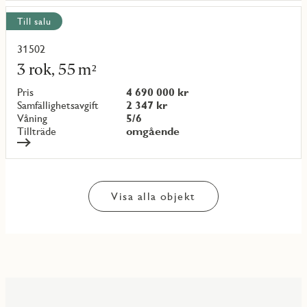
Till salu
31502
Läs
mer
3 rok, 55 m²
om
objekt
Pris
4 690 000 kr
{objectNumber}
Samfällighetsavgift
2 347 kr
Våning
5/6
Tillträde
omgående
Visa alla objekt