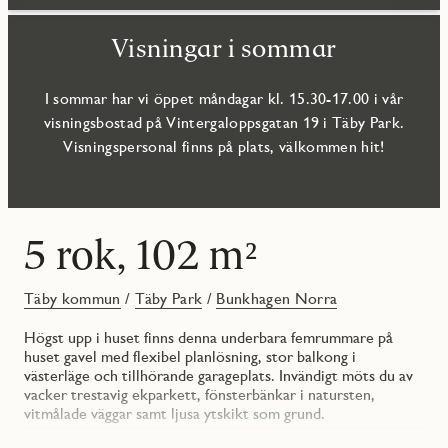
Visningar i sommar
I sommar har vi öppet måndagar kl. 15.30-17.00 i vår
visningsbostad på Vintergaloppsgatan 19 i Täby Park.
Visningspersonal finns på plats, välkommen hit!
5 rok, 102 m²
Täby kommun
/
Täby Park
/
Bunkhagen Norra
Högst upp i huset finns denna underbara femrummare på
huset gavel med flexibel planlösning, stor balkong i
västerläge och tillhörande garageplats. Invändigt möts du av
vacker trestavig ekparkett, fönsterbänkar i natursten,
vitmålade väggar samt ljusa ytskikt som grund.