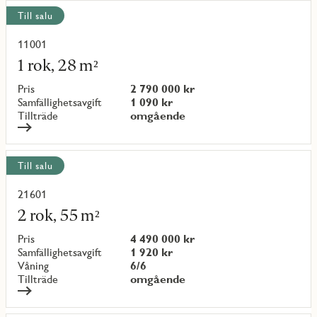
Visa
Till salu
alla
objekt
11001
Läs
mer
1 rok, 28 m²
om
objekt
Pris
2 790 000 kr
{objectNumber}
Samfällighetsavgift
1 090 kr
Tillträde
omgående
Till salu
21601
Läs
mer
2 rok, 55 m²
om
objekt
Pris
4 490 000 kr
{objectNumber}
Samfällighetsavgift
1 920 kr
Våning
6/6
Tillträde
omgående