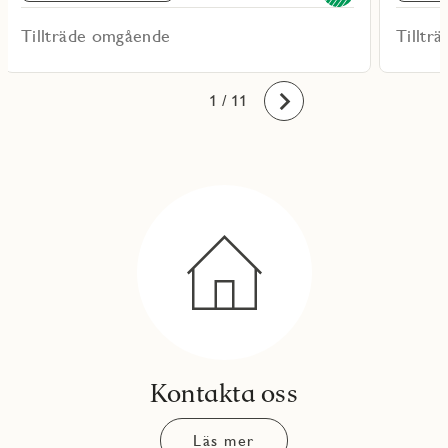
Tillträde omgående
Tilltr
10
11
1
2
3
4
5
6
7
8
9
/ 11
Framåt
Kontakta oss
Läs mer