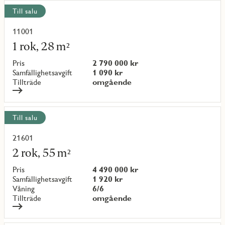
Visa
Till salu
alla
objekt
11001
Läs
mer
1 rok, 28 m²
om
objekt
Pris
2 790 000 kr
{objectNumber}
Samfällighetsavgift
1 090 kr
Tillträde
omgående
Till salu
21601
Läs
mer
2 rok, 55 m²
om
objekt
Pris
4 490 000 kr
{objectNumber}
Samfällighetsavgift
1 920 kr
Våning
6/6
Tillträde
omgående