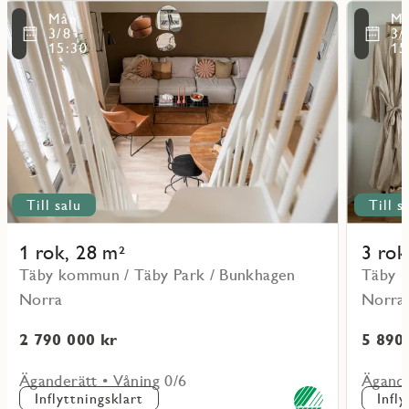
Läs
Läs
Mån
M
mer
mer
ritmarkering
Favoritmarker
3/8
3/
om
om
15:30
15
objekt
objekt
11001
21105
Till salu
Till s
1 rok, 28 m²
3 rok
Täby kommun / Täby Park / Bunkhagen
Täby k
Norra
Norra
2 790 000 kr
5 890
Äganderätt • Våning 0/6
Ägande
Inflyttningsklart
Infl