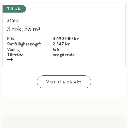
Till salu
31502
Läs
mer
3 rok, 55 m²
om
objekt
Pris
4 690 000 kr
{objectNumber}
Samfällighetsavgift
2 347 kr
Våning
5/6
Tillträde
omgående
Visa alla objekt