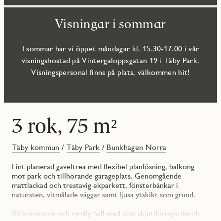
Visningar i sommar
I sommar har vi öppet måndagar kl. 15.30-17.00 i vår
visningsbostad på Vintergaloppsgatan 19 i Täby Park.
Visningspersonal finns på plats, välkommen hit!
3 rok, 75 m²
Täby kommun
/
Täby Park
/
Bunkhagen Norra
Fint planerad gaveltrea med flexibel planlösning, balkong
mot park och tillhörande garageplats. Genomgående
mattlackad och trestavig ekparkett, fönsterbänkar i
natursten, vitmålade väggar samt ljusa ytskikt som grund.
Välkomnande och rymlig hall med stor skjutdörrsgarderob