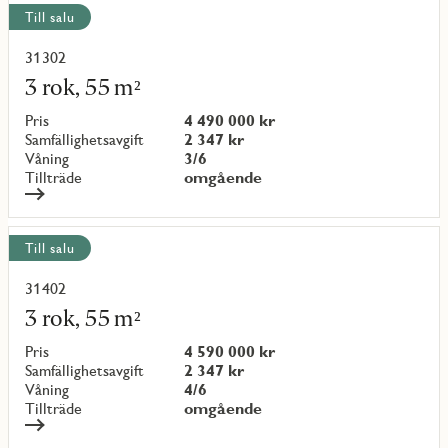
Till salu
31302
Läs
mer
3 rok, 55 m²
om
objekt
Pris
4 490 000 kr
{objectNumber}
Samfällighetsavgift
2 347 kr
Våning
3/6
Tillträde
omgående
Till salu
31402
Läs
mer
3 rok, 55 m²
om
objekt
Pris
4 590 000 kr
{objectNumber}
Samfällighetsavgift
2 347 kr
Våning
4/6
Tillträde
omgående