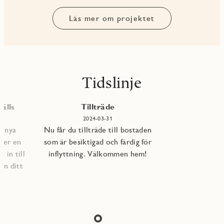
Läs mer om projektet
Tidslinje
älls
Tillträde
2024-03-31
e nya
Nu får du tillträde till bostaden
per en
som är besiktigad och färdig för
 in till
inflyttning. Välkommen hem!
an ditt