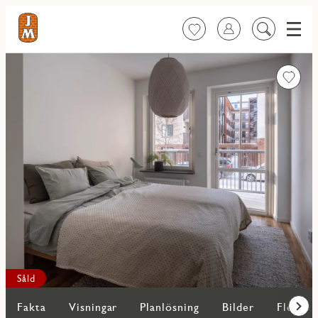
Meny
Favoriter
Logga in
Sök
på
innehåll
Favorit
Såld
Fakta
Visningar
Planlösning
Bilder
Fler bo
Fram