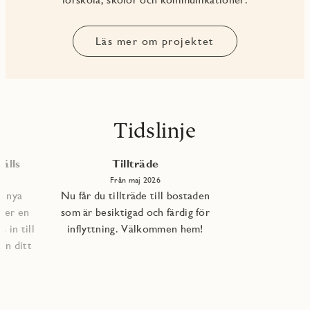
Läs mer om projektet
Tidslinje
älls
Tillträde
Från maj 2026
e nya
Nu får du tillträde till bostaden
per en
som är besiktigad och färdig för
 in till
inflyttning. Välkommen hem!
an ditt