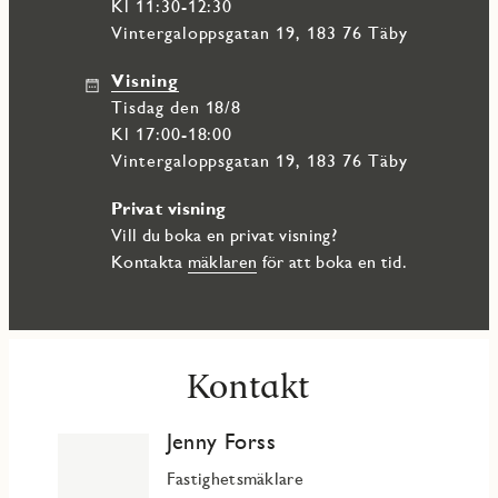
Täby´s nya simhall, rackethall och tennishall i närheten samt
Kl 11:30-12:30
flertal inne och utomhusgym. Det finns även gott om fina
Vintergaloppsgatan 19, 183 76 Täby
naturområden i Täby som tex Rönningesjön med bad och
promenadstråk samt skridskoåkning vintertid, Rönninge by
Visning
som är en levande lantbruks- och kulturby, Stolpaskogen
tisdag den 18/8
som är Täbys största naturparksområde eller Värtans
strandpromenad och området kring Viggbyholms gård.
Kl 17:00-18:00
Vintergaloppsgatan 19, 183 76 Täby
Välkommen till Täby och den nya levande stadsdelen Täby
Park!
Privat visning
Vill du boka en privat visning?
Kontakta
mäklaren
för att boka en tid.
Kontakt
Jenny Forss
Fastighetsmäklare