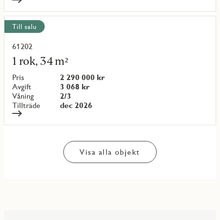
Till salu
61202
Läs
mer
1 rok, 34 m²
om
objekt
Pris
2 290 000 kr
{objectNumber}
Avgift
3 068 kr
Våning
2/3
Tillträde
dec 2026
Visa alla objekt