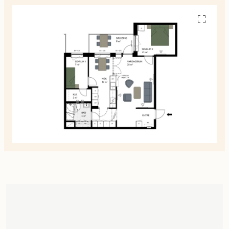
Se
alla
planskiss