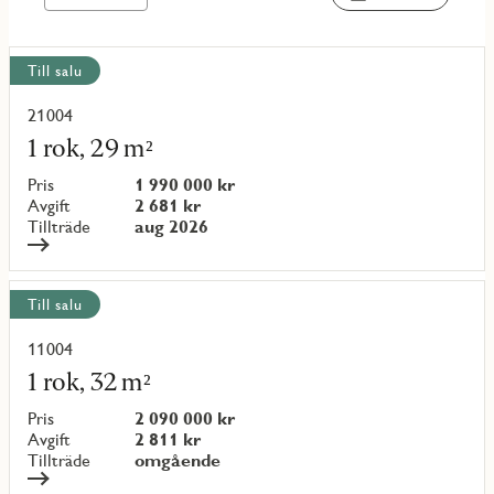
Visa
Till salu
alla
objekt
21004
Läs
mer
1 rok, 29 m²
om
objekt
Pris
1 990 000 kr
{objectNumber}
Avgift
2 681 kr
Tillträde
aug 2026
Till salu
11004
Läs
mer
1 rok, 32 m²
om
objekt
Pris
2 090 000 kr
{objectNumber}
Avgift
2 811 kr
Tillträde
omgående