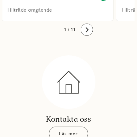
Tillträde omgående
Tilltr
10
11
1
2
3
4
5
6
7
8
9
/ 11
Framåt
Kontakta oss
Läs mer