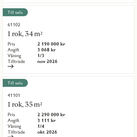
Till salu
61102
Läs
mer
1 rok, 34 m²
om
objekt
Pris
2 190 000 kr
{objectNumber}
Avgift
3 068 kr
Våning
1/3
Tillträde
nov 2026
Till salu
41101
Läs
mer
1 rok, 35 m²
om
objekt
Pris
2 290 000 kr
{objectNumber}
Avgift
3 111 kr
Våning
1/4
Tillträde
okt 2026