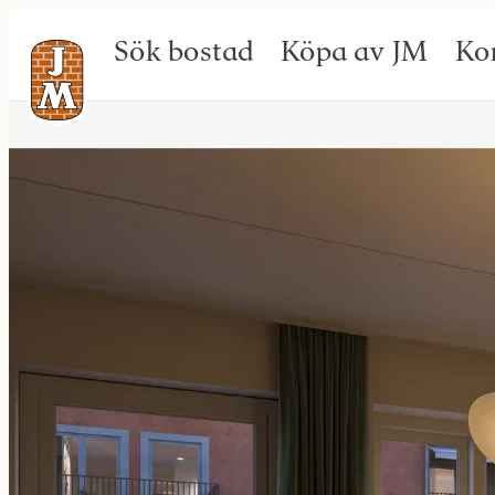
Sök bostad
Köpa av JM
Ko