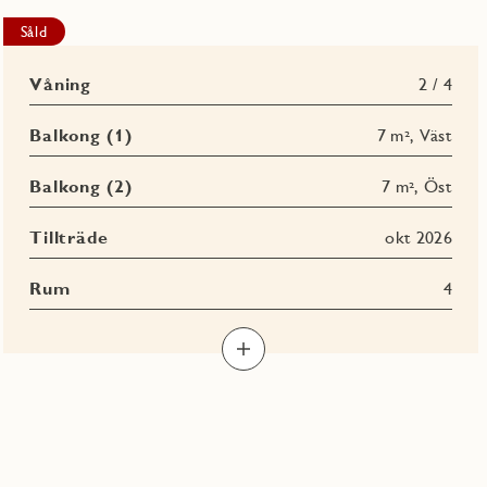
Såld
Våning
2 / 4
Balkong (1)
7 m², Väst
Balkong (2)
7 m², Öst
Tillträde
okt 2026
Rum
4