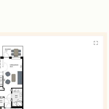
Se
alla
planskiss