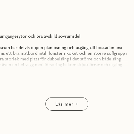
 umgängesytor och bra avskild sovrumsdel.
gsrum har delvis öppen planlösning och utgång till bostaden ena
s ett bra matbord intill fönster i köket och en större soffgrupp i
ra storlek med plats för dubbelsäng i det större och både säng
även en hel vägg med förvaring bakom skjutdörrar och utgång
badrummet med praktiska tvättmöjligheter och duschrummet samt
ormspråk där JM Original komponeras utifrån form, funktion och
litet och bildar tillsammans en genomtänkt helhet.
Läs mer +
äby Park med promenadstråket gröna slingan utanför samtidigt
oppling samt umgänge. Under huset finns förråd och garage och
lemskap i en bilpool. På taket installeras solceller för en
olika åldersgrupper och här är det stort fokus på grönska med