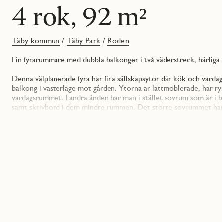
4 rok, 92 m²
Täby kommun
/
Täby Park
/
Roden
Fin fyrarummare med dubbla balkonger i två väderstreck, härliga
Denna välplanerade fyra har fina sällskapsytor där kök och varda
balkong i västerläge mot gården. Ytorna är lättmöblerade, här rym
vardagsrummet. I andra änden har man i stället sovrum som är i b
samt skrivbord i dem mindre rummen. Det större sovrummet har 
till egen balkong att njuta av. Från hallen nås både det stora 
förvaring i både skjutdörrsgarderober och klädkammare.
Till lägenheten hör även ett externt förråd.
Bostäderna i Roden Norra inreds med ett tidlöst och neutralt f
hållbarhet för att stå sig år efter år. Alla produkter har hög kva
Det familjevänliga kvarteret Roden byggs i den södra delen av T
som husen omsluter en grön innergård med gott om plats för avk
som boende i våra kvarter i Täby Park ingår även ett femårigt med
grönare och mer ekonomisk hållbar förening.
I Täby Park bor man med närhet till det mesta vilket lockar alla 