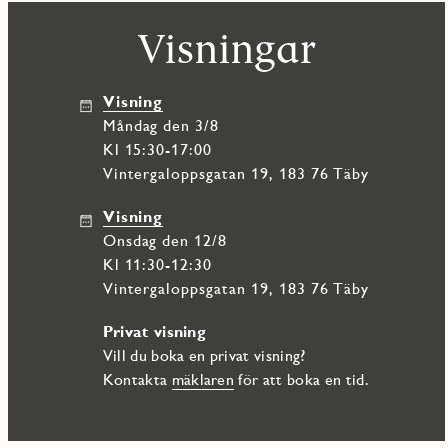
många fina parkstråk. Kvarteret Roden byggs med ett lummigt läge 
Visningar
Det är promenadavstånd till både skolor, restauranger och butike
Danderyds Sjukhus där T-banans röda linje passerar och Roslagsba
snabbt ute på E18.
Visning
Om utbudet i Täbys Park växande stadsdel inte räcker till så fin
måndag den 3/8
service och restauranger. Vill man aktivera sig finns Täby´s nya si
utomhusgym. Det finns även gott om fina naturområden i Täby
Kl 15:30-17:00
skridskoåkning vintertid, Rönninge by som är en levande lantbru
Vintergaloppsgatan 19, 183 76 Täby
naturparksområde eller Värtans strandpromenad och området kr
Visning
Välkommen till Täby och den nya levande stadsdelen Täby Park!
onsdag den 12/8
Kl 11:30-12:30
Vintergaloppsgatan 19, 183 76 Täby
Privat visning
Vill du boka en privat visning?
Kontakta
mäklaren
för att boka en tid.