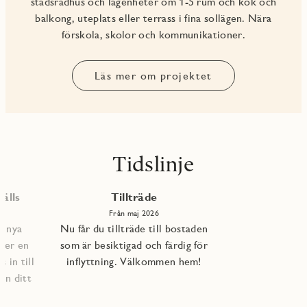
stadsradhus och lägenheter om 1-5 rum och kök och
balkong, uteplats eller terrass i fina sollägen. Nära
förskola, skolor och kommunikationer.
Läs mer om projektet
Tidslinje
älls
Tillträde
Från maj 2026
e nya
Nu får du tillträde till bostaden
per en
som är besiktigad och färdig för
 in till
inflyttning. Välkommen hem!
an ditt