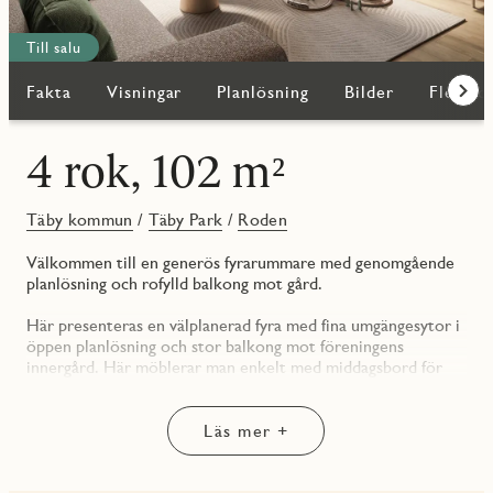
Till salu
Fakta
Visningar
Planlösning
Bilder
Fler bo
Fram
4 rok, 102 m²
Täby kommun
/
Täby Park
/
Roden
Välkommen till en generös fyrarummare med genomgående
planlösning och rofylld balkong mot gård.
Här presenteras en välplanerad fyra med fina umgängesytor i
öppen planlösning och stor balkong mot föreningens
innergård. Här möblerar man enkelt med middagsbord för
många och en härlig soffgrupp. Intill vardagsrummet ligger ett
av de tre sovrummen och detta kan väljas bort om man vill
nyttja bostaden som en trea med riktigt spatiösa
Läs mer +
sällskapsytor. De två andra sovrummen är båda väl tilltagna
och har bra förvaring i skjutdörrsgarderob respektive en
intilliggande klädkammare. Från hallen nås både badrummet