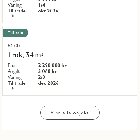
Våning
1/4
Tillträde
okt 2026
Till salu
61202
Läs
mer
1 rok, 34 m²
om
objekt
Pris
2 290 000 kr
{objectNumber}
Avgift
3 068 kr
Våning
2/3
Tillträde
dec 2026
Visa alla objekt