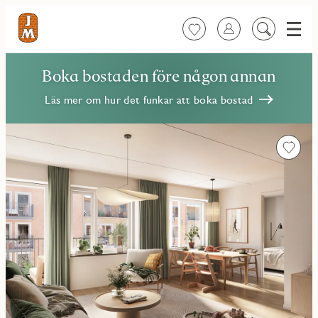
Meny
Favoriter
Logga in
Sök
på
innehåll
Boka bostaden före någon annan
Läs mer om hur det funkar att boka bostad
Favorit