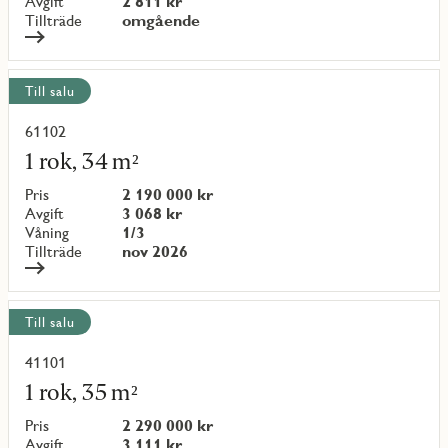
Avgift
2 811 kr
Tillträde
omgående
Till salu
61102
Läs
mer
1 rok, 34 m²
om
objekt
Pris
2 190 000 kr
{objectNumber}
Avgift
3 068 kr
Våning
1/3
Tillträde
nov 2026
Till salu
41101
Läs
mer
1 rok, 35 m²
om
objekt
Pris
2 290 000 kr
{objectNumber}
Avgift
3 111 kr