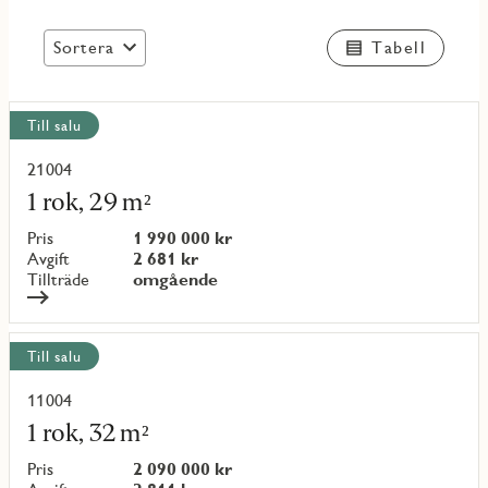
Sortera
Tabell
Visa
Till salu
alla
objekt
21004
Läs
mer
1 rok, 29 m²
om
objekt
Pris
1 990 000 kr
{objectNumber}
Avgift
2 681 kr
Tillträde
omgående
Till salu
11004
Läs
mer
1 rok, 32 m²
om
objekt
Pris
2 090 000 kr
{objectNumber}