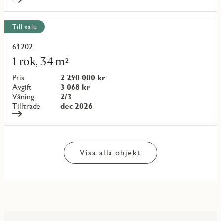
Till salu
61202
Läs
mer
1 rok, 34 m²
om
objekt
Pris
2 290 000 kr
{objectNumber}
Avgift
3 068 kr
Våning
2/3
Tillträde
dec 2026
Visa alla objekt