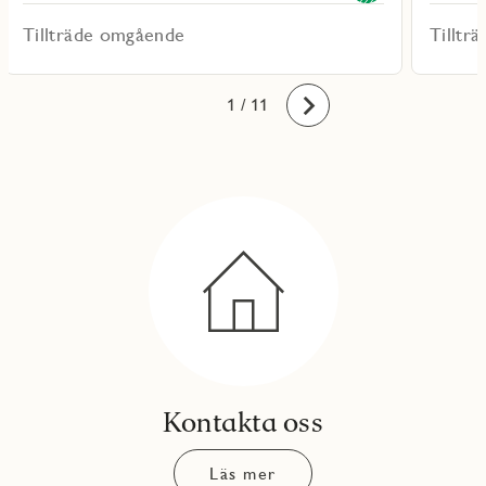
Tillträde omgående
Tilltr
10
11
1
2
3
4
5
6
7
8
9
/ 11
Framåt
Kontakta oss
Läs mer