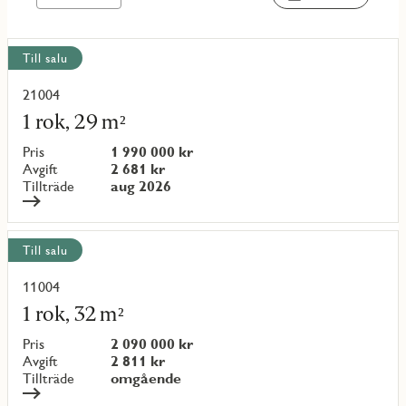
Visa
Till salu
alla
objekt
21004
Läs
mer
1 rok, 29 m²
om
objekt
Pris
1 990 000 kr
{objectNumber}
Avgift
2 681 kr
Tillträde
aug 2026
Till salu
11004
Läs
mer
1 rok, 32 m²
om
objekt
Pris
2 090 000 kr
{objectNumber}
Avgift
2 811 kr
Tillträde
omgående