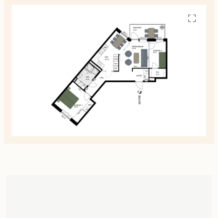
Se
alla
planskiss