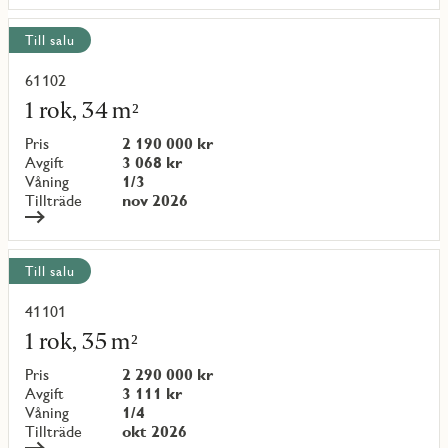
Till salu
61102
Läs
mer
1 rok, 34 m²
om
objekt
Pris
2 190 000 kr
{objectNumber}
Avgift
3 068 kr
Våning
1/3
Tillträde
nov 2026
Till salu
41101
Läs
mer
1 rok, 35 m²
om
objekt
Pris
2 290 000 kr
{objectNumber}
Avgift
3 111 kr
Våning
1/4
Tillträde
okt 2026