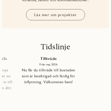
Läs mer om projektet
Tidslinje
älls
Tillträde
Från maj 2026
e nya
Nu får du tillträde till bostaden
per en
som är besiktigad och färdig för
 in till
inflyttning. Välkommen hem!
an ditt