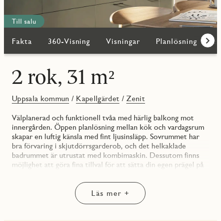
Till salu
Fakta
360-Visning
Visningar
Planlösning
Bi
Fram
2 rok, 31 m²
Uppsala kommun
/
Kapellgärdet
/
Zenit
Välplanerad och funktionell tvåa med härlig balkong mot
innergården. Öppen planlösning mellan kök och vardagsrum
skapar en luftig känsla med fint ljusinsläpp. Sovrummet har
bra förvaring i skjutdörrsgarderob, och det helkaklade
badrummet är utrustat med kombimaskin. Dessutom finns
möjlighet att göra fina tillval för att sätta din egen prägel på
bostaden.
Läs mer +
KÖK/VARDAGSRUM:
Kök i öppen planlösning mot vardagsrum. Kök med kyl/frys,