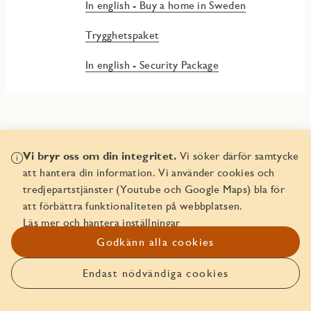
In english - Buy a home in Sweden
Trygghetspaket
In english - Security Package
Vi bryr oss om din integritet.
Vi söker därför samtycke
att hantera din information. Vi använder cookies och
Boka bostaden före någon
tredjepartstjänster (Youtube och Google Maps) bla för
att förbättra funktionaliteten på webbplatsen.
annan!
Läs mer och hantera inställningar
Godkänn alla cookies
Den här bostaden går att boka. Läs mer om hur det funkar
att boka bostad hos JM.
Endast nödvändiga cookies
Anmäl intresse
Boka bostaden