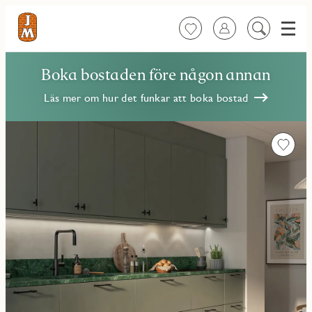
Meny
Favoriter
Logga in
Sök
på
innehåll
Boka bostaden före någon annan
Läs mer om hur det funkar att boka bostad
Favorit