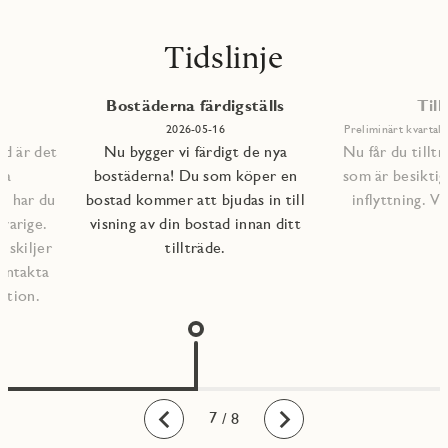
Tidslinje
Bostäderna färdigställs
Till
6
2026-05-16
Preliminärt kvartal 
ad är det
Nu bygger vi färdigt de nya
Nu får du tilltr
na
bostäderna! Du som köper en
som är besiktig
lp har du
bostad kommer att bjudas in till
inflyttning. 
varige.
visning av din bostad innan ditt
l skiljer
tillträde.
kontakta
ation.
1
2
3
4
5
6
7
8
/ 8
Bakåt
Framåt