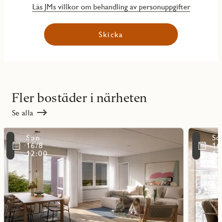
Läs JMs villkor om behandling av personuppgifter
Skicka
Fler bostäder i närheten
Se alla
Läs
Läs
Sön
Sö
mer
mer
ritmarkering
Favoritmarker
16/8
16
om
om
12:00
12
objekt
objekt
11003
11002