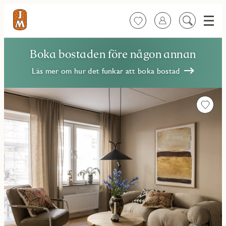
Meny
Favoriter
Logga in
Sök
på
innehåll
Boka bostaden före någon annan
Läs mer om hur det funkar att boka bostad
Favorit