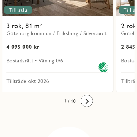
Till salu
Till s
3 rok, 81 m²
2 rok
Göteborg kommun / Eriksberg / Silveraxet
Götebo
4 095 000 kr
2 845
Bostadsrätt • Våning 0/6
Bostad
Tillträde okt 2026
Tilltr
10
1
2
3
4
5
6
7
8
9
/ 10
Framåt