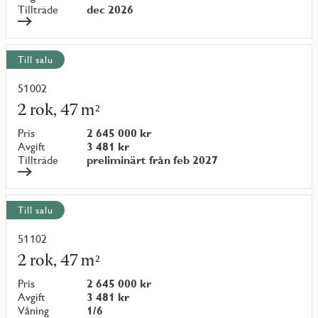
Tillträde
dec 2026
Till salu
51002
Läs
mer
2 rok, 47 m²
om
objekt
Pris
2 645 000 kr
{objectNumber}
Avgift
3 481 kr
Tillträde
preliminärt från feb 2027
Till salu
51102
Läs
mer
2 rok, 47 m²
om
objekt
Pris
2 645 000 kr
{objectNumber}
Avgift
3 481 kr
Våning
1/6