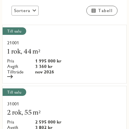
Sortera
Tabell
Visa
Till salu
alla
objekt
21001
Läs
mer
1 rok, 44 m²
om
objekt
Pris
1 995 000 kr
{objectNumber}
Avgift
3 360 kr
Tillträde
nov 2026
Till salu
31001
Läs
mer
2 rok, 55 m²
om
objekt
Pris
2 595 000 kr
{objectNumber}
Avgift
3 802 kr