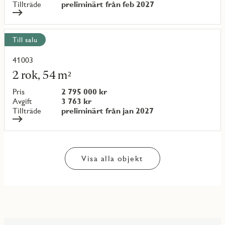
Tillträde
preliminärt från feb 2027
Till salu
41003
Läs
mer
2 rok, 54 m²
om
objekt
Pris
2 795 000 kr
{objectNumber}
Avgift
3 763 kr
Tillträde
preliminärt från jan 2027
Visa alla objekt