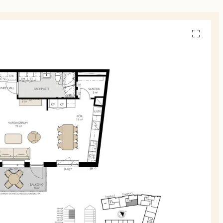
Se
alla
planskiss