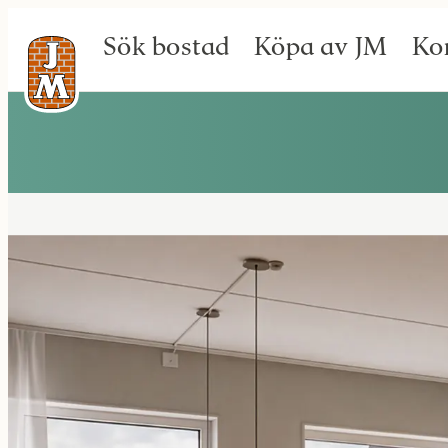
Sök bostad
Köpa av JM
Ko