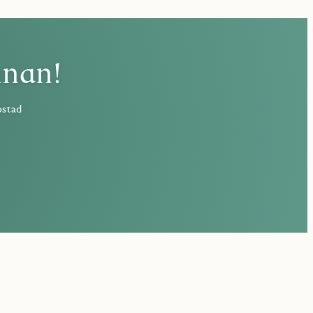
nnan!
ostad