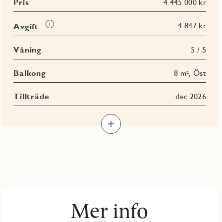
Pris
4 445 000 kr
Läs
4 847 kr
Avgift
mer
om
Våning
5 / 5
Avgift
Balkong
8 m², Öst
Tillträde
dec 2026
Mer info