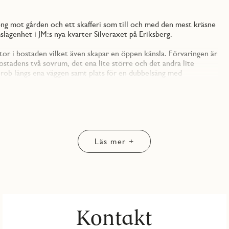
kong mot gården och ett skafferi som till och med den mest kräsne
slägenhet i JM:s nya kvarter Silveraxet på Eriksberg.
tor i bostaden vilket även skapar en öppen känsla. Förvaringen är
stadens två sovrum, det ena lite större och det andra lite
rob längs ena väggen samt plats för en dubbelsäng med
rnrum, gästrum, kontor eller varför inte en yogastudio, du
n planlösning med köket, en yteffektiv lösning som dessutom gör
an kan hänga med i konversationen även när du står vid spisen.
skafferi om tre kvadratmeter och är såklart utrustat med den
 så som diskmaskin, ugn, induktionshäll, samt dubbla kyl/frys.
Läs mer +
läge mot gården som ger dig en plats att skapa din egen gröna
separat tvättmaskin och torktumlare, vilket förenklar vardagen.
ergård med sittplatser och underjordiska garage som nås direkt
Kontakt
ten får dessutom ett förråd antingen i källaren eller på vinden och