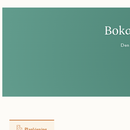
Boka
Den 
Planlösning