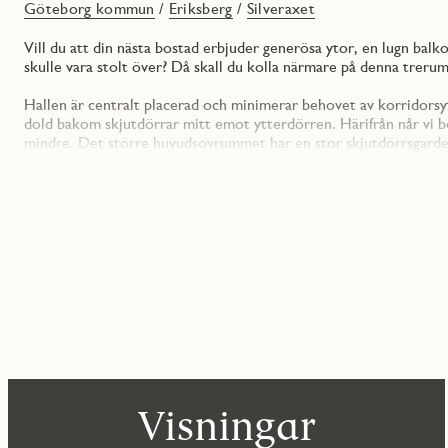
Göteborg kommun
/
Eriksberg
/
Silveraxet
Vill du att din nästa bostad erbjuder generösa ytor, en lugn bal
skulle vara stolt över? Då skall du kolla närmare på denna trerum
Hallen är centralt placerad och minimerar behovet av korridorsy
dold bakom skjutdörrar mitt emot ytterdörren. Härifrån når vi bo
mindre. Det större huvudsovrummet har en stor skjutdörrsgarde
tillhörande bord. Det mindre sovrummet fungerar utmärkt som ba
bestämmer!
Du kliver vidare in till vardagsrummet som disponeras i en öppe
att du aldrig behöver lämna gästerna under middagsbjudningen ut
Köket erbjuder dessutom något så ovanligt som ett väl tilltaget 
maskinella utrustningen som man kan önska från en modern bostad
Från bostadens vardagsrum och kök nås även balkongen i skyddat 
oas, perfekt för varma dagar och ljumma kvällar.
Det stilrena badrummet är inrett med moderna material och har 
Vidare erbjuder huset flera bekvämligheter så som en trevlig inn
Visningar
från varje trapphus, självklart med laddstation för elbil. Lägenhe
alldeles runt hörnet skall det inom kort anläggas en helt ny park.