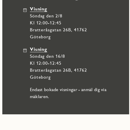
Visning
Silveraxet erbjuder inte bara ett hem, utan en hel livsstil. Med
söndag den 2/8
längs älven är läget oslagbart. Här har du all service du behöver
Goda kommunikationer gör det enkelt att ta sig runt, vare sig du 
Kl 12:00-12:45
Med närliggande buss- och färjeförbindelser är ditt nya hem både c
Bratteråsgatan 26B, 41762
Göteborg
Visning
söndag den 16/8
Kl 12:00-12:45
Bratteråsgatan 26B, 41762
Göteborg
Endast bokade visningar - anmäl dig via
mäklaren.