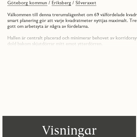
Göteborg kommun
/
Eriksberg
/
Silveraxet
Välkommen till denna trerumslägenhet om 69 välfördelade kvadr
smart planering gör att varje kvadratmeter nyttjas maximalt. Tre
gott om arbetsyta är några av fördelarna.
Hallen är centralt placerad och minimerar behovet av korridorsy
dold bakom skjutdörrar mitt emot ytterdörren.
Härifrån når vi bostadens två sovrum, det ena lite större och d
skjutdörrsgarderob längs ena väggen samt plats för en dubbelsä
som barnrum, gästrum, kontor eller varför inte en yogastudio, 
Du kliver vidare in till vardagsrummet som disponeras i en öppe
att du aldrig behöver lämna gästerna under middagsbjudningen ut
Köket ligger i en vinkel vilket ger riktigt goda arbetsytor och 
man kan önska från en modern bostad så som diskmaskin, ugn, ind
Från bostadens vardagsrum och kök nås även balkongen i skyddat 
oas, perfekt för varma dagar och ljumma kvällar.
Det stilrena badrummet är inrett med moderna material och har 
Visningar
Vidare erbjuder huset flera bekvämligheter så som en trevlig inn