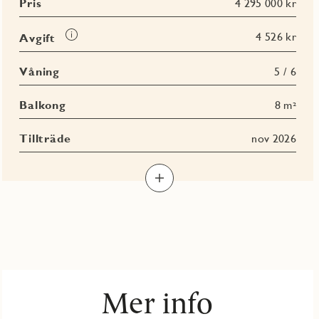
Pris
4 295 000 kr
Läs
4 526 kr
Avgift
mer
om
Våning
5 / 6
Avgift
Balkong
8 m²
Tillträde
nov 2026
Mer info