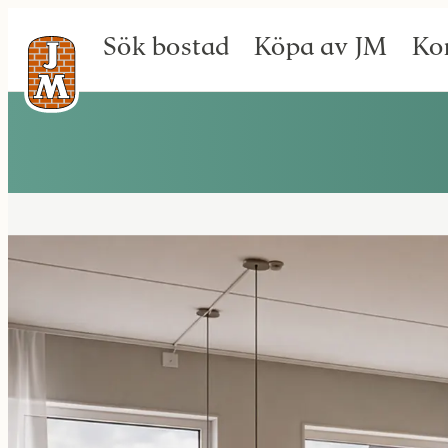
Sök bostad
Köpa av JM
Ko