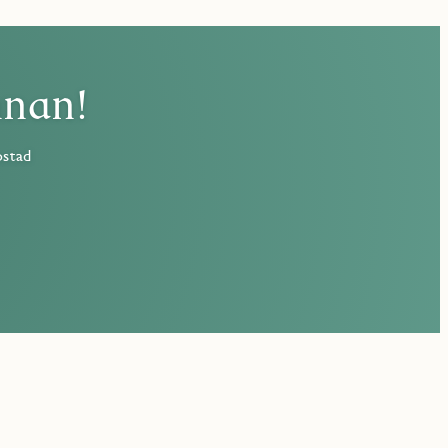
nnan!
ostad