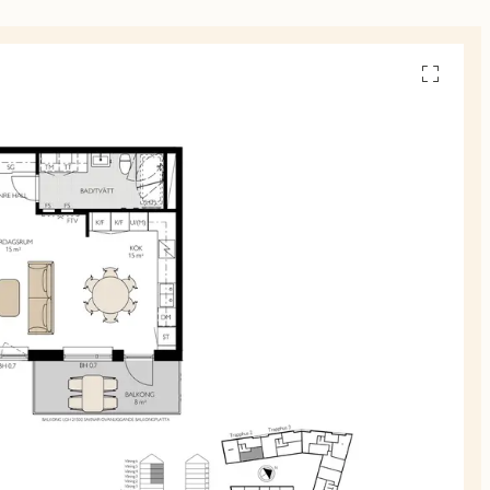
Se
alla
planskiss