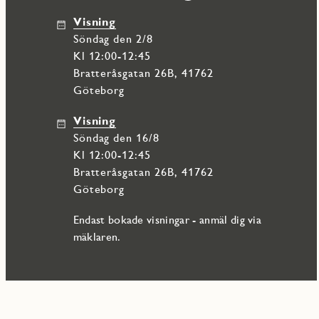
från varje trapphus, självklart med laddstation för elbil. Lägenhe
Visning
alldeles runt hörnet skall det inom kort anläggas en helt ny park.
söndag den 2/8
Silveraxet erbjuder inte bara ett hem, utan en hel livsstil. Med
Kl 12:00-12:45
längs älven är läget oslagbart. Här har du all service du behöver
Bratteråsgatan 26B, 41762
Goda kommunikationer gör det enkelt att ta sig runt, vare sig du 
Göteborg
Med närliggande buss- och färjeförbindelser är ditt nya hem både c
Visning
söndag den 16/8
Kl 12:00-12:45
Bratteråsgatan 26B, 41762
Göteborg
Endast bokade visningar - anmäl dig via
mäklaren.