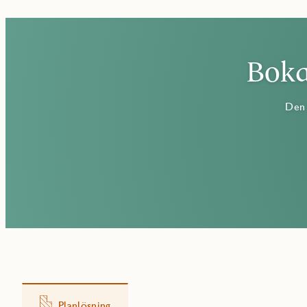
Boka
Den 
Planlösning