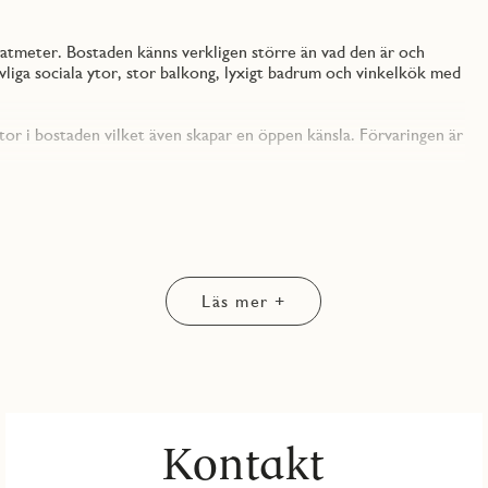
atmeter. Bostaden känns verkligen större än vad den är och
vliga sociala ytor, stor balkong, lyxigt badrum och vinkelkök med
tor i bostaden vilket även skapar en öppen känsla. Förvaringen är
et andra lite mindre. Det större huvudsovrummet har en stor
ng med tillhörande bord. Det mindre sovrummet fungerar utmärkt
du bestämmer!
n planlösning med köket, en yteffektiv lösning som dessutom gör
an kan hänga med i konversationen även när du står vid spisen.
Läs mer +
det kommer såklart utrustat med den maskinella utrustningen som
uktionshäll, samt dubbla kyl/frys.
läge mot gården som ger dig en plats att skapa din egen gröna
separat tvättmaskin och torktumlare, vilket förenklar vardagen.
Kontakt
ergård med sittplatser och underjordiska garage som nås direkt