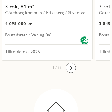
3 rok, 81 m²
2 rok
Göteborg kommun / Eriksberg / Silveraxet
Götebo
4 095 000 kr
2 845
Bostadsrätt • Våning 0/6
Bostad
Tillträde okt 2026
Tilltr
10
11
1
2
3
4
5
6
7
8
9
/ 11
Framåt