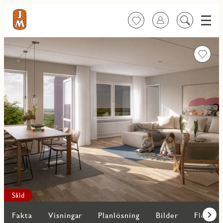
Meny
Favoriter
Logga in
Sök
på
innehåll
Favorit
Såld
Fakta
Visningar
Planlösning
Bilder
Fler bo
Fram