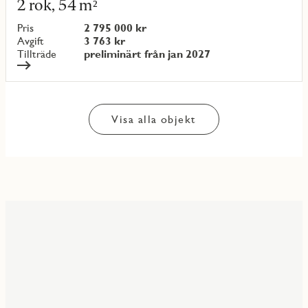
2 rok, 54 m²
om
objekt
Pris
2 795 000 kr
{objectNumber}
Avgift
3 763 kr
Tillträde
preliminärt från jan 2027
Visa alla objekt