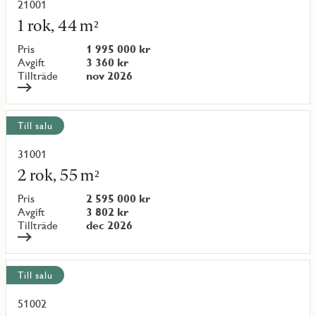
objekt
21001
Läs
mer
1 rok, 44 m²
om
objekt
Pris
1 995 000 kr
{objectNumber}
Avgift
3 360 kr
Tillträde
nov 2026
Till salu
31001
Läs
mer
2 rok, 55 m²
om
objekt
Pris
2 595 000 kr
{objectNumber}
Avgift
3 802 kr
Tillträde
dec 2026
Till salu
51002
Läs