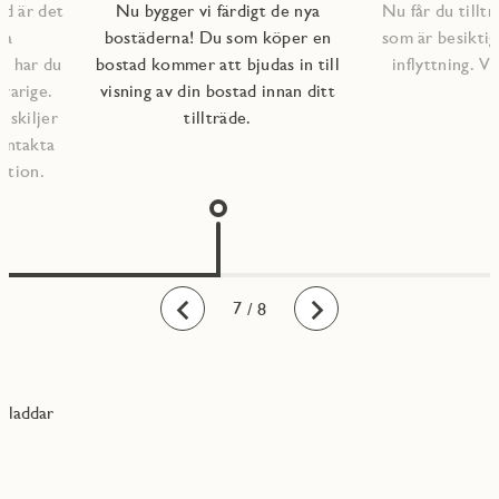
ad är det
Nu bygger vi färdigt de nya
Nu får du tilltr
na
bostäderna! Du som köper en
som är besiktig
lp har du
bostad kommer att bjudas in till
inflyttning. 
varige.
visning av din bostad innan ditt
l skiljer
tillträde.
kontakta
ation.
1
2
3
4
5
6
7
8
/ 8
Bakåt
Framåt
laddar