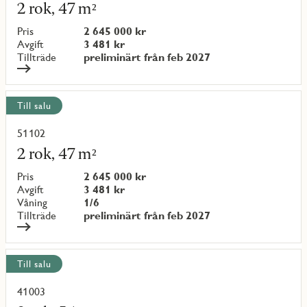
mer
2 rok, 47 m²
om
objekt
Pris
2 645 000 kr
{objectNumber}
Avgift
3 481 kr
Tillträde
preliminärt från feb 2027
Till salu
51102
Läs
mer
2 rok, 47 m²
om
objekt
Pris
2 645 000 kr
{objectNumber}
Avgift
3 481 kr
Våning
1/6
Tillträde
preliminärt från feb 2027
Till salu
41003
Läs
mer