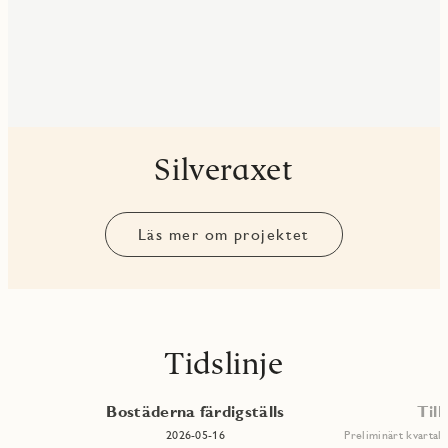
Silveraxet
Läs mer om projektet
Tidslinje
Bostäderna färdigställs
Till
6
2026-05-16
Preliminärt kvartal 