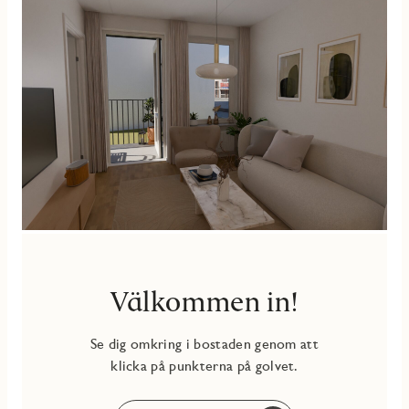
I Solhöjden och kommunikationer runt husknuten. Är du
inte bekant med området finns här ett stort utbud av
butiker, caféer och restauranger och en kort promenad bort
ligger Resecentrum för smidig transport både söder-och
norrut.
Välkommen in!
Se dig omkring i bostaden genom att
klicka på punkterna på golvet.