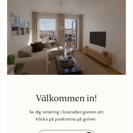
I Solhöjden och kommunikationer runt husknuten. Är du
inte bekant med området finns här ett stort utbud av
butiker, caféer och restauranger och en kort promenad bort
ligger Resecentrum för smidig transport både söder-och
norrut.
Välkommen in!
Se dig omkring i bostaden genom att
klicka på punkterna på golvet.