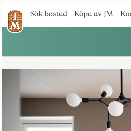
Sök bostad
Köpa av JM
Ko