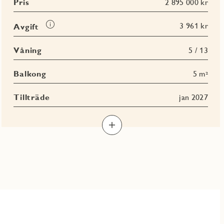
Pris
2 895 000 kr
Läs
3 961 kr
Avgift
mer
om
Våning
5 / 13
Avgift
Balkong
5 m²
Tillträde
jan 2027