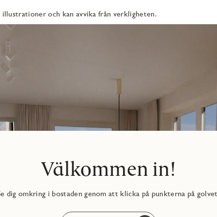
 illustrationer och kan avvika från verkligheten.
del med all tänkbar service och kommunikationer runt husknuten.
ker, caféer och restauranger och en kort promenad bort ligger
Välkommen in!
Se dig omkring i bostaden genom att klicka på punkterna på golvet