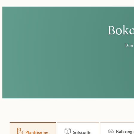
Boka
Den 
Balkongu
Planlösning
Solstudie