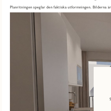
Planritningen speglar den faktiska utformningen. Bilderna är
I Solhöjden bor du centralt och känner pulsen i denna nya stads
Är du inte bekant med området finns här ett stort utbud av buti
Resecentrum för smidig transport både söder-och norrut.