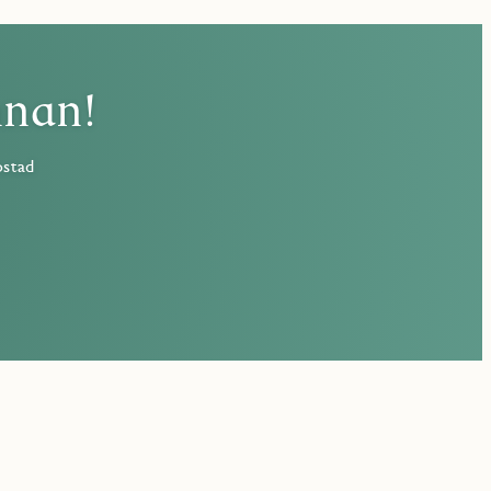
nnan!
ostad