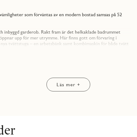
kvämligheter som förväntas av en modern bostad samsas på 52
ch inbyggd garderob. Rakt fram är det helkaklade badrummet
 öppnar upp för mer utrymme. Här finns gott om förvaring i
nya tvättstuga – en arbetsbänk samt kombimaskin för både tvätt
oderna köket är lättarbetat med goda ytor för matlagning och
ett modernt kök i form av energisnåla vitvaror som utgörs av
mt integrerad diskmaskin.
. Sommartid förlängs ytorna ut till den härliga balkongen om 5
Läs mer +
längs ena väggen och har plats för dubbelsäng och nattduksbord.
enna lägenhet levereras med konceptet JM Original vilket
och ekparkettgolv. Vitt kök från Vedum med grå arbetsbänk i
alitativa rostfria vitvaror från Electrolux och Franke.
der
v, belyst spegel och vit kommod. En neutral grund där du kan