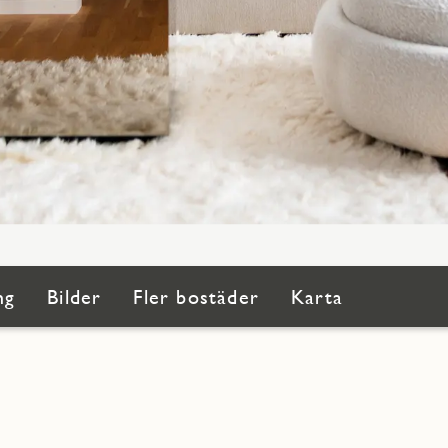
ng
Bilder
Fler bostäder
Karta