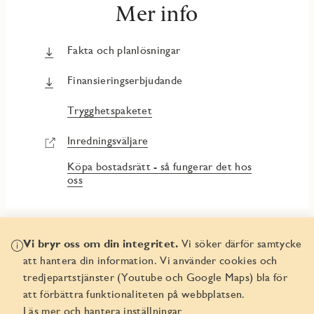
Mer info
Fakta och planlösningar
Finansieringserbjudande
Trygghetspaketet
Inredningsväljare
Köpa bostadsrätt - så fungerar det hos
oss
Vi bryr oss om din integritet.
Vi söker därför samtycke
att hantera din information. Vi använder cookies och
tredjepartstjänster (Youtube och Google Maps) bla för
att förbättra funktionaliteten på webbplatsen.
Boka bostaden före någon
Läs mer och hantera inställningar