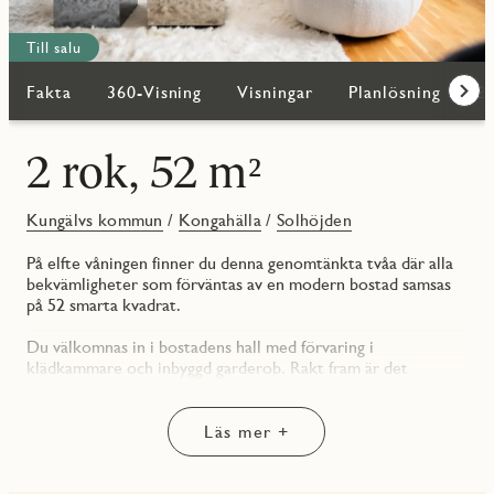
Till salu
Fakta
360-Visning
Visningar
Planlösning
Bi
Fram
2 rok, 52 m²
Kungälvs kommun
/
Kongahälla
/
Solhöjden
På elfte våningen finner du denna genomtänkta tvåa där alla
bekvämligheter som förväntas av en modern bostad samsas
på 52 smarta kvadrat.
Du välkomnas in i bostadens hall med förvaring i
klädkammare och inbyggd garderob. Rakt fram är det
helkaklade badrummet beläget. Duschhörnan har svängbara
dörrar i klarglas, något som öppnar upp för mer utrymme.
Här finns gott om förvaring i vägghängd kommod och ett
Läs mer +
väggskåp. Under skåpet återfinns din nya tvättstuga – en
arbetsbänk samt kombimaskin för både tvätt och tork.