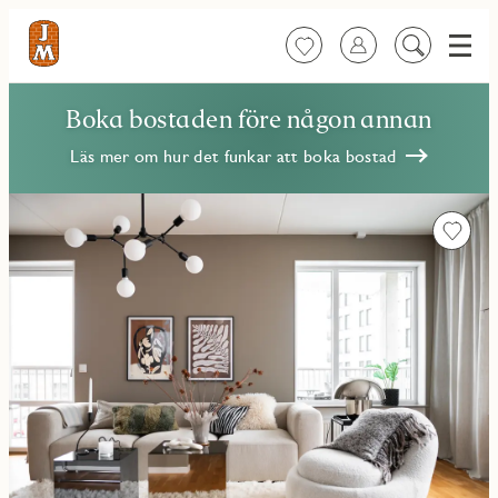
Meny
Favoriter
Logga in
Sök
på
innehåll
Boka bostaden före någon annan
Läs mer om hur det funkar att boka bostad
Favorit