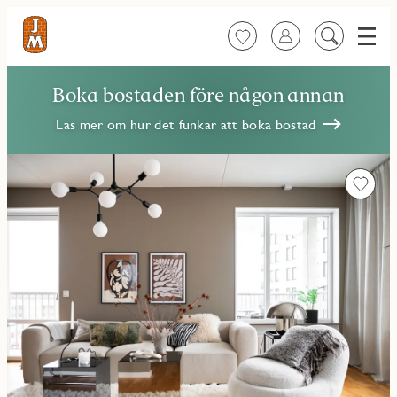
Meny
Favoriter
Logga in
Sök
på
innehåll
Boka bostaden före någon annan
Läs mer om hur det funkar att boka bostad
Favorit