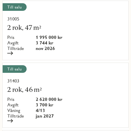
Till salu
31005
Läs
mer
2 rok, 47 m²
om
objekt
Pris
1 995 000 kr
{objectNumber}
Avgift
3 744 kr
Tillträde
nov 2026
Till salu
31403
Läs
mer
2 rok, 46 m²
om
objekt
Pris
2 620 000 kr
{objectNumber}
Avgift
3 700 kr
Våning
4/13
Tillträde
jan 2027