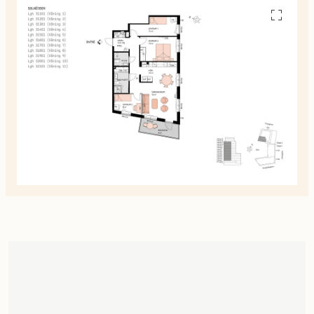
Se
alla
planskiss