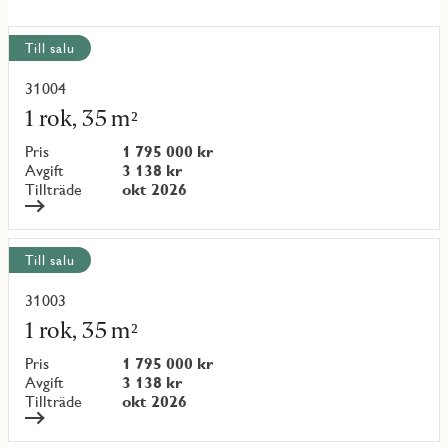
Visa
Till salu
alla
objekt
31004
Läs
mer
1 rok, 35 m²
om
objekt
Pris
1 795 000 kr
{objectNumber}
Avgift
3 138 kr
Tillträde
okt 2026
Till salu
31003
Läs
mer
1 rok, 35 m²
om
objekt
Pris
1 795 000 kr
{objectNumber}
Avgift
3 138 kr
Tillträde
okt 2026