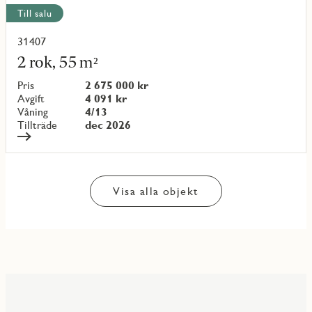
Till salu
31407
Läs
mer
2 rok, 55 m²
om
objekt
Pris
2 675 000 kr
{objectNumber}
Avgift
4 091 kr
Våning
4/13
Tillträde
dec 2026
Visa alla objekt