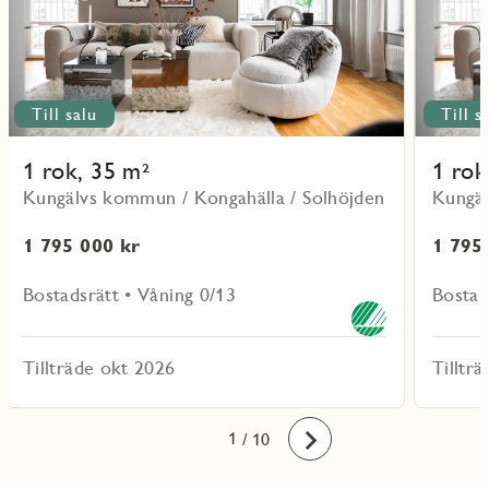
Till salu
Till s
1 rok, 35 m²
1 rok
Kungälvs kommun / Kongahälla / Solhöjden
Kungäl
1 795 000 kr
1 795
Bostadsrätt • Våning 0/13
Bostad
Tillträde okt 2026
Tilltr
10
1
2
3
4
5
6
7
8
9
/ 10
Framåt