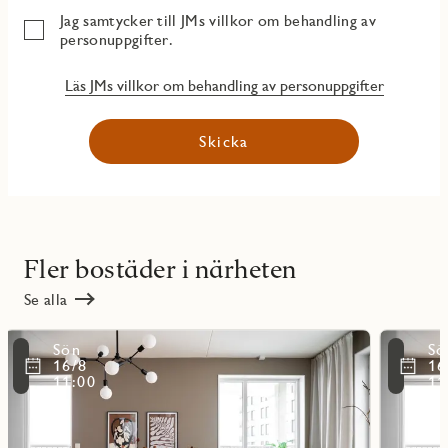
Jag samtycker till JMs villkor om behandling av
personuppgifter.
Läs JMs villkor om behandling av personuppgifter
Skicka
Fler bostäder i närheten
Se alla
Läs
Läs
Sön
Sö
mer
mer
ritmarkering
Favoritmarker
16/8
16
om
om
11:00
11
objekt
objekt
31004
31003