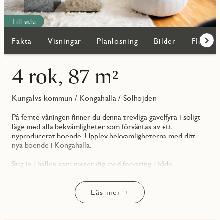
Till salu
Fakta
Visningar
Planlösning
Bilder
Fler bo
Fram
4 rok, 87 m²
Kungälvs kommun
/
Kongahälla
/
Solhöjden
På femte våningen finner du denna trevliga gavelfyra i soligt
läge med alla bekvämligheter som förväntas av ett
nyproducerat boende. Upplev bekvämligheterna med ditt
nya boende i Kongahälla.
Stig in i hallen som möter dig med förvaring i både
skjutdörrsgarderob och kapphylla. Vidare finner du de första
två sovrummen som båda är rymliga. Det större av dem är
perfekt för dubbelsängen och tillhörande nattduksbord och
Läs mer +
erbjuder förvaring i skjutdörrsgarderob medan det något
mindre har en garderob för förvaring och är bättre lämpat
för enkelsäng och vidare möblemang.