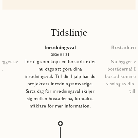
Tidslinje
Inredningsval
Bostäderna 
2026-01-31
bygget av
För dig som köpt en bostad är det
Nu bygger vi 
s.
nu dags att göra dina
bostäderna! D
inredningsval. Till din hjälp har du
bostad kommer a
projektets inredningsansvarige.
visning av din 
Sista dag för inredningsval skiljer
till
sig mellan bostäderna, kontakta
mäklare för mer information.