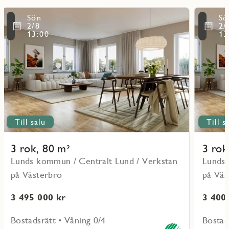
Läs
Läs
Sön
Sö
mer
mer
ritmarkering
Favoritmarker
2/8
2/
om
om
13:00
13
objekt
objekt
11001
11103
Till salu
Till s
3 rok, 80 m²
3 rok
Lunds kommun / Centralt Lund / Verkstan
Lunds 
på Västerbro
på Väs
3 495 000 kr
3 400
Bostadsrätt • Våning 0/4
Bostad