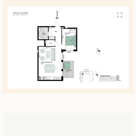
Se
alla
planskiss