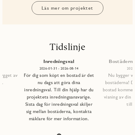
Läs mer om projektet
Tidslinje
Inredningsval
Bostäderna 
2026-01-31 - 2026-08-14
2026
bygget av
För dig som köpt en bostad är det
Nu bygger vi 
s.
nu dags att göra dina
bostäderna! D
inredningsval. Till din hjälp har du
bostad kommer a
projektets inredningsansvarige.
visning av din 
Sista dag för inredningsval skiljer
till
sig mellan bostäderna, kontakta
mäklare för mer information.