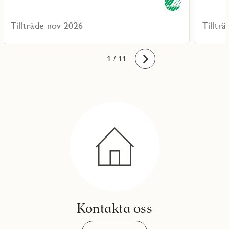
Tillträde nov 2026
Tilltr
10
11
1
2
3
4
5
6
7
8
9
/ 11
Framåt
Kontakta oss