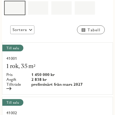
Sortera
Tabell
Visa
Till salu
alla
objekt
41001
Läs
mer
1 rok, 35 m²
om
objekt
Pris
1 450 000 kr
{objectNumber}
Avgift
2 838 kr
Tillträde
preliminärt från mars 2027
Till salu
41002
Läs