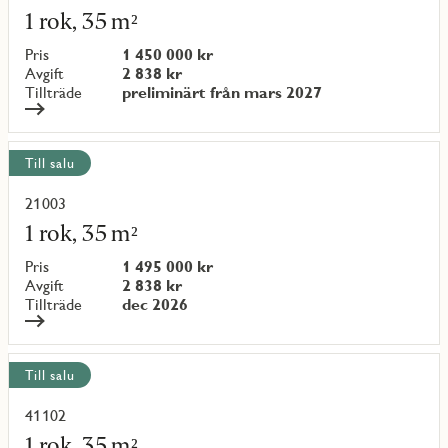
mer
1 rok, 35 m²
om
objekt
Pris
1 450 000 kr
{objectNumber}
Avgift
2 838 kr
Tillträde
preliminärt från mars 2027
Till salu
21003
Läs
mer
1 rok, 35 m²
om
objekt
Pris
1 495 000 kr
{objectNumber}
Avgift
2 838 kr
Tillträde
dec 2026
Till salu
41102
Läs
mer
1 rok, 35 m²