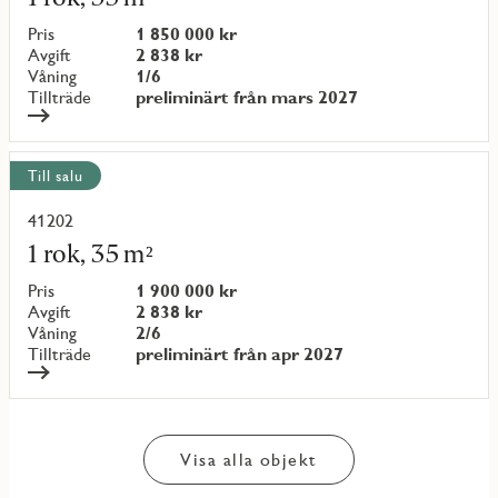
om
objekt
Pris
1 850 000 kr
{objectNumber}
Avgift
2 838 kr
Våning
1/6
Tillträde
preliminärt från mars 2027
Till salu
41202
Läs
mer
1 rok, 35 m²
om
objekt
Pris
1 900 000 kr
{objectNumber}
Avgift
2 838 kr
Våning
2/6
Tillträde
preliminärt från apr 2027
Visa alla objekt