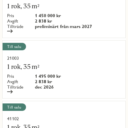
mer
1 rok, 35 m²
om
objekt
Pris
1 450 000 kr
{objectNumber}
Avgift
2 838 kr
Tillträde
preliminärt från mars 2027
Till salu
21003
Läs
mer
1 rok, 35 m²
om
objekt
Pris
1 495 000 kr
{objectNumber}
Avgift
2 838 kr
Tillträde
dec 2026
Till salu
41102
Läs
mer
1 rok, 35 m²