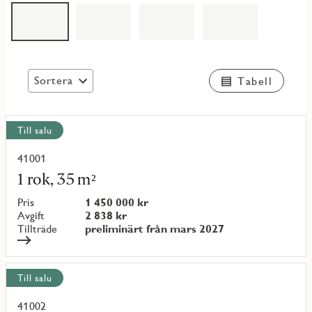
Sortera
Tabell
Visa
Till salu
alla
objekt
41001
Läs
mer
1 rok, 35 m²
om
objekt
Pris
1 450 000 kr
{objectNumber}
Avgift
2 838 kr
Tillträde
preliminärt från mars 2027
Till salu
41002
Läs