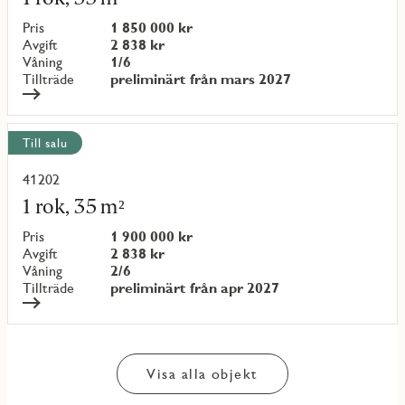
om
objekt
Pris
1 850 000 kr
{objectNumber}
Avgift
2 838 kr
Våning
1/6
Tillträde
preliminärt från mars 2027
Till salu
41202
Läs
mer
1 rok, 35 m²
om
objekt
Pris
1 900 000 kr
{objectNumber}
Avgift
2 838 kr
Våning
2/6
Tillträde
preliminärt från apr 2027
Visa alla objekt