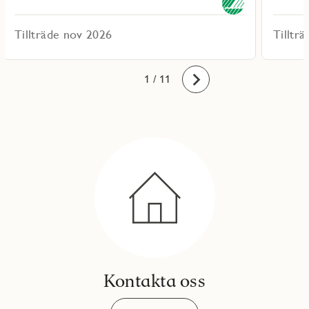
Tillträde nov 2026
Tilltr
10
11
1
2
3
4
5
6
7
8
9
/ 11
Framåt
Kontakta oss