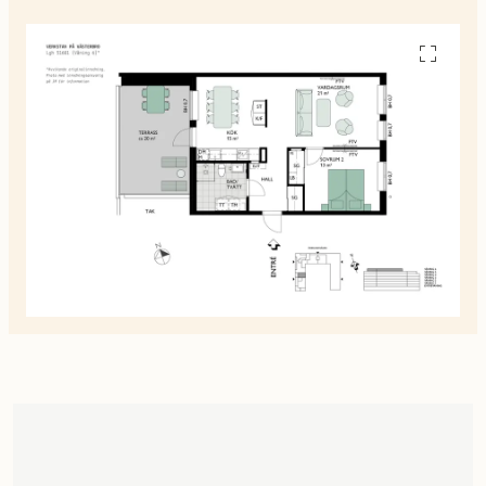
Se
alla
planskiss