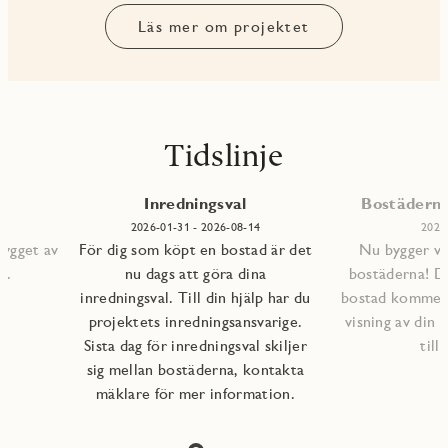
Läs mer om projektet
Tidslinje
Inredningsval
Bostäderna 
2026-01-31 - 2026-08-14
2026
bygget av
För dig som köpt en bostad är det
Nu bygger vi 
s.
nu dags att göra dina
bostäderna! D
inredningsval. Till din hjälp har du
bostad kommer a
projektets inredningsansvarige.
visning av din 
Sista dag för inredningsval skiljer
till
sig mellan bostäderna, kontakta
mäklare för mer information.