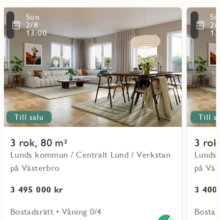
Läs
Läs
Sön
Sö
mer
mer
ritmarkering
Favoritmarker
2/8
2/
om
om
13:00
13
objekt
objekt
11001
11103
Till salu
Till s
3 rok, 80 m²
3 rok
Lunds kommun / Centralt Lund / Verkstan
Lunds 
på Västerbro
på Väs
3 495 000 kr
3 400
Bostadsrätt • Våning 0/4
Bostad