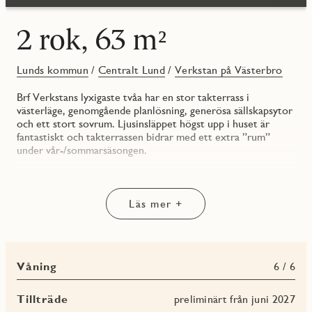
2 rok, 63 m²
Lunds kommun
/
Centralt Lund
/
Verkstan på Västerbro
Brf Verkstans lyxigaste tvåa har en stor takterrass i
västerläge, genomgående planlösning, generösa sällskapsytor
och ett stort sovrum. Ljusinsläppet högst upp i huset är
fantastiskt och takterrassen bidrar med ett extra ”rum”
under vår-/sommarsäsongen.
Bostaden är inredd med kök från Vedum i stilren design och
vitvaror från Elektrolux. Köket är utrustat med kyl/frys,
induktionshäll och integrerad diskmaskin samt ugn och
Läs mer +
mikrovågsugn. Helkaklat badrum med inredning från
Svedbergs och spotlightbelysning i tak. Standarden är hög
med JM originalinredning och möjlighet finns att göra tillval
för att få en personlig touch. Bra förvaringslösningar med
Våning
6 / 6
rymliga garderobspartier och/eller flexibla garderobssytem
från Elfa.
Tillträde
preliminärt från juni 2027
Samtliga lägenheter har tillgång till ett förrådsutrymme i