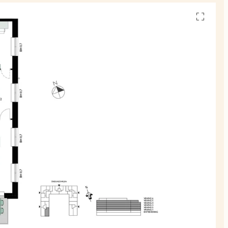
Se
alla
planskiss