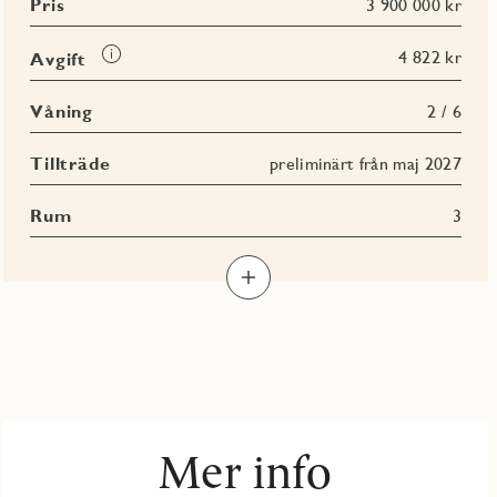
Pris
3 900 000 kr
Läs
4 822 kr
Avgift
mer
om
Våning
2 / 6
Avgift
Tillträde
preliminärt från maj 2027
Rum
3
Mer info