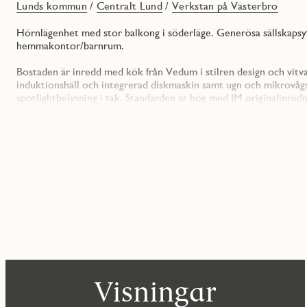
Lunds kommun
/
Centralt Lund
/
Verkstan på Västerbro
Hörnlägenhet med stor balkong i söderläge. Generösa sällskapsyto
hemmakontor/barnrum.
Bostaden är inredd med kök från Vedum i stilren design och vitva
induktionshäll och integrerad diskmaskin samt ugn och mikrovåg
spotlightbelysning i tak. Standarden är hög med JM originalinrednin
touch. Bra förvaringslösningar med rymliga garderobspartier och/e
Samtliga lägenheter har tillgång till ett förrådsutrymme i källarp
I månadsavgiften inkluderas uppvärmning, kallvatten samt allmän r
230 kr/månad samt individuell avläsning av el och varmvatten.
JM har ett trygghetspaket med möjlighet att skjuta på tillträde
20.000 kr/mån i upp till 6 månader. Trygghetspaket på totalt 1 å
Visningar