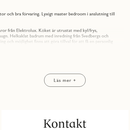
r och bra förvaring. Lyxigt master bedroom i anslutning till
ror från Elektrolux. Köket är utrustat med kyl/frys,
sugn. Helkaklat badrum med inredning från Svedbergs och
g och möjlighet finns att göra tillval för att få en personlig
ller flexibla garderobssytem från Elfa.
lan där det även finns cykelparkering och garage.
enhållning i föreningen. Obligatoriskt tillägg för bredband/tv om
Läs mer +
t upp till sex månader samt skydd mot dubbel boendekostnad
r ingår helt utan någon kostnad när du köper bostad via JM.
Kontakt