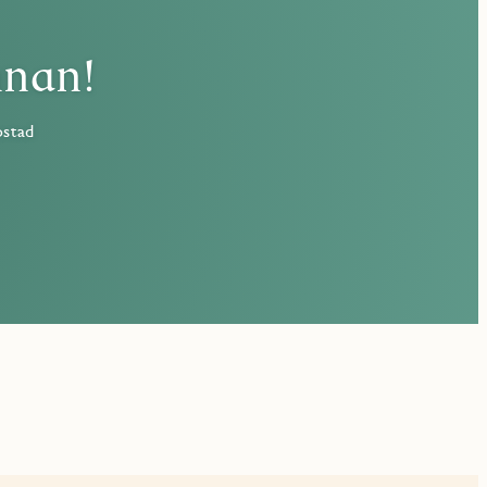
nnan!
ostad