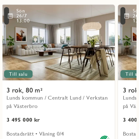
Läs
Läs
Sön
Sö
mer
mer
ritmarkering
Favoritmarker
26/7
26
om
om
13:00
13
objekt
objekt
11001
11103
Till salu
Till s
3 rok, 80 m²
3 rok
Lunds kommun / Centralt Lund / Verkstan
Lunds 
på Västerbro
på Väs
3 495 000 kr
3 400
Bostadsrätt • Våning 0/4
Bostad