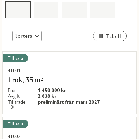
Sortera
Tabell
Visa
Till salu
alla
objekt
41001
Läs
mer
1 rok, 35 m²
om
objekt
Pris
1 450 000 kr
{objectNumber}
Avgift
2 838 kr
Tillträde
preliminärt från mars 2027
Till salu
41002
Läs