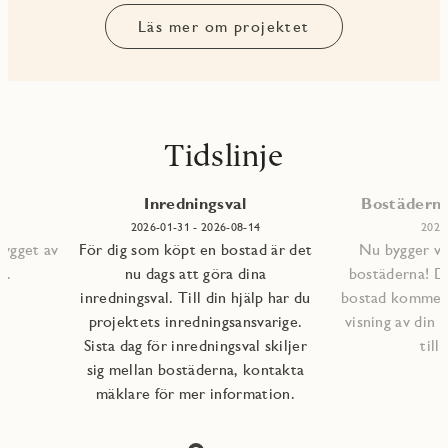
Läs mer om projektet
Tidslinje
Inredningsval
Bostäderna 
2026-01-31 - 2026-08-14
2026
bygget av
För dig som köpt en bostad är det
Nu bygger vi 
s.
nu dags att göra dina
bostäderna! D
inredningsval. Till din hjälp har du
bostad kommer a
projektets inredningsansvarige.
visning av din 
Sista dag för inredningsval skiljer
till
sig mellan bostäderna, kontakta
mäklare för mer information.