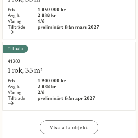
om
objekt
Pris
1 850 000 kr
{objectNumber}
Avgift
2 838 kr
Våning
1/6
Tillträde
preliminärt från mars 2027
Till salu
41202
Läs
mer
1 rok, 35 m²
om
objekt
Pris
1 900 000 kr
{objectNumber}
Avgift
2 838 kr
Våning
2/6
Tillträde
preliminärt från apr 2027
Visa alla objekt