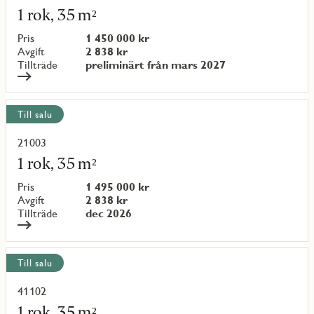
mer
1 rok, 35 m²
om
objekt
Pris
1 450 000 kr
{objectNumber}
Avgift
2 838 kr
Tillträde
preliminärt från mars 2027
Till salu
21003
Läs
mer
1 rok, 35 m²
om
objekt
Pris
1 495 000 kr
{objectNumber}
Avgift
2 838 kr
Tillträde
dec 2026
Till salu
41102
Läs
mer
1 rok, 35 m²