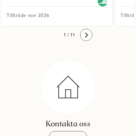
Tillträde nov 2026
Tilltr
10
11
1
2
3
4
5
6
7
8
9
/ 11
Framåt
Kontakta oss