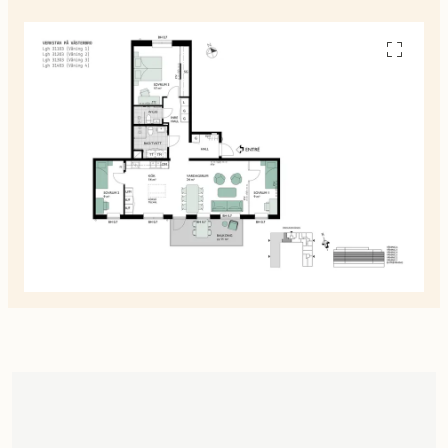
Se
alla
planskiss