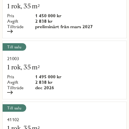
mer
1 rok, 35 m²
om
objekt
Pris
1 450 000 kr
{objectNumber}
Avgift
2 838 kr
Tillträde
preliminärt från mars 2027
Till salu
21003
Läs
mer
1 rok, 35 m²
om
objekt
Pris
1 495 000 kr
{objectNumber}
Avgift
2 838 kr
Tillträde
dec 2026
Till salu
41102
Läs
mer
1 rok, 35 m²