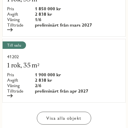
om
objekt
Pris
1 850 000 kr
{objectNumber}
Avgift
2 838 kr
Våning
1/6
Tillträde
preliminärt från mars 2027
Till salu
41202
Läs
mer
1 rok, 35 m²
om
objekt
Pris
1 900 000 kr
{objectNumber}
Avgift
2 838 kr
Våning
2/6
Tillträde
preliminärt från apr 2027
Visa alla objekt