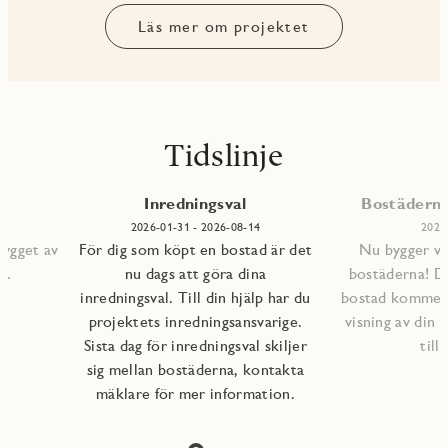
Läs mer om projektet
Tidslinje
Inredningsval
Bostäderna 
2026-01-31 - 2026-08-14
2026
bygget av
För dig som köpt en bostad är det
Nu bygger vi 
s.
nu dags att göra dina
bostäderna! D
inredningsval. Till din hjälp har du
bostad kommer a
projektets inredningsansvarige.
visning av din 
Sista dag för inredningsval skiljer
till
sig mellan bostäderna, kontakta
mäklare för mer information.