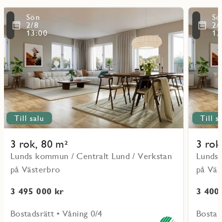
Läs
Läs
Sön
Sö
mer
mer
ritmarkering
Favoritmarker
2/8
2/
om
om
13:00
13
objekt
objekt
11001
11103
Till salu
Till s
3 rok, 80 m²
3 rok
Lunds kommun / Centralt Lund / Verkstan
Lunds 
på Västerbro
på Väs
3 495 000 kr
3 400
Bostadsrätt • Våning 0/4
Bostad