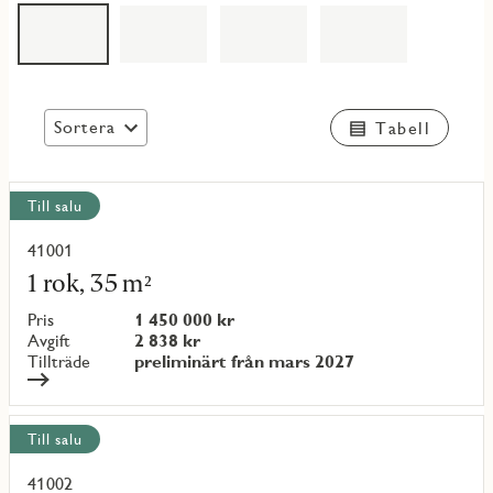
Sortera
Tabell
Visa
Till salu
alla
objekt
41001
Läs
mer
1 rok, 35 m²
om
objekt
Pris
1 450 000 kr
{objectNumber}
Avgift
2 838 kr
Tillträde
preliminärt från mars 2027
Till salu
41002
Läs