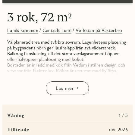
3 rok, 72 m²
Lunds kommun
/
Centralt Lund
/
Verkstan på Västerbro
Välplanerad trea med två bra sovrum. Lägenhetens placering
på byggnadens hörn ger ljusinsläpp från två väderstreck.
Balkong i anslutning till det stora vardagsrummet i öppen
eller halvöppen planlösning med köket.
Bostaden är inredd med kök från Vedum i stilren design och
vitvaror från Elektrolux. Köket är utrustat med kyl/frys,
induktionshäll och integrerad diskmaskin samt ugn och
mikrovågsugn. Helkaklat badrum med inredning från
Svedbergs och spotlightbelysning i tak. Standarden är hög
Läs mer +
med JM originalinredning och möjlighet finns att göra tillval
för att få en personlig touch. Bra förvaringslösningar med
rymliga garderobspartier och/eller flexibla garderobssytem
från Elfa”.
Våning
1 / 5
Samtliga lägenheter har tillgång till ett förrådsutrymme i
källarplan där det även finns cykelparkering och garage.
I månadsavgiften inkluderas uppvärmning, kallvatten samt
Tillträde
dec 2026
allmän renhållning i föreningen. För 230 kr/mån får man