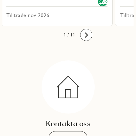
Tillträde nov 2026
Tilltr
10
11
1
2
3
4
5
6
7
8
9
/ 11
Framåt
Kontakta oss