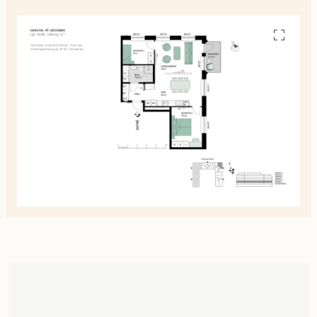
Se
alla
planskiss