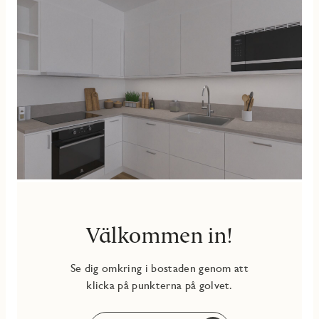
bestämma över ditt hem. Här bor du i den nya stadsdelen
Centrala Nacka, med närhet till vatten och pendelbåtar,
grönområden och Nacka Forum med shopping samt goda
kommunikationer in till stan.
Välkommen in!
Se dig omkring i bostaden genom att
klicka på punkterna på golvet.