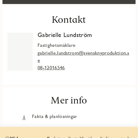
Kontakt
Gabrielle Lundström
Fastighetsmäklare
gabrielle.lundstrom@svensknyproduktion.s
e
08-12016546
Mer info
Fakta & planlösningar
Bli VIP-kund och få förtur