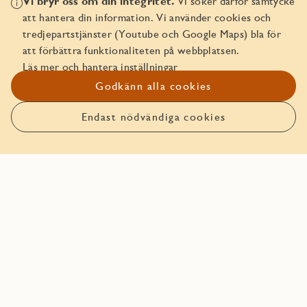
Vi bryr oss om din integritet.
Vi söker därför samtycke
Att köpa av JM
att hantera din information. Vi använder cookies och
tredjepartstjänster (Youtube och Google Maps) bla för
Läs mer om ägarlägenheter
att förbättra funktionaliteten på webbplatsen.
Läs mer och hantera inställningar
JMs Trygghetspaket
Godkänn alla cookies
In English - Buying a freehold apartment
Endast nödvändiga cookies
In English - Security Package
Planlösning
Planlösning