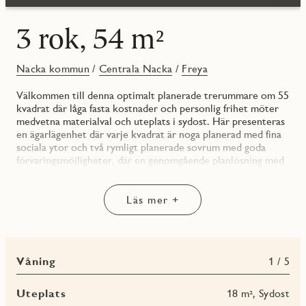
3 rok, 54 m²
Nacka kommun
/
Centrala Nacka
/
Freya
Välkommen till denna optimalt planerade trerummare om 55
kvadrat där låga fasta kostnader och personlig frihet möter
medvetna materialval och uteplats i sydost. Här presenteras
en ägarlägenhet där varje kvadrat är noga planerad med fina
sociala ytor och två rymligt planerade sovrum med goda
förvaringsmöjligheter, där en genomgående planlösning med
fönster i två väderstreck och uteplats mot gården skapar ett
härligt flöde genom bostaden. Den inleds med en inbjudande
hall med förvaring bakom skjutdörrsgarderob och följs av
Läs mer +
bostadens badrum med bekvämligheter såsom duschhörna av
glas samt kombimaskin med förvaringsskåp ovanför.
Färgsättningen är genomgående ljus och smakfull där
Våning
1 / 5
samtliga väggar är målade i en klassisk vit kulör och
kompletteras fint av en mattlackad ekparkett.
Köksinredningen går i vitt med en grå bänkskiva som snyggt
Uteplats
18 m², Sydost
förlängs upp på väggen med en bakkantslist. De handtagslösa