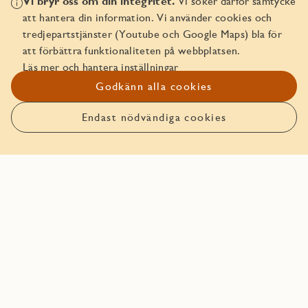
Vi bryr oss om din integritet.
Vi söker därför samtycke
Att köpa av JM
att hantera din information. Vi använder cookies och
tredjepartstjänster (Youtube och Google Maps) bla för
Läs mer om ägarlägenheter
att förbättra funktionaliteten på webbplatsen.
Läs mer och hantera inställningar
JMs Trygghetspaket
Godkänn alla cookies
In English - Buying a freehold apartment
Endast nödvändiga cookies
In English - Security Package
Planlösning
Planlösning