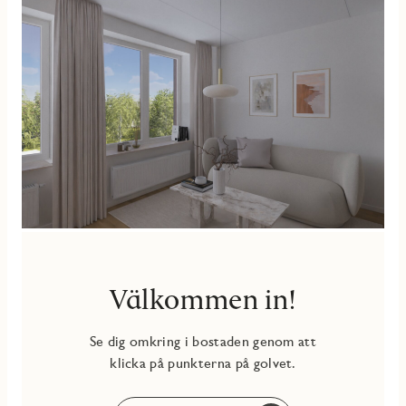
Freya är tillsammans med Akva Nackas första kvarter med
ägarlägenheter, en unik boendeform som kombinerar låg
månadsavgift med full äganderätt och frihet att själv
bestämma över ditt hem. Här bor du i den nya stadsdelen
Centrala Nacka, med närhet till vatten och pendelbåtar,
grönområden och Nacka Forum med shopping samt goda
kommunikationer in till stan.
Välkommen in!
Se dig omkring i bostaden genom att
klicka på punkterna på golvet.