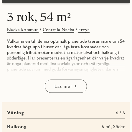
3 rok, 54 m²
Nacka kommun
/
Centrala Nacka
/
Freya
Välkommen till denna optimalt planerade trerummare om 54
kvadrat högt upp i huset där låga fasta kostnader och
personlig frihet möter medvetna materialval och balkong i
söderläge. Här presenteras en ägarlägenhet där varje kvadrat
är noga planerad med fina sociala ytor och två rymligt
planerade sovrum med goda förvaringsmöjligheter, där en
genomgående planlösning med fönster i två väderstreck och
balkong mot gården skapar ett härligt flöde genom bostaden.
Den inleds med en inbjudande hall med förvaring bakom
Läs mer +
garderober och följs av bostadens badrum med
bekvämligheter såsom duschhörna av glas samt kombimaskin
med förvaringsskåp ovanför.
Våning
6 / 6
Färgsättningen är genomgående ljus och smakfull där
samtliga väggar är målade i en klassisk vit kulör och
kompletteras fint av en mattlackad ekparkett.
Balkong
6 m², Söder
Köksinredningen går i vitt med en grå bänkskiva som snyggt