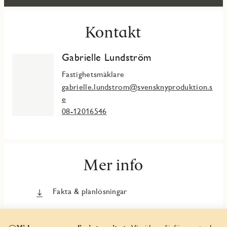
Kontakt
Gabrielle Lundström
Fastighetsmäklare
gabrielle.lundstrom@svensknyproduktion.s
e
08-12016546
Mer info
Fakta & planlösningar
Bli VIP-kund och få förtur