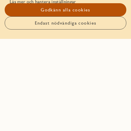
Läs mer och hantera inställningar
Godkänn alla cookies
Planlösning
Endast nödvändiga cookies
Anmäl intresse
Planlösning
I planlösningen visas bostadsytans disposition. Se
information så som mått, hur rummen är uppdelade och
balkongens placering.
Se alla planskisser (2)
Se
alla
planskiss