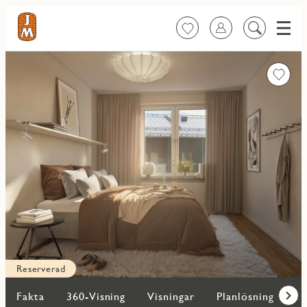
Meny
Favoriter
Logga in
Sök
på
innehåll
Favorit
Reserverad
Fakta
360-Visning
Visningar
Planlösning
Bi
Fram