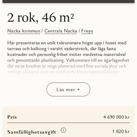
2 rok, 46 m²
Nacka kommun
/
Centrala Nacka
/
Freya
Här presenteras en unik tvårummare högst upp i huset med
terrass och balkong i varsitt väderstreck, där låga fasta
kostnader och personlig frihet möter medvetna materialval
och genomtänkt planlösning. Välkommen till en ägarlägenhet
där varje kvadrat är noga planerad med fina sociala ytor och
rymligt planerat sovrum med goda förvaringsmöjligheter
samt ett arbetsrum, där en genomgående planlösning med
fönster i två väderstreck och balkong mot gården samt
terrass med kvällssol skapar ett härligt flöde genom
Läs mer +
bostaden. Den inleds med en inbjudande hall och följs av
bostadens badrum med bekvämligheter såsom duschhörna av
glas samt kombimaskin med förvaringsskåp ovanför.
Pris
4 690 000 kr
Färgsättningen är genomgående ljus och smakfull där
samtliga väggar är målade i en klassisk vit kulör och
kompletteras fint av en mattlackad ekparkett.
Läs
1 820 kr
Samfällighetsavgift
Köksinredningen går i vitt med en grå bänkskiva som snyggt
mer