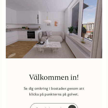
Freya är tillsammans med Akva Nackas första kvarter med
ägarlägenheter, en unik boendeform som kombinerar låg
månadsavgift med full äganderätt och frihet att själv
bestämma över ditt hem. Här bor du i den nya stadsdelen
Centrala Nacka, med närhet till vatten och pendelbåtar,
grönområden och Nacka Forum med shopping samt goda
kommunikationer in till stan.
Välkommen in!
Se dig omkring i bostaden genom att
klicka på punkterna på golvet.