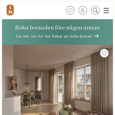
Meny
Favoriter
Logga in
Sök
på
innehåll
Boka bostaden före någon annan
Läs mer om hur det funkar att boka bostad
Favorit