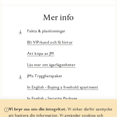
Mer info
Fakta & planlösningar
Bli VIP-kund och få förtur
Att köpa av JM
Läs mer om ägarlägenheter
JMs Trygghetspaket
In English - Buying a freehold apartment
In English - Security Package
Vi bryr oss om din integritet.
Vi söker därför samtycke
att hantera din information. Vi använder cookies och