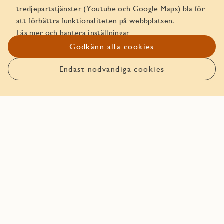
tredjepartstjänster (Youtube och Google Maps) bla för
att förbättra funktionaliteten på webbplatsen.
Läs mer och hantera inställningar
Godkänn alla cookies
Boka bostaden före någon
annan!
Endast nödvändiga cookies
Anmäl intresse
Den här bostaden går att boka. Läs mer om hur det funkar
att boka bostad hos JM.
Boka bostaden