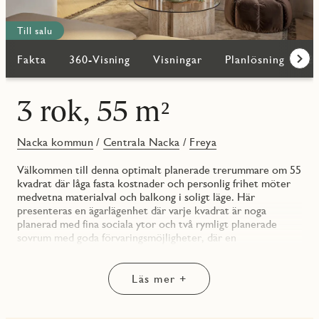
Till salu
Fakta
360-Visning
Visningar
Planlösning
Bi
Fram
3 rok, 55 m²
Nacka kommun
/
Centrala Nacka
/
Freya
Välkommen till denna optimalt planerade trerummare om 55
kvadrat där låga fasta kostnader och personlig frihet möter
medvetna materialval och balkong i soligt läge. Här
presenteras en ägarlägenhet där varje kvadrat är noga
planerad med fina sociala ytor och två rymligt planerade
sovrum med goda förvaringsmöjligheter, där en
genomgående planlösning med fönster i två väderstreck och
balkong mot gården skapar ett härligt flöde genom bostaden.
Den inleds med en inbjudande hall med förvaring bakom
Läs mer +
skjutdörrsgarderob och följs av bostadens badrum med
bekvämligheter såsom duschhörna av glas samt kombimaskin
med förvaringsskåp ovanför.