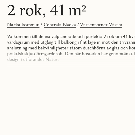
2 rok, 41 m²
Nacka kommun
/
Centrala Nacka
/
Vattentornet Västra
Välkommen till denna välplanerade och perfekta 2 rok om 41 kvm
vardagsrum med utgång till balkong i fint läge in mot den trivs
anslutning med bekvämligheter såsom duschhörna av glas och ko
praktisk skjutdörrsgarderob. Den här bostaden har genomtänkt inr
design i utförandet Natur.
Den här bostaden har genomtänkt inredning, fina materialval, sma
tillvalskatalogen.
Färgsättningen är ljus och sober med en mattlackad ekparkett i s
bänkskiva som fortsätter en bit upp på väggen i form av en bakka
stilren och medveten känsla. Rostfria handtag på bänk- och högs
energisnålt arbetsljus. Rostfria vitvaror och integrerad diskmaski
Badrummet är helkaklat med ett sandfärgat kakel som tillsamman
stil. En kommod under tvättstället gör det lätt att hålla ordni
sitter förvaring i väggskåp. Andra fina detaljer är duschväggar av
Bostadsrättsföreningen har en gemensam trivsam innergård där du