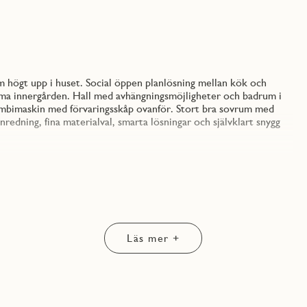
 högt upp i huset. Social öppen planlösning mellan kök och
amma innergården. Hall med avhängningsmöjligheter och badrum i
mbimaskin med förvaringsskåp ovanför. Stort bra sovrum med
edning, fina materialval, smarta lösningar och självklart snygg
rta lösningar och självklart snygg design med materialval från
and. Köket inreds med släta sandfärgade luckor och en ljus
ntslist. Köksskåpen ovan bänk är handtagslösa vilket skapar en
kåp. Under väggskåpen sitter en LED-list som ger ett bra och
Läs mer +
n för ett enhetligt intryck samt vitmålade väggar överallt.
s med ett klinkergolv i samma ton skapar en säker och tidlös
ng i badrummet. Ovanför kombinerad tvättmaskin och torktumlare
 glas och, den av JM designade torkställningen John.
 kan njuta av trevlig samvaro och många soltimmar. I föreningen