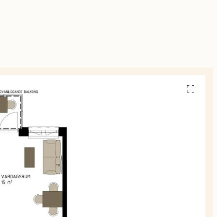
Se
alla
planskiss