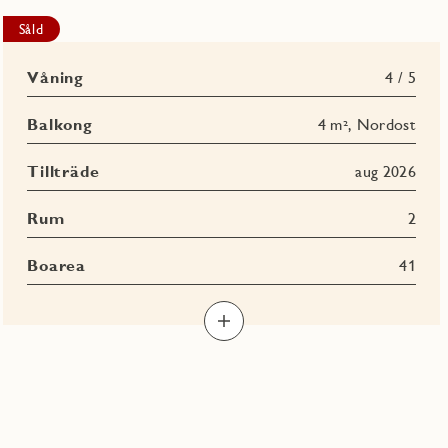
Såld
Våning
4 / 5
Balkong
4 m², Nordost
Tillträde
aug 2026
Rum
2
Boarea
41