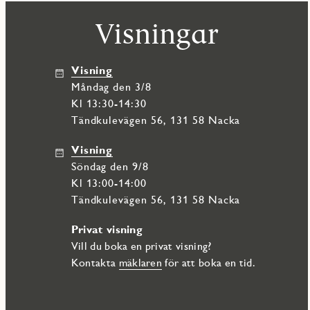
finns ett bekvämt garage under huset, här finns både vanliga plat
Visningar
Miljörum för källsortering och cykel- och barnvagnsförråd samt ru
kommersiell lokal som ska hyras ut för exempelvis caféverksamh
Grundutbud med TV, IP-telefoni och bredband erbjuds via Telia T
I Vattentornet Västra bor du i hjärtat av centrala Nacka. Gånga
Visning
samt naturen med Nyckelviken och vattnet vid Nacka Strand. Ko
måndag den 3/8
pendelbåten till Nybroviken och blivande tunnelbana inom nära
Kl 13:30-14:30
Tändkulevägen 56, 131 58 Nacka
Visning
söndag den 9/8
Kl 13:00-14:00
Tändkulevägen 56, 131 58 Nacka
Privat visning
Vill du boka en privat visning?
Kontakta
mäklaren
för att boka en tid.