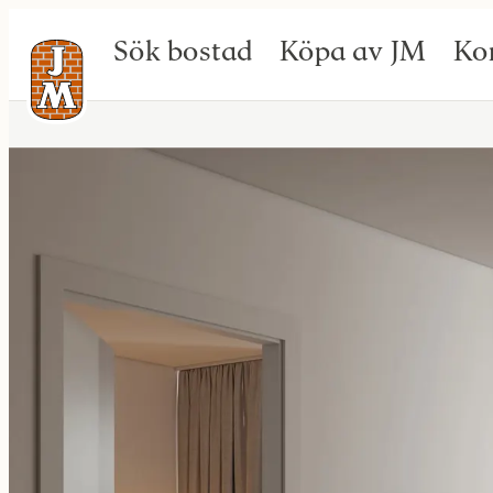
Sök bostad
Köpa av JM
Ko