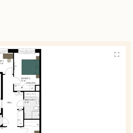
Se
alla
planskiss