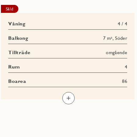
Såld
Våning
4 / 4
Balkong
7 m², Söder
Tillträde
omgående
Rum
4
Boarea
86