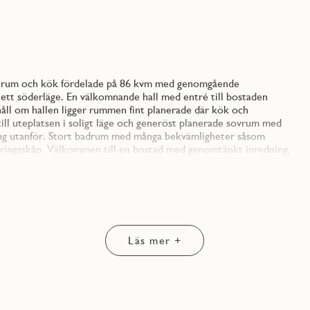
ra rum och kök fördelade på 86 kvm med genomgående
 ett söderläge. En välkomnande hall med entré till bostaden
åll om hallen ligger rummen fint planerade där kök och
ill uteplatsen i soligt läge och generöst planerade sovrum med
ning utanför. Stort badrum med många bekvämligheter såsom
aringsskåp. Välkommen till en bostad med genomtänkt inredning,
r finns det även möjlighet att välja och kombinera materialval
ad ekparkett. Köket har i originalutförandet släta vita luckor
tslist. För en stilren känsla är köksskåpen ovan bänk
er väggskåpen som ger ett energieffektivt arbetsljus. De rostfria
t intryck tillsammans medan de vitmålade väggarna.
Läs mer +
som tillsammans med ett grått klinkergolv skapar en säker och
 ordning i badrummet. Ovanför tvättmaskin och torktumlare finns
p. Andra fina detaljer är duschväggar av glas och den av JM
 kan njuta av trevlig samvaro och många soltimmar. I föreningen
s medlemmar samt ett bekvämt garage under huset. Här finns både