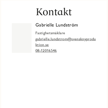
ostnad. Miljörum för källsortering och cykel- och barnvagnsförråd
Kontakt
ommersiell lokal i föreningen för uthyrning.
ripleplay och ingår i månadsavgiften.
åden som Nyckelviken och linjebåtar från Nacka Strand samt
närservice. Kommunikationerna är goda med flera busslinjer,
Gabrielle Lundström
ana inom nära promenadavstånd.
Fastighetsmäklare
gabrielle.lundstrom@svensknyprodu
ktion.se
08-12016546