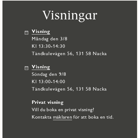
vanliga platser och platser med laddbox att hyra till en månadsk
Visningar
samt rullstolsförvaring finns på entréplan. Det finns även ha en k
Grundutbud med TV, IP-telefoni och bredband erbjuds via Telia T
I Vattentornet Östra bor du med gångavstånd till naturnära omr
köpcentrumet Nacka Forum med butiker, restauranger, nöje och 
Visning
den populära pendelbåten till Nybroviken och blivande tunnelb
måndag den 3/8
Kl 13:30-14:30
Tändkulevägen 56, 131 58 Nacka
Visning
söndag den 9/8
Kl 13:00-14:00
Tändkulevägen 56, 131 58 Nacka
Privat visning
Vill du boka en privat visning?
Kontakta
mäklaren
för att boka en tid.