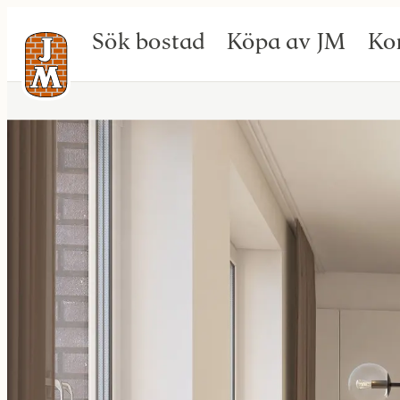
Sök bostad
Köpa av JM
Ko