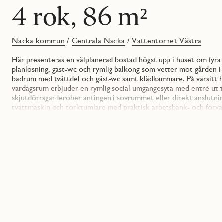
4 rok, 86 m²
Nacka kommun
/
Centrala Nacka
/
Vattentornet Västra
Här presenteras en välplanerad bostad högst upp i huset om fy
planlösning, gäst-wc och rymlig balkong som vetter mot gården i
badrum med tvättdel och gäst-wc samt klädkammare. På varsitt h
vardagsrum erbjuder en rymlig social umgängesyta med entré ut t
skjutdörrsgarderober antingen i sovrummet eller direkt anslut
tvättmaskin och torktumlare med praktisk arbetsbänk- och förv
smarta lösningar och stilren design i JMs Originals utförande. Hä
efter egen smak.
Lägenheten har en genomgående modern färgsättning med mattlack
och en grå bänkskiva som fortsätter upp på väggen med en bakkan
handtagslösa och lådor med rostfria handtag samt en LED-list und
vitvarorna och den integrerade diskmaskinen skapar ett enhetlig
Badrummet är helkaklat med ett stående vitt matt kakel på vägg 
tidlös stil. En kommod under tvättstället gör det lätt att hålla
en praktisk arbetsbänk och ovanför den sitter förvaring i väggskå
designade torkställningen John.
Bostadsrättsföreningen har en gemensam trivsam innergård där du
finns en övernattningslägenhet som går att hyra för föreningen