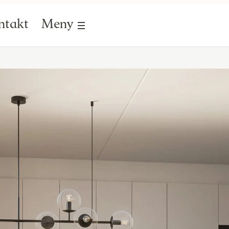
ntakt
Meny