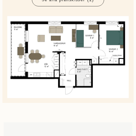
Se
alla
planskiss