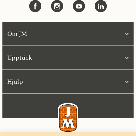
Om JM
Upptäck
Hjälp