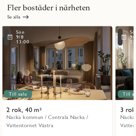
Fler bostäder i närheten
Se alla
Läs
Läs
Sön
Sö
mer
mer
ritmarkering
Favoritmarker
9/8
9/
om
om
13:00
13
objekt
objekt
101204
51303
Till salu
Till s
2 rok, 40 m²
3 rok
Nacka kommun / Centrala Nacka /
Nacka
Vattentornet Västra
Vatten