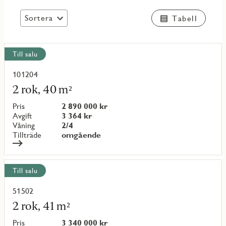
Sortera
Tabell
Visa
Till salu
alla
objekt
101204
Läs
mer
2 rok, 40 m²
om
objekt
Pris
2 890 000 kr
{objectNumber}
Avgift
3 364 kr
Våning
2/4
Tillträde
omgående
Till salu
51502
Läs
mer
2 rok, 41 m²
om
objekt
Pris
3 340 000 kr