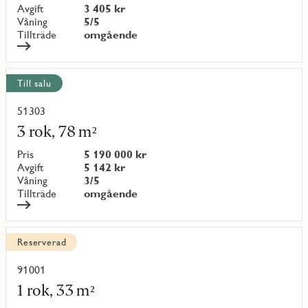
{objectNumber}
Avgift
3 405 kr
Våning
5/5
Tillträde
omgående
Till salu
51303
Läs
mer
3 rok, 78 m²
om
objekt
Pris
5 190 000 kr
{objectNumber}
Avgift
5 142 kr
Våning
3/5
Tillträde
omgående
Reserverad
91001
Läs
mer
1 rok, 33 m²
om