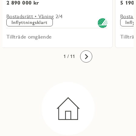
2 890 000 kr
5 190
Bostadsrätt • Våning 2/4
Bostad
Inflyttningsklart
Infl
Tillträde omgående
Tilltr
10
11
1
2
3
4
5
6
7
8
9
/ 11
Framåt