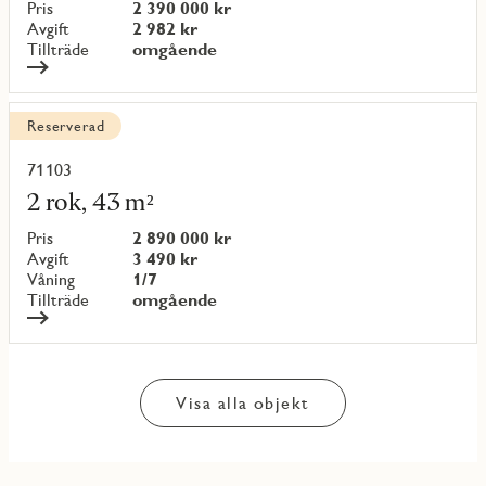
objekt
Pris
2 390 000 kr
{objectNumber}
Avgift
2 982 kr
Tillträde
omgående
Reserverad
71103
Läs
mer
2 rok, 43 m²
om
objekt
Pris
2 890 000 kr
{objectNumber}
Avgift
3 490 kr
Våning
1/7
Tillträde
omgående
Visa alla objekt