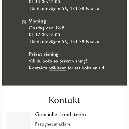
samt till naturen med Nyckelviken och vattnet vid Nacka
Kl 13:00-14:00
Strand. Kommunikationerna är utmärkta med flera
Tändkulevägen 56, 131 58 Nacka
busslinjer, den populära pendelbåten till Nybroviken och
den blivande tunnelbanan inom kort gångavstånd.
Visning
onsdag den 12/8
Kl 17:00-18:00
Tändkulevägen 56, 131 58 Nacka
Privat visning
Vill du boka en privat visning?
Kontakta
mäklaren
för att boka en tid.
Kontakt
Gabrielle Lundström
Fastighetsmäklare