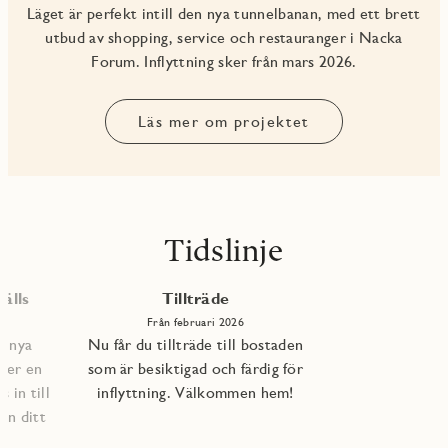
Läget är perfekt intill den nya tunnelbanan, med ett brett
utbud av shopping, service och restauranger i Nacka
Forum. Inflyttning sker från mars 2026.
Läs mer om projektet
Tidslinje
älls
Tillträde
Från februari 2026
e nya
Nu får du tillträde till bostaden
per en
som är besiktigad och färdig för
 in till
inflyttning. Välkommen hem!
an ditt