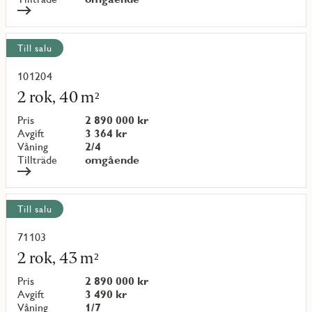
Till salu
101204
Läs
mer
2 rok, 40 m²
om
objekt
Pris
2 890 000 kr
{objectNumber}
Avgift
3 364 kr
Våning
2/4
Tillträde
omgående
Till salu
71103
Läs
mer
2 rok, 43 m²
om
objekt
Pris
2 890 000 kr
{objectNumber}
Avgift
3 490 kr
Våning
1/7