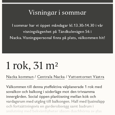
Visningar i sommar
I sommar har vi öppet måndagar kl.13.30-14.30 i vår
visningslägenhet på Tändkulevägen 56 i
Nacka. Visningspersonal finns på plats, välkommen hit!
1 rok, 31 m²
Nacka kommun
/
Centrala Nacka
/
Vattentornet Västra
Välkommen till denna yteffektiva välplanerade 1 rok med
sovalkov och balkong i söderläge mot den trivsamma
innergården. Social öppen planlösning mellan kök och
vardagsrum med utgång till balkongen. Hall med ljusinsläpp
och fortsättningsvis en garderobsvägg samt badrum i
anslutning med bekvämligheter såsom duschhörna av glas