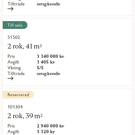
Tillträde
omgående
Till salu
51502
Läs
mer
2 rok, 41 m²
om
objekt
Pris
3 340 000 kr
{objectNumber}
Avgift
3 405 kr
Våning
5/5
Tillträde
omgående
Reserverad
101304
Läs
mer
2 rok, 39 m²
om
objekt
Pris
2 940 000 kr
{objectNumber}
Avgift
3 320 kr