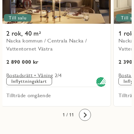
Till salu
Till s
2 rok, 40 m²
1 rok
Nacka kommun / Centrala Nacka /
Nacka
Vattentornet Västra
Vatten
2 890 000 kr
2 390
Bostadsrätt • Våning 2/4
Bostad
Inflyttningsklart
Infl
Tillträde omgående
Tilltr
10
11
1
2
3
4
5
6
7
8
9
/ 11
Framåt