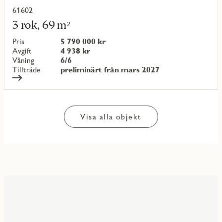
61602
Läs
mer
3 rok, 69 m²
om
objekt
Pris
5 790 000 kr
{objectNumber}
Avgift
4 938 kr
Våning
6/6
Tillträde
preliminärt från mars 2027
Visa alla objekt