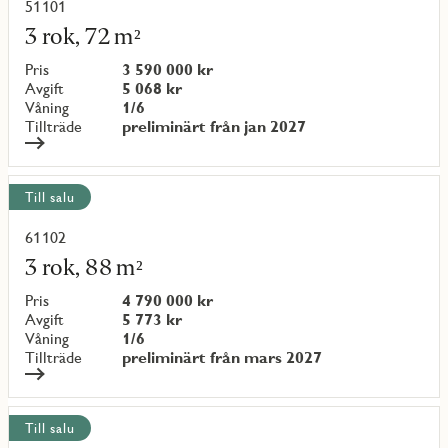
51101
Läs
mer
3 rok, 72 m²
om
objekt
Pris
3 590 000 kr
{objectNumber}
Avgift
5 068 kr
Våning
1/6
Tillträde
preliminärt från jan 2027
Till salu
61102
Läs
mer
3 rok, 88 m²
om
objekt
Pris
4 790 000 kr
{objectNumber}
Avgift
5 773 kr
Våning
1/6
Tillträde
preliminärt från mars 2027
Till salu