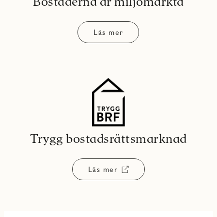
Bostäderna är miljömärkta
Läs mer
Trygg bostadsrättsmarknad
Läs mer