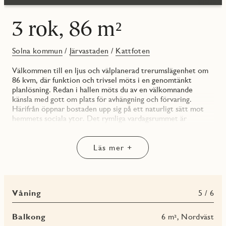
3 rok, 86 m²
Solna kommun
/
Järvastaden
/
Kattfoten
Välkommen till en ljus och välplanerad trerumslägenhet om
86 kvm, där funktion och trivsel möts i en genomtänkt
planlösning. Redan i hallen möts du av en välkomnande
känsla med gott om plats för avhängning och förvaring.
Härifrån öppnar bostaden upp sig på ett naturligt sätt mot
hemmets sociala ytor. Det rymliga vardagsrummet är
bostadens hjärta – ett luftigt rum med generösa
fönsterpartier som släpper in rikligt med dagsljus. Här finns
gott om plats för både soffgrupp och umgänge, och rummet
Läs mer +
har en självklar koppling till den trevliga balkongen
(nordväst), perfekt för morgonkaffet eller ljumma
sommarkvällar.
Det separata köket har utrustning såsom kyl/frys, spis, ugn,
Våning
5 / 6
diskho och diskmaskin och är väl tilltaget och inbjuder till
både vardagsmatlagning och middagar med vänner. Köket är
modernt med vita skåpsluckor som harmoniserar med den
Balkong
6 m², Nordväst
gråa bänkskivan som spänner sig en bit upp på väggen och