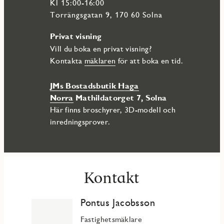
delar, se ritning.
Kl 15:00-16:00
Järvastaden är ett citynära modernt och familjevänligt
Torrängsgatan 9, 170 60 Solna
område med påtaglig känsla av småstadsidyll. Fina parker,
härliga natur- och fritidsområden. För all tänkbar shopping
Privat visning
och nöjen så finns Mall of Scandinavia samt Strawberry arena
Vill du boka en privat visning?
i närheten. Runt knuten erbjuds bra närservice, butiker samt
goda kommunikationer.
Kontakta
mäklaren
för att boka en tid.
JMs Bostadsbutik Haga
Norra
Mathildatorget 7, Solna
Här finns broschyrer, 3D-modell och
inredningsprover.
Kontakt
Pontus Jacobsson
Fastighetsmäklare