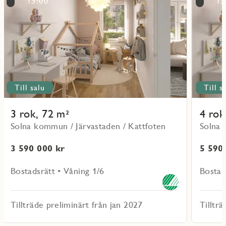
15:00
15
objekt
objekt
51101
51202
Till salu
Till s
3 rok, 72 m²
4 rok
Solna kommun / Järvastaden / Kattfoten
Solna 
3 590 000 kr
5 590
Bostadsrätt • Våning 1/6
Bostad
Tillträde preliminärt från jan 2027
Tilltr