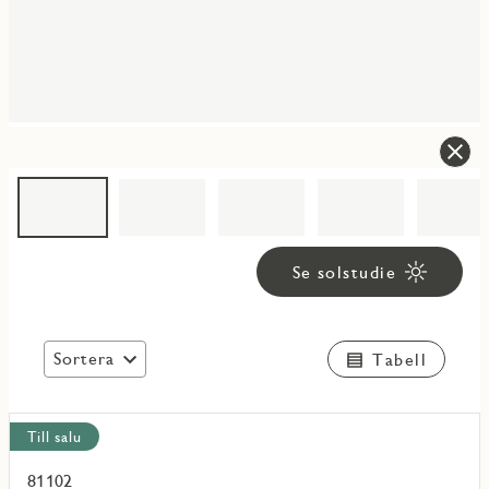
Se solstudie
Sortera
Tabell
Visa
Till salu
alla
objekt
81102
Läs