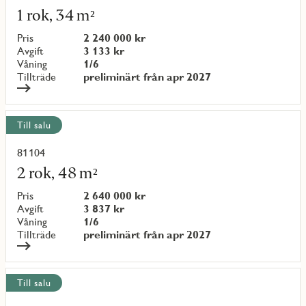
mer
1 rok, 34 m²
om
objekt
Pris
2 240 000 kr
{objectNumber}
Avgift
3 133 kr
Våning
1/6
Tillträde
preliminärt från apr 2027
Till salu
81104
Läs
mer
2 rok, 48 m²
om
objekt
Pris
2 640 000 kr
{objectNumber}
Avgift
3 837 kr
Våning
1/6
Tillträde
preliminärt från apr 2027
Till salu