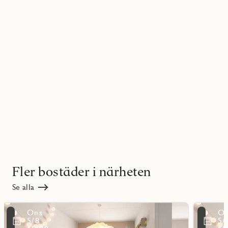
Fler bostäder i närheten
Se alla
Läs
Läs
Ons
O
mer
mer
ritmarkering
Favoritmarker
5/8
5/
om
om