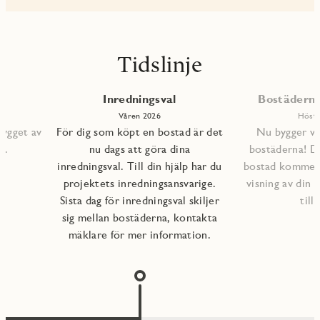
Tidslinje
Inredningsval
Bostäderna 
Våren 2026
Höste
bygget av
För dig som köpt en bostad är det
Nu bygger vi 
s.
nu dags att göra dina
bostäderna! D
inredningsval. Till din hjälp har du
bostad kommer a
projektets inredningsansvarige.
visning av din 
Sista dag för inredningsval skiljer
till
sig mellan bostäderna, kontakta
mäklare för mer information.