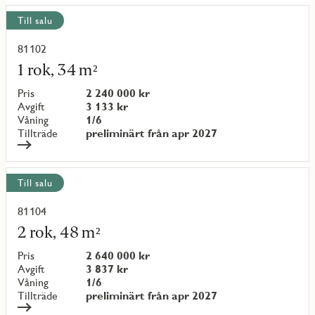
Visa
Till salu
alla
objekt
81102
Läs
mer
1 rok, 34 m²
om
objekt
Pris
2 240 000 kr
{objectNumber}
Avgift
3 133 kr
Våning
1/6
Tillträde
preliminärt från apr 2027
Till salu
81104
Läs
mer
2 rok, 48 m²
om
objekt
Pris
2 640 000 kr
{objectNumber}
Avgift
3 837 kr
Våning
1/6
Tillträde
preliminärt från apr 2027