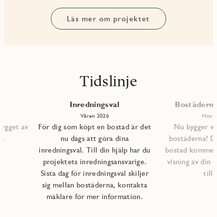
Läs mer om projektet
Tidslinje
Inredningsval
Bostäderna 
Våren 2026
Höste
bygget av
För dig som köpt en bostad är det
Nu bygger vi 
s.
nu dags att göra dina
bostäderna! D
inredningsval. Till din hjälp har du
bostad kommer a
projektets inredningsansvarige.
visning av din 
Sista dag för inredningsval skiljer
till
sig mellan bostäderna, kontakta
mäklare för mer information.