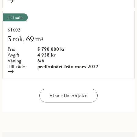
Till salu
61602
Läs
mer
3 rok, 69 m²
om
objekt
Pris
5 790 000 kr
{objectNumber}
Avgift
4 938 kr
Våning
6/6
Tillträde
preliminärt från mars 2027
Visa alla objekt