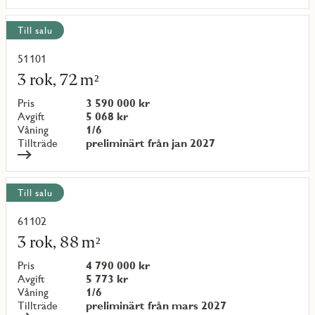
Till salu
51101
Läs
mer
3 rok, 72 m²
om
objekt
Pris
3 590 000 kr
{objectNumber}
Avgift
5 068 kr
Våning
1/6
Tillträde
preliminärt från jan 2027
Till salu
61102
Läs
mer
3 rok, 88 m²
om
objekt
Pris
4 790 000 kr
{objectNumber}
Avgift
5 773 kr
Våning
1/6
Tillträde
preliminärt från mars 2027