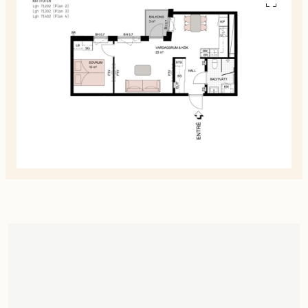
Se
alla
planskiss