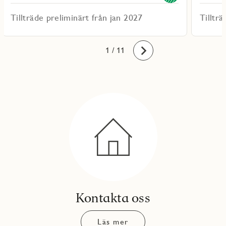
Tillträde preliminärt från jan 2027
Tilltr
10
11
1
2
3
4
5
6
7
8
9
/ 11
Framåt
Kontakta oss
Läs mer