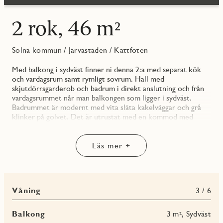
2 rok, 46 m²
Solna kommun
/
Järvastaden
/
Kattfoten
Med balkong i sydväst finner ni denna 2:a med separat kök
och vardagsrum samt rymligt sovrum. Hall med
skjutdörrsgarderob och badrum i direkt anslutning och från
vardagsrummet når man balkongen som ligger i sydväst.
Badrummet är modernt med vita släta kakelväggar och grå
klinker på golvet. Det är utrustat med en kommod med
tvättställ i vitt, en praktisk arbetsbänk över kombimaskinen
från Electrolux, väggfasta skåp för förvaring, wc, dusch med
glasväggar och torkställning monterad på väggen. Köket är
Läs mer +
modernt utrustat med vita släta köksluckor och med god
förvaring i såväl överskåp som i lådor samt en grå bänkskiva
som spänner sig en bit upp på väggen och utgör en
bakkantslist. Vitvarorna och blandaren är i rostfritt.
Våning
3 / 6
Energieffektiv inbyggnadsugn, induktionshäll och
helintegrerad diskmaskin, allt noga utvalt för en lyckad dag i
köket. I sovrummet finns flera garderober och bra plats för
Balkong
3 m², Sydväst
en dubbelsäng och mindre möblering.