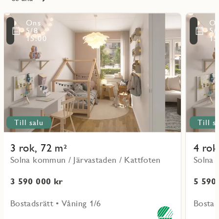
Läs
Läs
Ons
O
mer
mer
ritmarkering
Favoritmarker
5/8
5/
om
om
15:00
15
objekt
objekt
51101
51202
Till salu
Till s
3 rok, 72 m²
4 rok
Solna kommun / Järvastaden / Kattfoten
Solna 
3 590 000 kr
5 590
Bostadsrätt • Våning 1/6
Bostad