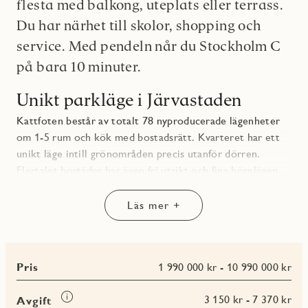
flesta med balkong, uteplats eller terrass.
Du har närhet till skolor, shopping och
service. Med pendeln når du Stockholm C
på bara 10 minuter.
Unikt parkläge i Järvastaden
Kattfoten består av totalt 78 nyproducerade lägenheter
om 1-5 rum och kök med bostadsrätt. Kvarteret har ett
unikt läge intill grönområden precis utanför dörren.
Flertalet bostäder har även fri utsikt och fina hörnlägen.
Bostäderna har noga utvald inredning och oavsett storlek
på lägenheten får du öppen planlösning, gott om förvaring
Läs mer +
och energieffektiva vitvaror. Se alla bostäder i
Kattfoten
.
Balkong, uteplats eller terrass
Pris
1 990 000 kr - 10 990 000 kr
De allra flesta lägenheterna får balkong eller uteplats,
flera med fritt och grönskande läge med härlig
Läs
3 150 kr - 7 370 kr
Avgift
eftermiddagssol. Högst upp i huset får bostäderna