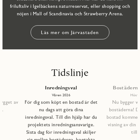
friluftsliv i Igelbäckens naturreservat, eller shopping och
nöjen i Mall of Scandinavia och Strawberry Arena.
Läs mer om Järvastaden
Tidslinje
Inredningsval
Bostäderna 
Våren 2026
Höste
bygget av
För dig som köpt en bostad är det
Nu bygger vi 
s.
nu dags att göra dina
bostäderna! D
inredningsval. Till din hjälp har du
bostad kommer a
projektets inredningsansvarige.
visning av din 
Sista dag för inredningsval skiljer
till
sig mellan bostäderna, kontakta