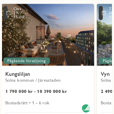
Läs
Läs
Ons
Ti
mer
mer
ritmarkering
Favoritmarker
29/7
28
om
om
15:00
15
Kungsliljan
Vyn
Pågående försäljning
Pågåe
Kungsliljan
Vyn
Solna kommun / Järvastaden
Solna 
1 790 000 kr - 10 390 000 kr
2 490 
Bostadsrätt • 1 - 6 rok
Bostad