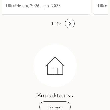
Tillträde aug 2026 - jan. 2027
Tilltr
10
1
2
3
4
5
6
7
8
9
/ 10
Framåt
Kontakta oss
Läs mer