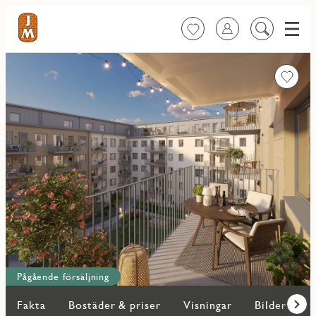
Meny
Favoriter
Logga in
Sök
på
innehåll
Favorit
Pågående försäljning
Fakta
Bostäder & priser
Visningar
Bilder
O
Fram