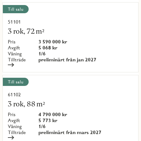
Till salu
51101
Läs
mer
3 rok, 72 m²
om
objekt
Pris
3 590 000 kr
{objectNumber}
Avgift
5 068 kr
Våning
1/6
Tillträde
preliminärt från jan 2027
Till salu
61102
Läs
mer
3 rok, 88 m²
om
objekt
Pris
4 790 000 kr
{objectNumber}
Avgift
5 773 kr
Våning
1/6
Tillträde
preliminärt från mars 2027