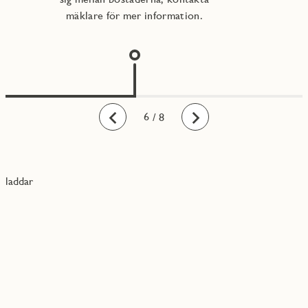
mäklare för mer information.
1
2
3
4
5
6
7
8
/ 8
Bakåt
Framåt
laddar