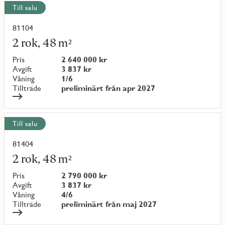
Till salu
81104
Läs
mer
2 rok, 48 m²
om
objekt
Pris
2 640 000 kr
{objectNumber}
Avgift
3 837 kr
Våning
1/6
Tillträde
preliminärt från apr 2027
Till salu
81404
Läs
mer
2 rok, 48 m²
om
objekt
Pris
2 790 000 kr
{objectNumber}
Avgift
3 837 kr
Våning
4/6
Tillträde
preliminärt från maj 2027