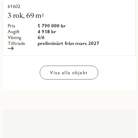
61602
Läs
mer
3 rok, 69 m²
om
objekt
Pris
5 790 000 kr
{objectNumber}
Avgift
4 938 kr
Våning
6/6
Tillträde
preliminärt från mars 2027
Visa alla objekt