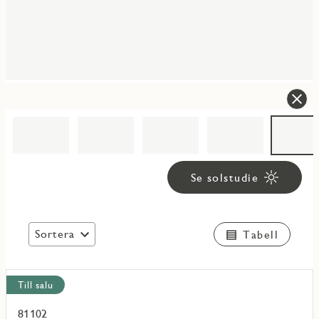
Se solstudie
Sortera
Tabell
Visa
Till salu
alla
objekt
81102
Läs