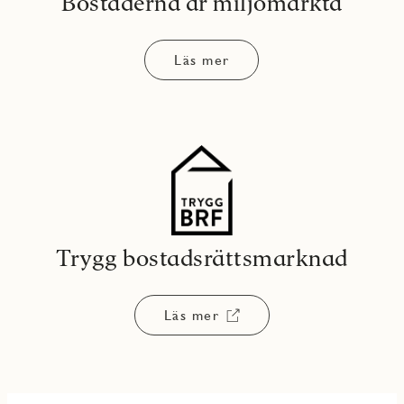
Bostäderna är miljömärkta
Läs mer
Trygg bostadsrättsmarknad
Läs mer