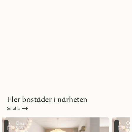
Fler bostäder i närheten
Se alla
Läs
Läs
Ons
O
mer
mer
ritmarkering
Favoritmarker
5/8
5/
om
om