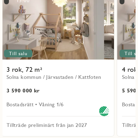
15:00
15
objekt
objekt
51101
51202
Till salu
Till s
3 rok, 72 m²
4 rok
Solna kommun / Järvastaden / Kattfoten
Solna 
3 590 000 kr
5 590
Bostadsrätt • Våning 1/6
Bostad
Tillträde preliminärt från jan 2027
Tilltr