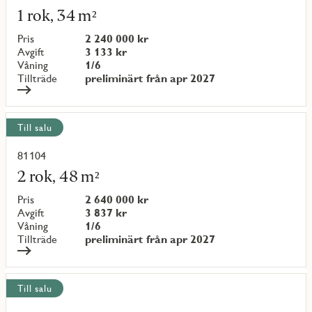
mer
1 rok, 34 m²
om
objekt
Pris
2 240 000 kr
{objectNumber}
Avgift
3 133 kr
Våning
1/6
Tillträde
preliminärt från apr 2027
Till salu
81104
Läs
mer
2 rok, 48 m²
om
objekt
Pris
2 640 000 kr
{objectNumber}
Avgift
3 837 kr
Våning
1/6
Tillträde
preliminärt från apr 2027
Till salu