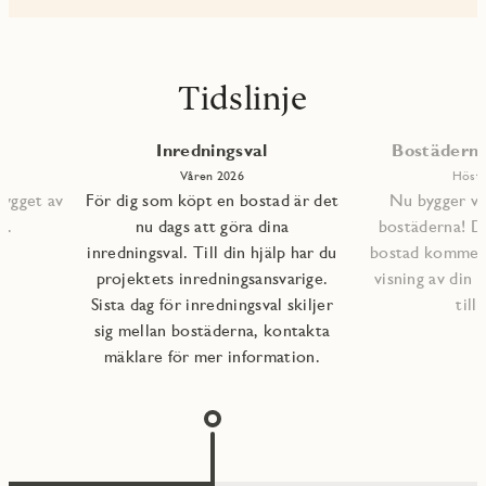
Tidslinje
Inredningsval
Bostäderna 
Våren 2026
Höste
bygget av
För dig som köpt en bostad är det
Nu bygger vi 
s.
nu dags att göra dina
bostäderna! D
inredningsval. Till din hjälp har du
bostad kommer a
projektets inredningsansvarige.
visning av din 
Sista dag för inredningsval skiljer
till
sig mellan bostäderna, kontakta
mäklare för mer information.