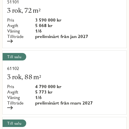
51101
Läs
mer
3 rok, 72 m²
om
objekt
Pris
3 590 000 kr
{objectNumber}
Avgift
5 068 kr
Våning
1/6
Tillträde
preliminärt från jan 2027
Till salu
61102
Läs
mer
3 rok, 88 m²
om
objekt
Pris
4 790 000 kr
{objectNumber}
Avgift
5 773 kr
Våning
1/6
Tillträde
preliminärt från mars 2027
Till salu