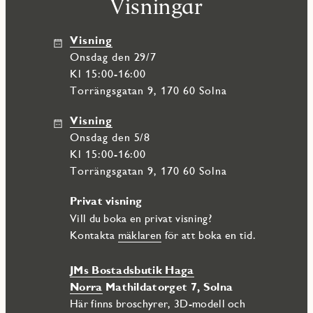
Visningar
område med påtaglig känsla av småstadsidyll. Fina parker,
härliga natur- och fritidsområden. För all tänkbar shopping
och nöjen så finns Mall of Scandinavia samt Strawberry arena
Visning
i närheten. Runt knuten erbjuds bra närservice, butiker samt
onsdag den 29/7
goda kommunikationer.
Kl 15:00-16:00
Torrängsgatan 9, 170 60 Solna
Visning
onsdag den 5/8
Kl 15:00-16:00
Torrängsgatan 9, 170 60 Solna
Privat visning
Vill du boka en privat visning?
Kontakta
mäklaren
för att boka en tid.
JMs Bostadsbutik Haga
Norra
Mathildatorget 7, Solna
Här finns broschyrer, 3D-modell och