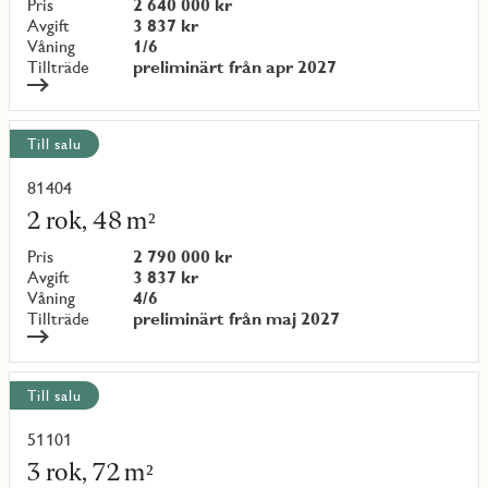
objekt
Pris
2 640 000 kr
{objectNumber}
Avgift
3 837 kr
Våning
1/6
Tillträde
preliminärt från apr 2027
Till salu
81404
Läs
mer
2 rok, 48 m²
om
objekt
Pris
2 790 000 kr
{objectNumber}
Avgift
3 837 kr
Våning
4/6
Tillträde
preliminärt från maj 2027
Till salu
51101
Läs
mer
3 rok, 72 m²
om