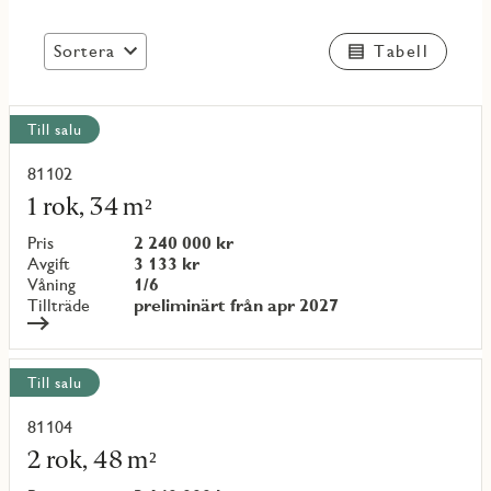
Sortera
Tabell
Visa
Till salu
alla
objekt
81102
Läs
mer
1 rok, 34 m²
om
objekt
Pris
2 240 000 kr
{objectNumber}
Avgift
3 133 kr
Våning
1/6
Tillträde
preliminärt från apr 2027
Till salu
81104
Läs
mer
2 rok, 48 m²
om