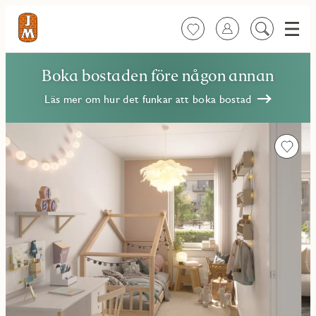
Meny
Favoriter
Logga in
Sök
på
innehåll
Boka bostaden före någon annan
Läs mer om hur det funkar att boka bostad
Favorit