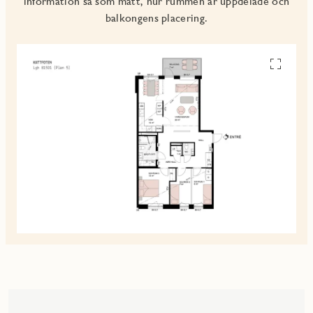
information så som mått, hur rummen är uppdelade och
balkongens placering.
Se
alla
planskiss