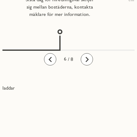
sig mellan bostäderna, kontakta
mäklare för mer information.
1
2
3
4
5
6
7
8
/ 8
Bakåt
Framåt
laddar