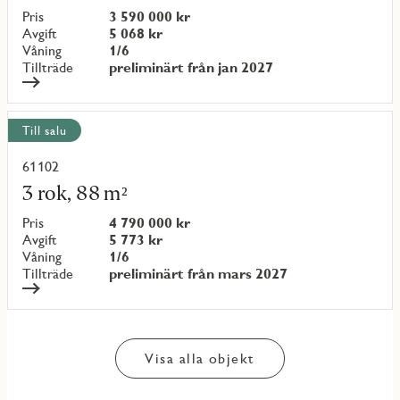
objekt
Pris
3 590 000 kr
{objectNumber}
Avgift
5 068 kr
Våning
1/6
Tillträde
preliminärt från jan 2027
Till salu
61102
Läs
mer
3 rok, 88 m²
om
objekt
Pris
4 790 000 kr
{objectNumber}
Avgift
5 773 kr
Våning
1/6
Tillträde
preliminärt från mars 2027
Visa alla objekt