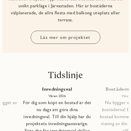
unikt parkläge i Järvastaden. Här är bostäderna
välplanerade, de allra flesta med balkong uteplats eller
terrass.
Läs mer om projektet
Tidslinje
Inredningsval
Bostäderna 
Våren 2026
Höste
bygget av
För dig som köpt en bostad är det
Nu bygger vi 
s.
nu dags att göra dina
bostäderna! D
inredningsval. Till din hjälp har du
bostad kommer a
projektets inredningsansvarige.
visning av din 
Sista dag för inredningsval skiljer
till