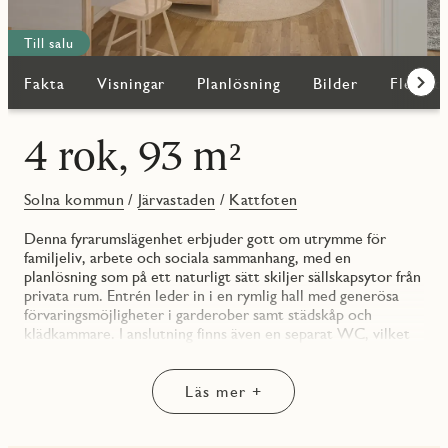
Till salu
Fakta
Visningar
Planlösning
Bilder
Fler bo
Fram
4 rok, 93 m²
Solna kommun
/
Järvastaden
/
Kattfoten
Denna fyrarumslägenhet erbjuder gott om utrymme för
familjeliv, arbete och sociala sammanhang, med en
planlösning som på ett naturligt sätt skiljer sällskapsytor från
privata rum. Entrén leder in i en rymlig hall med generösa
förvaringsmöjligheter i garderober samt städskåp och
klädkammare. I anslutning finns även en separat WC, vilket
är praktiskt för både vardag och gäster.
Köket är funktionellt utformat med goda arbetsytor,
maskinell utrustning såsom kyl/frys, spis, ugn, diskho och
Läs mer +
diskmaskin och plats för matbord. Det är modernt med vita
skåpsluckor som harmoniserar med den gråa bänkskivan som
spänner sig en bit upp på väggen och utgör en bakkantslist.