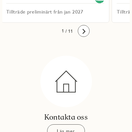
Tillträde preliminärt från jan 2027
Tilltr
10
11
1
2
3
4
5
6
7
8
9
/ 11
Framåt
Kontakta oss
Läs mer