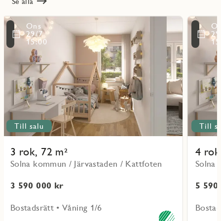
Se alla
Läs
Läs
Ons
O
mer
mer
ritmarkering
Favoritmarker
29/7
29
om
om
15:00
15
objekt
objekt
51101
51202
Till salu
Till s
3 rok, 72 m²
4 rok
Solna kommun / Järvastaden / Kattfoten
Solna 
3 590 000 kr
5 590
Bostadsrätt • Våning 1/6
Bostad