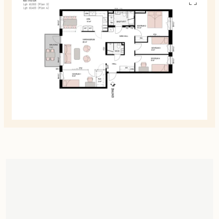
Se
alla
planskiss