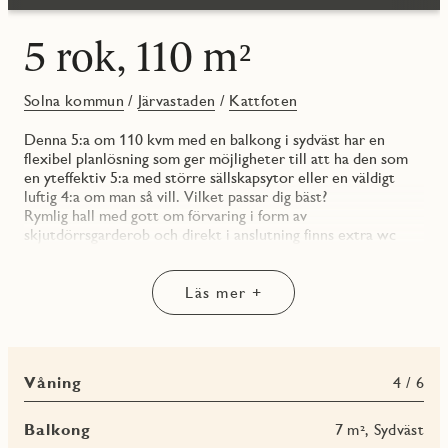
5 rok, 110 m²
Solna kommun
/
Järvastaden
/
Kattfoten
Denna 5:a om 110 kvm med en balkong i sydväst har en
flexibel planlösning som ger möjligheter till att ha den som
en yteffektiv 5:a med större sällskapsytor eller en väldigt
luftig 4:a om man så vill. Vilket passar dig bäst?
Rymlig hall med gott om förvaring i form av
skjutdörrsgarderob och direkt i anslutning finns extra wc
med dusch. Köket är modernt med vita köksluckor samt en
grå bänkskiva som spänner sig en bit upp på väggen och utgör
en bakkantslist. Rostfria vitvaror med matchande rostfri
Läs mer +
blandare. Kyl, frys, diskmaskin, induktionshäll samt ugn. Allt
noga utvalt för en trevlig dag i köket. Vardagsrummet har
stora sällskapsytor och här finns utgången till den soliga
balkongen som ligger i sydväst.
Våning
4 / 6
Badrummet är inrett i neutrala färger med vita kakelplattor
och golv i grå klinker. Här finns en praktisk kommod med
tvättställ i vitt, duschväggar i klarglas, förvaring i väggskåp
Balkong
7 m², Sydväst
samt arbetsbänk som sträcker sig över både tvättmaskin och