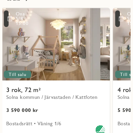
Läs
Läs
Ons
O
mer
mer
ritmarkering
Favoritmarker
5/8
5/
om
om
15:00
15
objekt
objekt
51101
51202
Till salu
Till s
3 rok, 72 m²
4 rok
Solna kommun / Järvastaden / Kattfoten
Solna 
3 590 000 kr
5 590
Bostadsrätt • Våning 1/6
Bostad