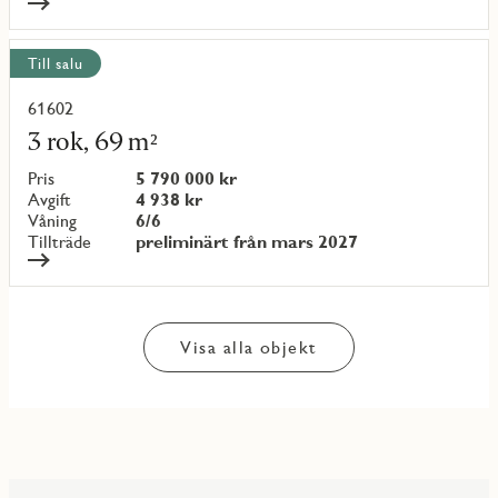
Till salu
61602
Läs
mer
3 rok, 69 m²
om
objekt
Pris
5 790 000 kr
{objectNumber}
Avgift
4 938 kr
Våning
6/6
Tillträde
preliminärt från mars 2027
Visa alla objekt