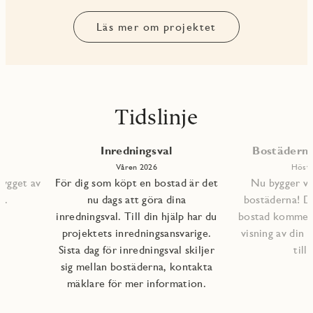
Läs mer om projektet
Tidslinje
Inredningsval
Bostäderna 
Våren 2026
Höste
bygget av
För dig som köpt en bostad är det
Nu bygger vi 
s.
nu dags att göra dina
bostäderna! D
inredningsval. Till din hjälp har du
bostad kommer a
projektets inredningsansvarige.
visning av din 
Sista dag för inredningsval skiljer
till
sig mellan bostäderna, kontakta
mäklare för mer information.