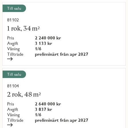
Visa
Till salu
alla
objekt
81102
Läs
mer
1 rok, 34 m²
om
objekt
Pris
2 240 000 kr
{objectNumber}
Avgift
3 133 kr
Våning
1/6
Tillträde
preliminärt från apr 2027
Till salu
81104
Läs
mer
2 rok, 48 m²
om
objekt
Pris
2 640 000 kr
{objectNumber}
Avgift
3 837 kr
Våning
1/6
Tillträde
preliminärt från apr 2027