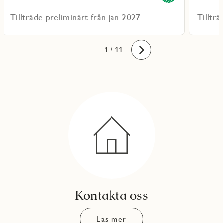
Tillträde preliminärt från jan 2027
Tilltr
10
11
1
2
3
4
5
6
7
8
9
/ 11
Framåt
Kontakta oss
Läs mer