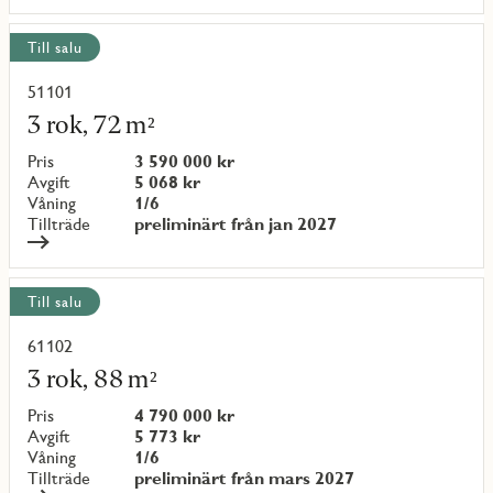
Till salu
51101
Läs
mer
3 rok, 72 m²
om
objekt
Pris
3 590 000 kr
{objectNumber}
Avgift
5 068 kr
Våning
1/6
Tillträde
preliminärt från jan 2027
Till salu
61102
Läs
mer
3 rok, 88 m²
om
objekt
Pris
4 790 000 kr
{objectNumber}
Avgift
5 773 kr
Våning
1/6
Tillträde
preliminärt från mars 2027