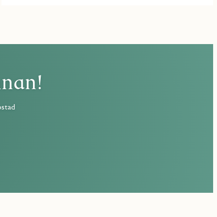
nnan!
ostad