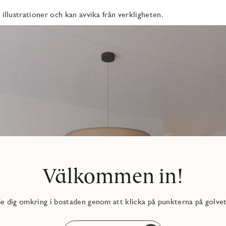
 illustrationer och kan avvika från verkligheten.
ttmaskin och torktumlare från Electrolux. Ovanför
ggskåp. JMs torkställning John och ytterligare förvaring i kommod
kakel och klinker med både kostnadsfria tillval och ytterligare
lval.
Välkommen in!
Se dig omkring i bostaden genom att klicka på punkterna på golvet