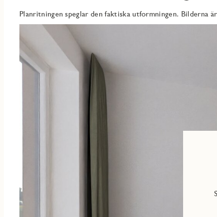
Sovrum med plats för säng och förvaring.
Planritningen speglar den faktiska utformningen. Bilderna är
BADRUM
Helkaklat badrum med duschhörna som har dörrar i klarglas. Tvä
tvättutrustningen finns en praktisk arbetsbänk och förvaring i vä
gör det lätt att hålla ordning.
Även här finns möjlighet att sätta din egen prägel på bland annat 
alternativ i olika prisklasser – i inredningsväljaren hittar du alla til