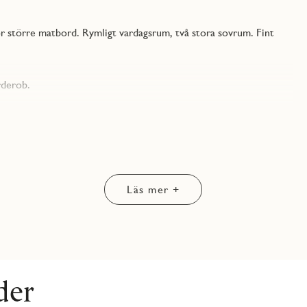
ör större matbord. Rymligt vardagsrum, två stora sovrum. Fint
rderob.
alsvägg mot matplats. Gott om plats för en soffgrupp och tv-
 Bra matplats vid fönstret. Köksluckor och bänkskiva från
äll, varmluftsugn och mikro i högskåp samt två kyl/frys - allt
Läs mer +
de kostnadsfria val och ytterligare alternativ i olika prisklasser
der